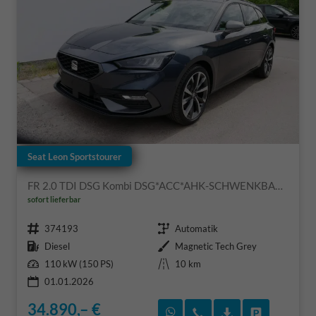
Seat Leon Sportstourer
FR 2.0 TDI DSG Kombi DSG*ACC*AHK-SCHWENKBAR*NAVI*RFK*FULL LINK*TRAVEL ASSIST*
sofort lieferbar
Fahrzeugnr.
Getriebe
374193
Automatik
Kraftstoff
Außenfarbe
Diesel
Magnetic Tech Grey
Leistung
Kilometerstand
110 kW (150 PS)
10 km
01.01.2026
34.890,– €
Rückruf vereinbaren
Wir rufen Sie an
Fahrzeugexposé
Fahrzeug 