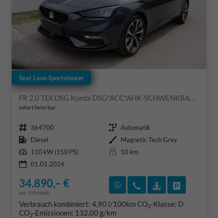
Seat Leon Sportstourer
FR 2.0 TDI DSG Kombi DSG*ACC*AHK-SCHWENKBAR*NAVI*RFK*FULL LINK*TRAVEL ASSIST*
sofort lieferbar
Fahrzeugnr.
Getriebe
364700
Automatik
Kraftstoff
Außenfarbe
Diesel
Magnetic Tech Grey
Leistung
Kilometerstand
110 kW (150 PS)
10 km
01.01.2026
34.890,– €
Rückruf vereinbaren
Wir rufen Sie an
Fahrzeugexposé
Fahrzeug 
incl. 19% MwSt.
Verbrauch kombiniert:
4,90 l/100km
CO
-Klasse:
D
2
CO
-Emissionen:
132,00 g/km
2