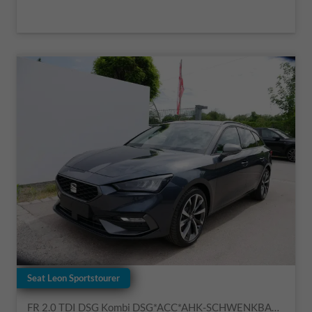
Seat Leon Sportstourer
FR 2.0 TDI DSG Kombi DSG*ACC*AHK-SCHWENKBAR*NAVI*RFK*FULL LINK*TRAVEL ASSIST*