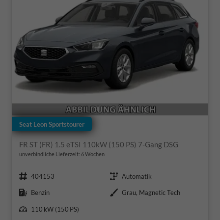
Seat Leon Sportstourer
FR ST (FR) 1.5 eTSI 110kW (150 PS) 7-Gang DSG
unverbindliche Lieferzeit:
6 Wochen
Fahrzeugnr.
Getriebe
404153
Automatik
Kraftstoff
Außenfarbe
Benzin
Grau, Magnetic Tech
Leistung
110 kW (150 PS)