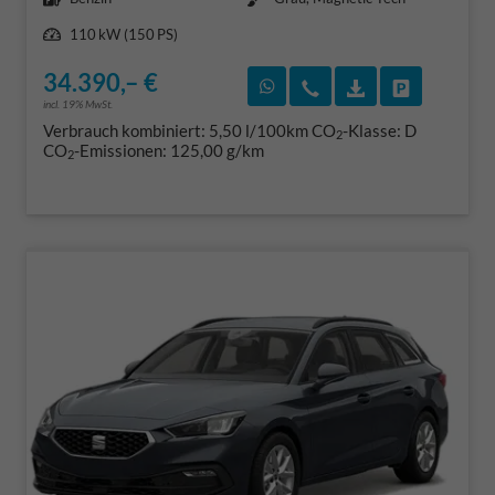
Leistung
110 kW (150 PS)
34.390,– €
Rückruf vereinbaren
Wir rufen Sie an
Fahrzeugexposé
Fahrzeug 
incl. 19% MwSt.
Verbrauch kombiniert:
5,50 l/100km
CO
-Klasse:
D
2
CO
-Emissionen:
125,00 g/km
2