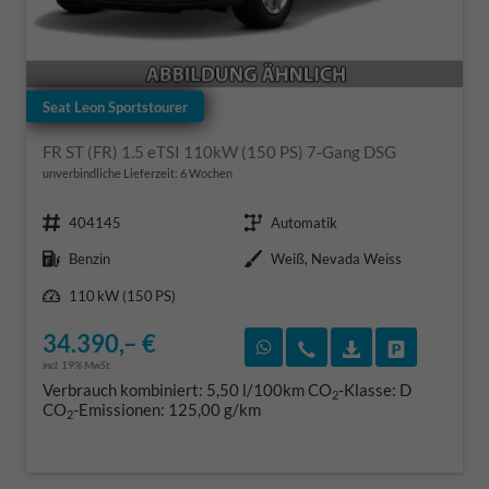
Seat Leon Sportstourer
FR ST (FR) 1.5 eTSI 110kW (150 PS) 7-Gang DSG
unverbindliche Lieferzeit:
6 Wochen
Fahrzeugnr.
Getriebe
404145
Automatik
Kraftstoff
Außenfarbe
Benzin
Weiß, Nevada Weiss
Leistung
110 kW (150 PS)
34.390,– €
Rückruf vereinbaren
Wir rufen Sie an
Fahrzeugexposé
Fahrzeug 
incl. 19% MwSt.
Verbrauch kombiniert:
5,50 l/100km
CO
-Klasse:
D
2
CO
-Emissionen:
125,00 g/km
2