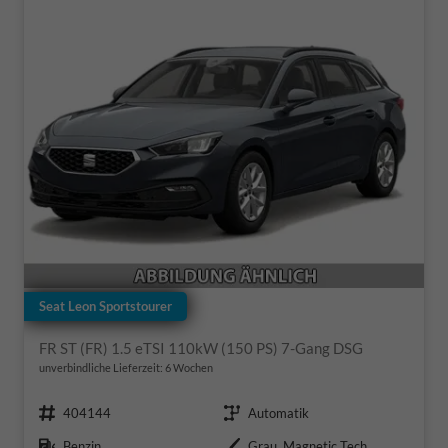
Seat Leon Sportstourer
FR ST (FR) 1.5 eTSI 110kW (150 PS) 7-Gang DSG
unverbindliche Lieferzeit:
6 Wochen
Fahrzeugnr.
Getriebe
404144
Automatik
Kraftstoff
Außenfarbe
Benzin
Grau, Magnetic Tech