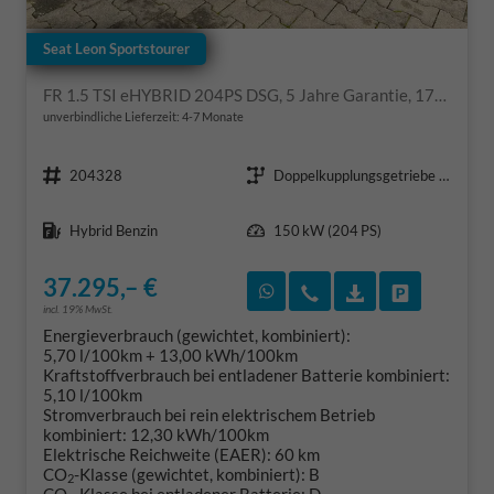
Seat Leon Sportstourer
FR 1.5 TSI eHYBRID 204PS DSG, 5 Jahre Garantie, 17" Alu, 3-Zonen-Climatronic, Abgedunkelte Scheiben, Parksensoren vorn/hinten, Sportsitze, Radio 12,9"/Bluetooth/Full Link, Tempomat, Full Digital Cockpit, LED-Scheinwerfer, M-Lederlenkrad
unverbindliche Lieferzeit: 4-7 Monate
Fahrzeugnr.
Getriebe
204328
Doppelkupplungsgetriebe (DSG)
Kraftstoff
Leistung
Hybrid Benzin
150 kW (204 PS)
37.295,– €
Rückruf vereinbaren
Wir rufen Sie an
Fahrzeugexposé
Fahrzeug 
incl. 19% MwSt.
Energieverbrauch (gewichtet, kombiniert):
5,70 l/100km + 13,00 kWh/100km
Kraftstoffverbrauch bei entladener Batterie kombiniert:
5,10 l/100km
Stromverbrauch bei rein elektrischem Betrieb
kombiniert:
12,30 kWh/100km
Elektrische Reichweite (EAER):
60 km
CO
-Klasse (gewichtet, kombiniert):
B
2
CO
-Klasse bei entladener Batterie:
D