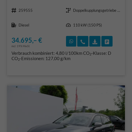
Fahrzeugnr.
Getriebe
259555
Doppelkupplungsgetriebe (DSG)
Kraftstoff
Leistung
Diesel
110 kW (150 PS)
34.695,– €
Rückruf vereinbaren
Wir rufen Sie an
Fahrzeugexposé
Fahrzeug 
incl. 19% MwSt.
Verbrauch kombiniert:
4,80 l/100km
CO
-Klasse:
D
2
CO
-Emissionen:
127,00 g/km
2