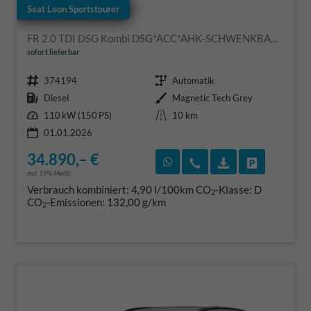
Seat Leon Sportstourer
FR 2.0 TDI DSG Kombi DSG*ACC*AHK-SCHWENKBAR*NAVI*RFK*FULL LINK*TRAVEL ASSIST*
sofort lieferbar
Fahrzeugnr.
Getriebe
374194
Automatik
Kraftstoff
Außenfarbe
Diesel
Magnetic Tech Grey
Leistung
Kilometerstand
110 kW (150 PS)
10 km
01.01.2026
34.890,– €
Rückruf vereinbaren
Wir rufen Sie an
Fahrzeugexposé
Fahrzeug 
incl. 19% MwSt.
Verbrauch kombiniert:
4,90 l/100km
CO
-Klasse:
D
2
CO
-Emissionen:
132,00 g/km
2