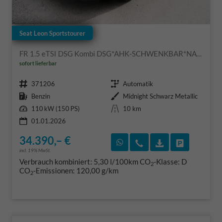
Seat Leon Sportstourer
FR 1.5 eTSI DSG Kombi DSG*AHK-SCHWENKBAR*NAVI*ACC*KAMERA*3-ZONE KILMAAUTOMATIK
sofort lieferbar
Fahrzeugnr.
Getriebe
371206
Automatik
Kraftstoff
Außenfarbe
Benzin
Midnight Schwarz Metallic
Leistung
Kilometerstand
110 kW (150 PS)
10 km
01.01.2026
34.390,– €
Rückruf vereinbaren
Wir rufen Sie an
Fahrzeugexposé
Fahrzeug 
incl. 19% MwSt.
Verbrauch kombiniert:
5,30 l/100km
CO
-Klasse:
D
2
CO
-Emissionen:
120,00 g/km
2