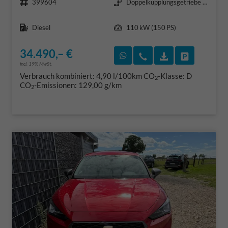
399604
Doppelkupplungsgetriebe (DSG)
Kraftstoff
Leistung
Diesel
110 kW (150 PS)
34.490,– €
Rückruf vereinbaren
Wir rufen Sie an
Fahrzeugexposé
Fahrzeug 
incl. 19% MwSt.
Verbrauch kombiniert:
4,90 l/100km
CO
-Klasse:
D
2
CO
-Emissionen:
129,00 g/km
2