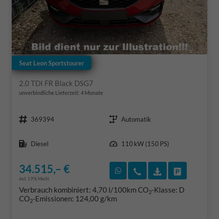
Seat Leon Sportstourer
2.0 TDI FR Black DSG7
unverbindliche Lieferzeit:
4 Monate
Fahrzeugnr.
Getriebe
369394
Automatik
Kraftstoff
Leistung
Diesel
110 kW (150 PS)
34.515,– €
Rückruf vereinbaren
Wir rufen Sie an
Fahrzeugexposé
Fahrzeug 
incl. 19% MwSt.
Verbrauch kombiniert:
4,70 l/100km
CO
-Klasse:
D
2
CO
-Emissionen:
124,00 g/km
2