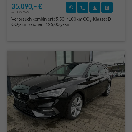
35.090,– €
Rückruf vereinbaren
Wir rufen Sie an
Fahrzeugexposé
Fahrzeug 
incl. 19% MwSt.
Verbrauch kombiniert:
5,50 l/100km
CO
-Klasse:
D
2
CO
-Emissionen:
125,00 g/km
2