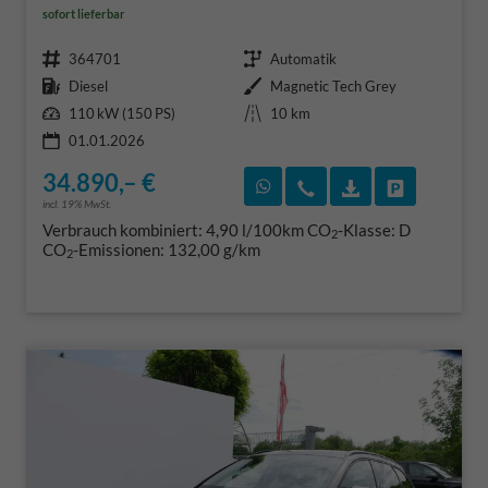
sofort lieferbar
Fahrzeugnr.
Getriebe
364701
Automatik
Kraftstoff
Außenfarbe
Diesel
Magnetic Tech Grey
Leistung
Kilometerstand
110 kW (150 PS)
10 km
01.01.2026
34.890,– €
Rückruf vereinbaren
Wir rufen Sie an
Fahrzeugexposé
Fahrzeug 
incl. 19% MwSt.
Verbrauch kombiniert:
4,90 l/100km
CO
-Klasse:
D
2
CO
-Emissionen:
132,00 g/km
2