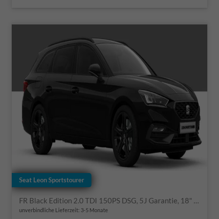
Seat Leon Sportstourer
FR Black Edition 2.0 TDI 150PS DSG, 5J Garantie, 18" Alu schwarz Winterpaket, Alarm, 3-Zonen-Climatronic, Abgedunkelte Scheiben, Park Assistent, Rückfahrkamera, Parksensoren vorn/hinten, Sportsitze, NAVIGATION 12,9", ACC, TOTER-WINKEL, MATRIX-LED-SCHEINWERFER
unverbindliche Lieferzeit: 3-5 Monate