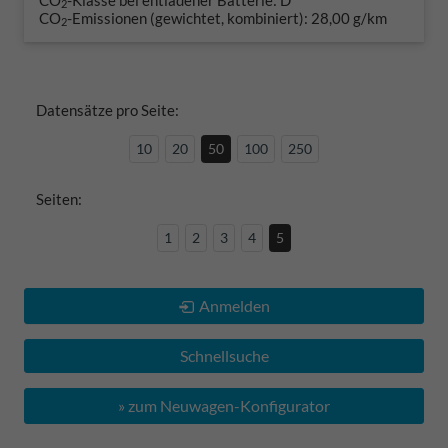
2
CO
-Emissionen (gewichtet, kombiniert):
28,00 g/km
2
Datensätze pro Seite:
10
20
50
100
250
Seiten:
1
2
3
4
5
Anmelden
Schnellsuche
» zum Neuwagen-Konfigurator