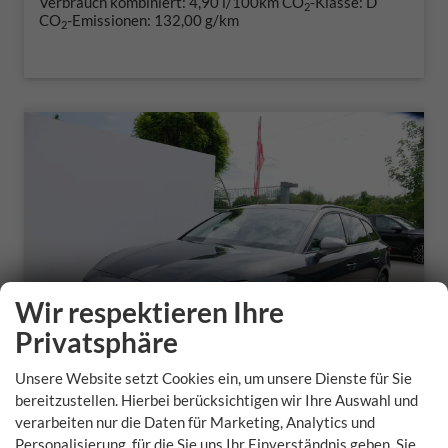
Verbrauch kombiniert:
4,90 l/100km
CO
-Klasse:
D
2
CO
-Emissionen:
132,00 g/km
2
Wir respektieren Ihre
Privatsphäre
Unsere Website setzt Cookies ein, um unsere Dienste für Sie
bereitzustellen. Hierbei berücksichtigen wir Ihre Auswahl und
verarbeiten nur die Daten für Marketing, Analytics und
Seat Leon Sportstourer
Personalisierung, für die Sie uns Ihr Einverständnis geben. Sie