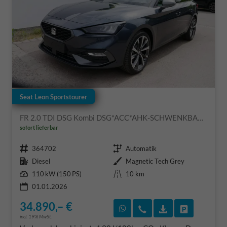
Seat Leon Sportstourer
FR 2.0 TDI DSG Kombi DSG*ACC*AHK-SCHWENKBAR*NAVI*RFK*FULL LINK*TRAVEL ASSIST*
sofort lieferbar
Fahrzeugnr.
Getriebe
364702
Automatik
Kraftstoff
Außenfarbe
Diesel
Magnetic Tech Grey
Leistung
Kilometerstand
110 kW (150 PS)
10 km
01.01.2026
34.890,– €
Rückruf vereinbaren
Wir rufen Sie an
Fahrzeugexposé
Fahrzeug 
incl. 19% MwSt.