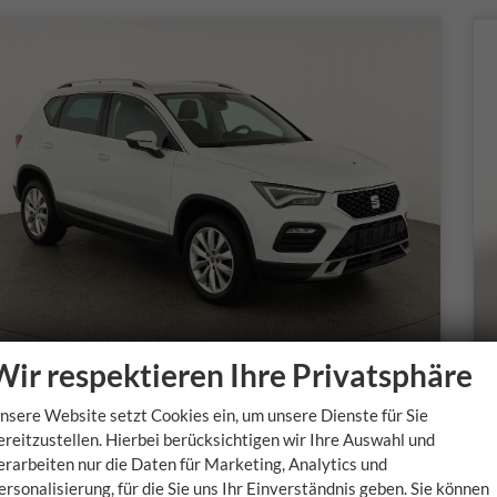
Wir respektieren Ihre Privatsphäre
Seat Ateca
nsere Website setzt Cookies ein, um unsere Dienste für Sie
Style 1.5 TSI DSG Style, LED, Navi, AreaView, ACC, Side
ereitzustellen. Hierbei berücksichtigen wir Ihre Auswahl und
sofort lieferbar
s
erarbeiten nur die Daten für Marketing, Analytics und
ersonalisierung, für die Sie uns Ihr Einverständnis geben. Sie können
Fahrzeugnr.
Getriebe