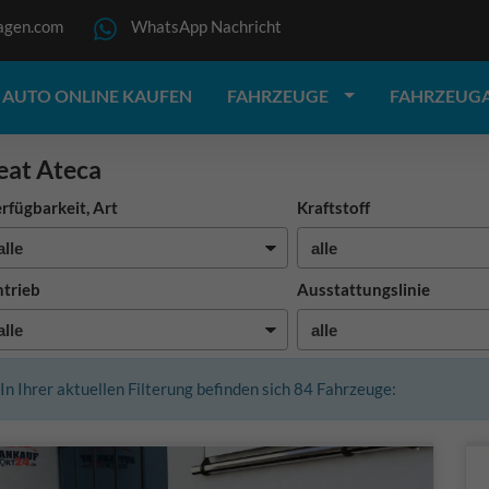
agen.com
WhatsApp Nachricht
AUTO ONLINE KAUFEN
FAHRZEUGE
FAHRZEUG
eat Ateca
rfügbarkeit, Art
Kraftstoff
trieb
Ausstattungslinie
In Ihrer aktuellen Filterung befinden sich
84
Fahrzeuge: