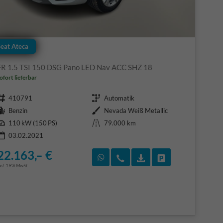
Seat Ateca
FR 1.5 TSI 150 DSG Pano LED Nav ACC SHZ 18
ofort lieferbar
Fahrzeugnr.
Getriebe
410791
Automatik
Kraftstoff
Außenfarbe
Benzin
Nevada Weiß Metallic
Leistung
Kilometerstand
110 kW (150 PS)
79.000 km
03.02.2021
22.163,– €
F)
en
Rückruf vereinbaren
Wir rufen Sie an
Fahrzeugexposé (PDF
Fahrzeug parke
ncl. 19% MwSt.