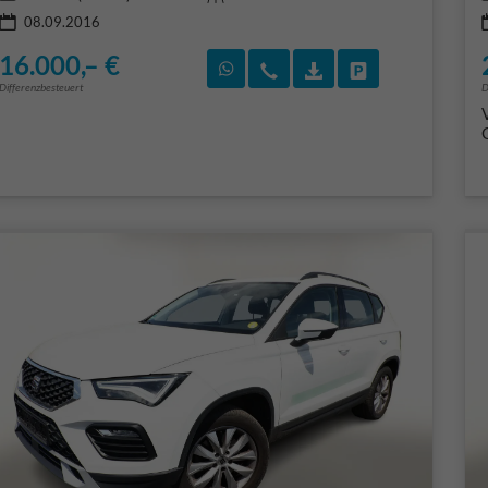
08.09.2016
16.000,– €
Rückruf vereinbaren
Wir rufen Sie an
Fahrzeugexposé (PD
Fahrzeug park
Differenzbesteuert
D