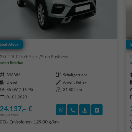
Seat Ateca
2.0 TDI 115 ch Start/Stop Business
sofort lieferbar
s
Fahrzeugnr.
Getriebe
396386
Schaltgetriebe
Kraftstoff
Außenfarbe
Diesel
Argent Reflex
Leistung
Kilometerstand
85 kW (116 PS)
31.802 km
01.01.2023
24.137,– €
Rückruf vereinbaren
Wir rufen Sie an
Fahrzeugexposé (PD
Fahrzeug park
incl. 19% MwSt.
D
CO
-Emissionen:
129,00 g/km
2