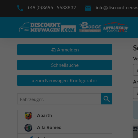
+49 (0)3695 - 5633832
info@discount-neuw
S
Anmelden
Ve
Schnellsuche
» zum Neuwagen-Konfigurator
An
Fahrzeugnr.
Abarth
Alfa Romeo