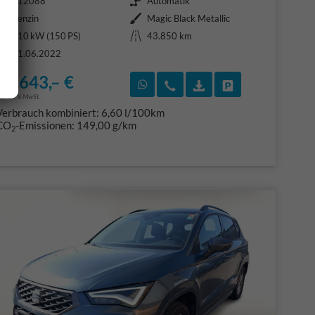
412088
Automatik
Kraftstoff
Außenfarbe
Benzin
Magic Black Metallic
Leistung
Kilometerstand
110 kW (150 PS)
43.850 km
01.06.2022
23.643,– €
F)
en
Rückruf vereinbaren
Wir rufen Sie an
Fahrzeugexposé (PDF
Fahrzeug parke
ncl. 19% MwSt.
Verbrauch kombiniert:
6,60 l/100km
CO
-Emissionen:
149,00 g/km
2