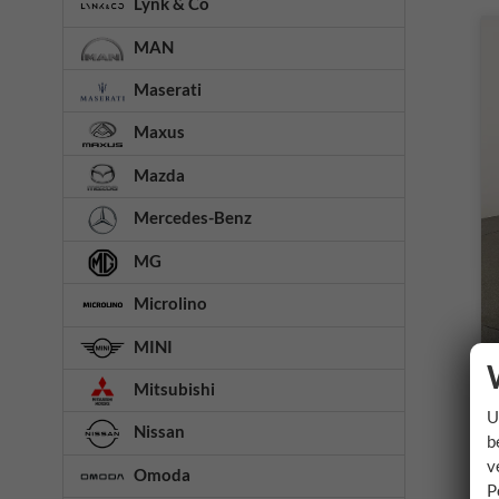
Lynk & Co
MAN
Maserati
Maxus
Mazda
Mercedes-Benz
MG
Microlino
MINI
Mitsubishi
U
Nissan
b
v
Omoda
P