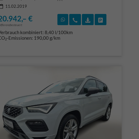
11.02.2019
20.942,– €
F)
en
Rückruf vereinbaren
Wir rufen Sie an
Fahrzeugexposé (PDF
Fahrzeug parke
ifferenzbesteuert
Verbrauch kombiniert:
8,40 l/100km
CO
-Emissionen:
190,00 g/km
2