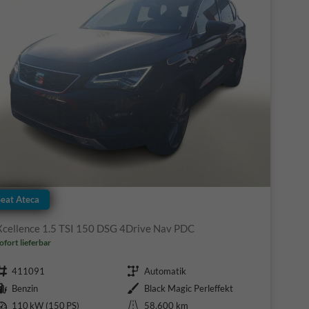
Seat Ateca
Xcellence 1.5 TSI 150 DSG 4Drive Nav PDC
ofort lieferbar
Fahrzeugnr.
Getriebe
411091
Automatik
Kraftstoff
Außenfarbe
Benzin
Black Magic Perleffekt
Leistung
Kilometerstand
110 kW (150 PS)
58.600 km