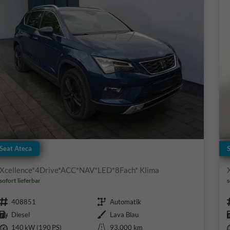
Seat Ateca
Xcellence*4Drive*ACC*NAV*LED*8Fach* Klima
sofort lieferbar
s
Fahrzeugnr.
Getriebe
408851
Automatik
Kraftstoff
Außenfarbe
Diesel
Lava Blau
Leistung
Kilometerstand
140 kW (190 PS)
93.000 km