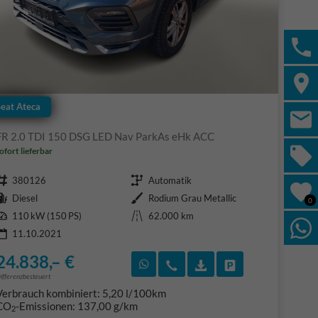
Seat Ateca
FR 2.0 TDI 150 DSG LED Nav ParkAs eHk ACC
ofort lieferbar
Fahrzeugnr.
Getriebe
380126
Automatik
Kraftstoff
Außenfarbe
Diesel
Rodium Grau Metallic
0
Leistung
Kilometerstand
110 kW (150 PS)
62.000 km
11.10.2021
24.838,– €
F)
en
Rückruf vereinbaren
Wir rufen Sie an
Fahrzeugexposé (PDF
Fahrzeug parke
ifferenzbesteuert
Verbrauch kombiniert:
5,20 l/100km
CO
-Emissionen:
137,00 g/km
2