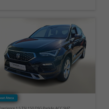
Seat Ateca
Xperience 1.5 TSI 150 DSG ParkAs ACC SHZ