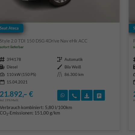
Seat Ateca
Style 2.0 TDI 150 DSG 4Drive Nav eHk ACC
sofort lieferbar
s
Fahrzeugnr.
Getriebe
394178
Automatik
Kraftstoff
Außenfarbe
Diesel
Bila Weiß
Leistung
Kilometerstand
110 kW (150 PS)
86.300 km
15.04.2021
21.892,– €
Rückruf vereinbaren
Wir rufen Sie an
Fahrzeugexposé (PD
Fahrzeug park
incl. 19% MwSt.
i
Verbrauch kombiniert:
5,80 l/100km
CO
-Emissionen:
151,00 g/km
2