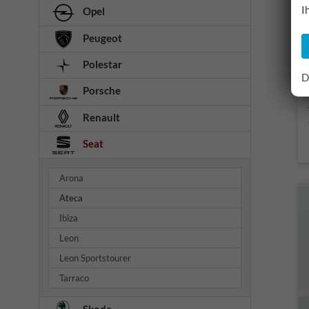
I
Opel
Peugeot
Polestar
D
Porsche
Renault
Seat
Arona
Ateca
Ibiza
Leon
Leon Sportstourer
Tarraco
Skoda