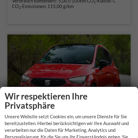
Verbrauch kombiniert:
5,00 l/100km
CO
-Klasse:
C
2
CO
-Emissionen:
115,00 g/km
2
Wir respektieren Ihre
Privatsphäre
Unsere Website setzt Cookies ein, um unsere Dienste für Sie
bereitzustellen. Hierbei berücksichtigen wir Ihre Auswahl und
verarbeiten nur die Daten für Marketing, Analytics und
Seat Ibiza
Personalisierung, für die Sie uns Ihr Einverständnis geben. Sie