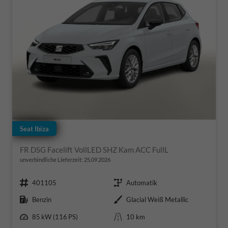
Seat Ibiza
FR DSG Facelift VollLED SHZ Kam ACC FullL
unverbindliche Lieferzeit:
25.09.2026
Fahrzeugnr.
Getriebe
401105
Automatik
Kraftstoff
Außenfarbe
Benzin
Glacial Weiß Metallic
Leistung
Kilometerstand
85 kW (116 PS)
10 km