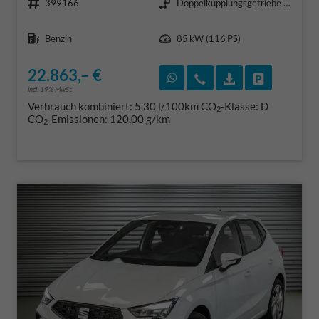
399166
Doppelkupplungsgetriebe (DSG)
Kraftstoff
Leistung
Benzin
85 kW (116 PS)
22.863,– €
Rückruf vereinbaren
Wir rufen Sie an
Fahrzeugexposé
Fahrzeug 
incl. 19% MwSt.
Verbrauch kombiniert:
5,30 l/100km
CO
-Klasse:
D
2
CO
-Emissionen:
120,00 g/km
2