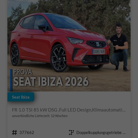
Seat Ibiza
FR 1.0 TSI 85 kW DSG ,Full LED Design,Klimaautomatik,Sitzheizung, ACC, Armlehne, Phone Box, Digit..Cockpit,Seat-Full-Link, PDC v+h, 4 lektr. Fenster dunkel eingefär
unverbindliche Lieferzeit:
12 Wochen
Fahrzeugnr.
Getriebe
377662
Doppelkupplungsgetriebe (DSG)