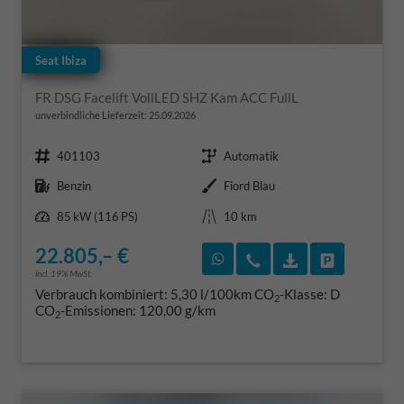
Seat Ibiza
FR DSG Facelift VollLED SHZ Kam ACC FullL
unverbindliche Lieferzeit:
25.09.2026
Fahrzeugnr.
Getriebe
401103
Automatik
Kraftstoff
Außenfarbe
Benzin
Fiord Blau
Leistung
Kilometerstand
85 kW (116 PS)
10 km
22.805,– €
Rückruf vereinbaren
Wir rufen Sie an
Fahrzeugexposé
Fahrzeug 
incl. 19% MwSt.
Verbrauch kombiniert:
5,30 l/100km
CO
-Klasse:
D
2
CO
-Emissionen:
120,00 g/km
2