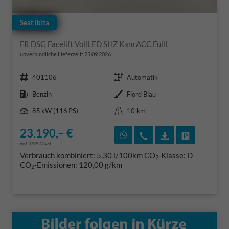
Seat Ibiza
FR DSG Facelift VollLED SHZ Kam ACC FullL
unverbindliche Lieferzeit:
25.09.2026
Fahrzeugnr.
Getriebe
401106
Automatik
Kraftstoff
Außenfarbe
Benzin
Fiord Blau
Leistung
Kilometerstand
85 kW (116 PS)
10 km
23.190,– €
Rückruf vereinbaren
Wir rufen Sie an
Fahrzeugexposé
Fahrzeug 
incl. 19% MwSt.
Verbrauch kombiniert:
5,30 l/100km
CO
-Klasse:
D
2
CO
-Emissionen:
120,00 g/km
2