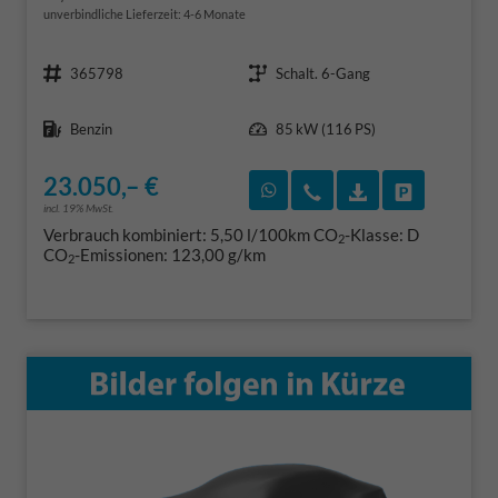
unverbindliche Lieferzeit: 4-6 Monate
Fahrzeugnr.
Getriebe
365798
Schalt. 6-Gang
Kraftstoff
Leistung
Benzin
85 kW (116 PS)
23.050,– €
Rückruf vereinbaren
Wir rufen Sie an
Fahrzeugexposé
Fahrzeug 
incl. 19% MwSt.
Verbrauch kombiniert:
5,50 l/100km
CO
-Klasse:
D
2
CO
-Emissionen:
123,00 g/km
2