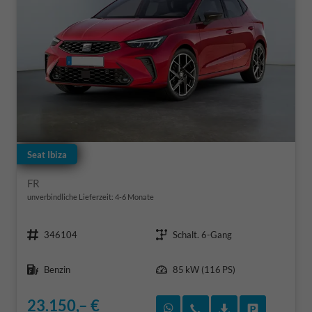
Seat Ibiza
FR
unverbindliche Lieferzeit: 4-6 Monate
Fahrzeugnr.
Getriebe
346104
Schalt. 6-Gang
Kraftstoff
Leistung
Benzin
85 kW (116 PS)
23.150,– €
Rückruf vereinbaren
Wir rufen Sie an
Fahrzeugexposé
Fahrzeug 