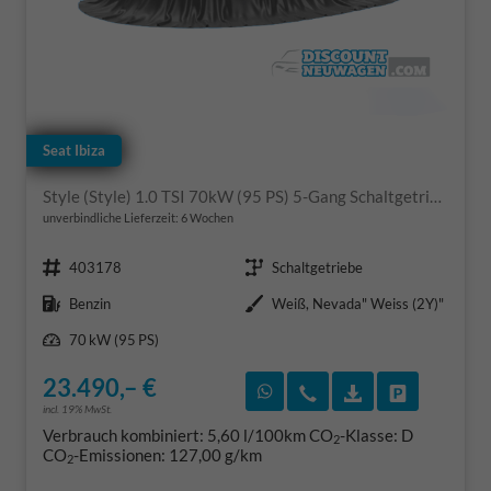
Seat Ibiza
Style (Style) 1.0 TSI 70kW (95 PS) 5-Gang Schaltgetriebe
unverbindliche Lieferzeit:
6 Wochen
Fahrzeugnr.
Getriebe
403178
Schaltgetriebe
Kraftstoff
Außenfarbe
Benzin
Weiß, Nevada" Weiss (2Y)"
Leistung
70 kW (95 PS)
23.490,– €
Rückruf vereinbaren
Wir rufen Sie an
Fahrzeugexposé
Fahrzeug 
incl. 19% MwSt.
Verbrauch kombiniert:
5,60 l/100km
CO
-Klasse:
D
2
CO
-Emissionen:
127,00 g/km
2