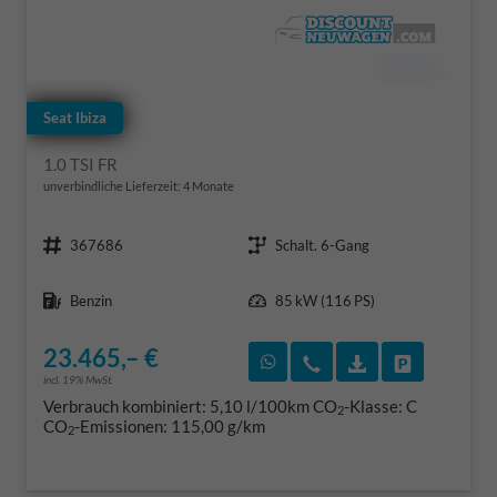
Seat Ibiza
1.0 TSI FR
unverbindliche Lieferzeit:
4 Monate
Fahrzeugnr.
Getriebe
367686
Schalt. 6-Gang
Kraftstoff
Leistung
Benzin
85 kW (116 PS)
23.465,– €
Rückruf vereinbaren
Wir rufen Sie an
Fahrzeugexposé
Fahrzeug 
incl. 19% MwSt.
Verbrauch kombiniert:
5,10 l/100km
CO
-Klasse:
C
2
CO
-Emissionen:
115,00 g/km
2