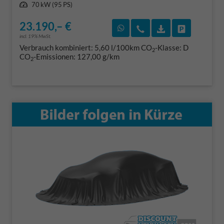
Leistung
70 kW (95 PS)
23.190,– €
Rückruf vereinbaren
Wir rufen Sie an
Fahrzeugexposé
Fahrzeug 
incl. 19% MwSt.
Verbrauch kombiniert:
5,60 l/100km
CO
-Klasse:
D
2
CO
-Emissionen:
127,00 g/km
2