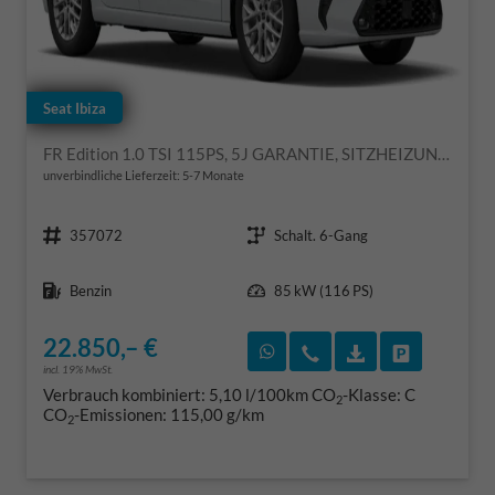
Seat Ibiza
FR Edition 1.0 TSI 115PS, 5J GARANTIE, SITZHEIZUNG, 2Z-CLIMATRONIC, 16" ALUFELGEN, ACC/Tempomat, M-Lederlenkrad, Parksensoren VORN/hinten + RÜCKFAHRKAMERA, KESSY, Privacy-Glas, Radio 8,25"/Bluetooth FULL LINK, LED-Scheinwerfer, Armlehne
unverbindliche Lieferzeit: 5-7 Monate
Fahrzeugnr.
Getriebe
357072
Schalt. 6-Gang
Kraftstoff
Leistung
Benzin
85 kW (116 PS)
22.850,– €
Rückruf vereinbaren
Wir rufen Sie an
Fahrzeugexposé
Fahrzeug 
incl. 19% MwSt.
Verbrauch kombiniert:
5,10 l/100km
CO
-Klasse:
C
2
CO
-Emissionen:
115,00 g/km
2