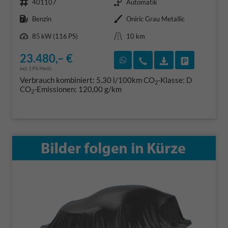
401107
Automatik
Kraftstoff
Außenfarbe
Benzin
Oniric Grau Metallic
Leistung
Kilometerstand
85 kW (116 PS)
10 km
23.480,– €
Rückruf vereinbaren
Wir rufen Sie an
Fahrzeugexposé
Fahrzeug 
incl. 19% MwSt.
Verbrauch kombiniert:
5,30 l/100km
CO
-Klasse:
D
2
CO
-Emissionen:
120,00 g/km
2