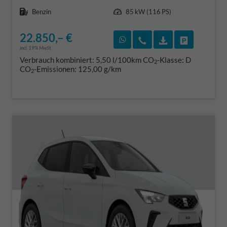
Kraftstoff
Leistung
Benzin
85 kW (116 PS)
22.850,– €
Rückruf vereinbaren
Wir rufen Sie an
Fahrzeugexposé
Fahrzeug 
incl. 19% MwSt.
Verbrauch kombiniert:
5,50 l/100km
CO
-Klasse:
D
2
CO
-Emissionen:
125,00 g/km
2