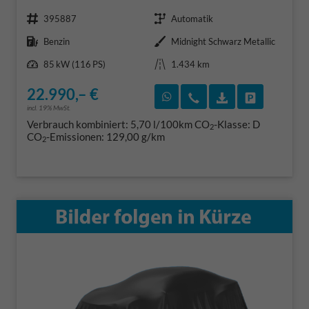
Fahrzeugnr.
Getriebe
395887
Automatik
Kraftstoff
Außenfarbe
Benzin
Midnight Schwarz Metallic
Leistung
Kilometerstand
85 kW (116 PS)
1.434 km
22.990,– €
Rückruf vereinbaren
Wir rufen Sie an
Fahrzeugexposé
Fahrzeug 
incl. 19% MwSt.
Verbrauch kombiniert:
5,70 l/100km
CO
-Klasse:
D
2
CO
-Emissionen:
129,00 g/km
2