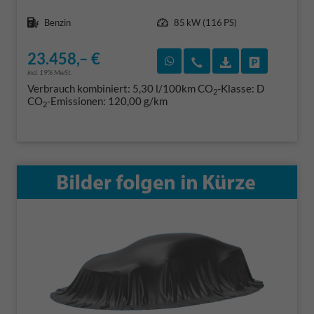
Kraftstoff
Leistung
Benzin
85 kW (116 PS)
23.458,– €
Rückruf vereinbaren
Wir rufen Sie an
Fahrzeugexposé
Fahrzeug 
incl. 19% MwSt.
Verbrauch kombiniert:
5,30 l/100km
CO
-Klasse:
D
2
CO
-Emissionen:
120,00 g/km
2