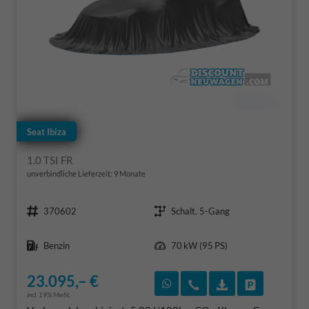
Seat Ibiza
1.0 TSI FR
unverbindliche Lieferzeit:
9 Monate
Fahrzeugnr.
Getriebe
370602
Schalt. 5-Gang
Kraftstoff
Leistung
Benzin
70 kW (95 PS)
23.095,– €
Rückruf vereinbaren
Wir rufen Sie an
Fahrzeugexposé
Fahrzeug 
incl. 19% MwSt.