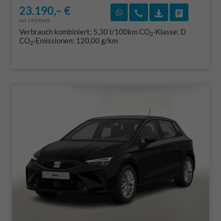
23.190,– €
Rückruf vereinbaren
Wir rufen Sie an
Fahrzeugexposé
Fahrzeug 
incl. 19% MwSt.
Verbrauch kombiniert:
5,30 l/100km
CO
-Klasse:
D
2
CO
-Emissionen:
120,00 g/km
2