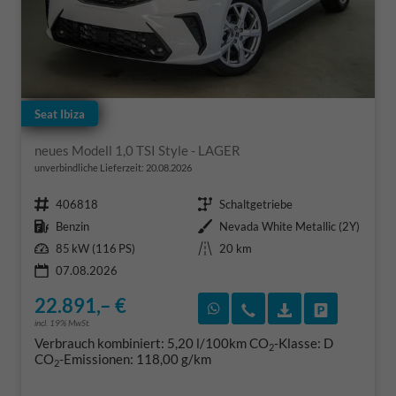
Seat Ibiza
neues Modell 1,0 TSI Style - LAGER
unverbindliche Lieferzeit:
20.08.2026
Fahrzeugnr.
Getriebe
406818
Schaltgetriebe
Kraftstoff
Außenfarbe
Benzin
Nevada White Metallic (2Y)
Leistung
Kilometerstand
85 kW (116 PS)
20 km
07.08.2026
22.891,– €
Rückruf vereinbaren
Wir rufen Sie an
Fahrzeugexposé
Fahrzeug 
incl. 19% MwSt.
Verbrauch kombiniert:
5,20 l/100km
CO
-Klasse:
D
2
CO
-Emissionen:
118,00 g/km
2