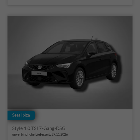
Seat Ibiza
Style 1.0 TSI 7-Gang-DSG
unverbindliche Lieferzeit:
27.11.2026