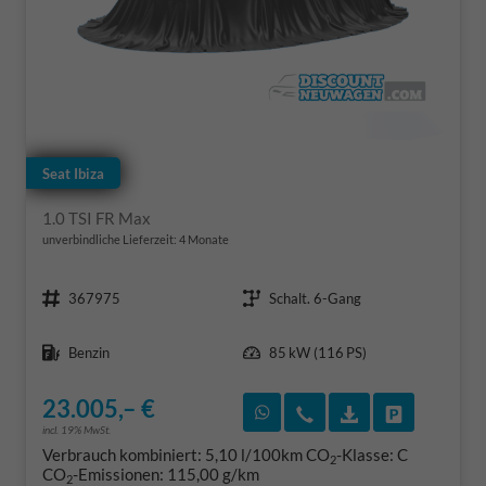
Seat Ibiza
1.0 TSI FR Max
unverbindliche Lieferzeit:
4 Monate
Fahrzeugnr.
Getriebe
367975
Schalt. 6-Gang
Kraftstoff
Leistung
Benzin
85 kW (116 PS)
23.005,– €
Rückruf vereinbaren
Wir rufen Sie an
Fahrzeugexposé
Fahrzeug 
incl. 19% MwSt.
Verbrauch kombiniert:
5,10 l/100km
CO
-Klasse:
C
2
CO
-Emissionen:
115,00 g/km
2