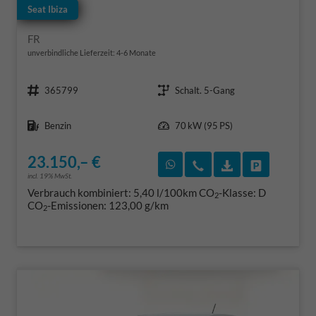
Seat Ibiza
FR
unverbindliche Lieferzeit: 4-6 Monate
Fahrzeugnr.
Getriebe
365799
Schalt. 5-Gang
Kraftstoff
Leistung
Benzin
70 kW (95 PS)
23.150,– €
Rückruf vereinbaren
Wir rufen Sie an
Fahrzeugexposé
Fahrzeug 
incl. 19% MwSt.
Verbrauch kombiniert:
5,40 l/100km
CO
-Klasse:
D
2
CO
-Emissionen:
123,00 g/km
2