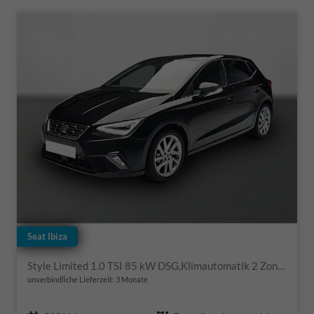
Seat Ibiza
Style Limited 1.0 TSI 85 kW DSG,Klimautomatik 2 Zonen, Sitzheizung, Full-Link, PDC v+h, Rückkamera, 4 elektr. Fensterheber, dunkel get. Scheiben,Spiegel beheizb+ klappbar, Vordersitze hvst,6 Lautspr, LED
unverbindliche Lieferzeit:
3 Monate
Fahrzeugnr.
Getriebe