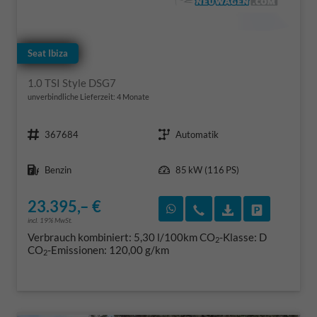
Seat Ibiza
1.0 TSI Style DSG7
unverbindliche Lieferzeit:
4 Monate
Fahrzeugnr.
Getriebe
367684
Automatik
Kraftstoff
Leistung
Benzin
85 kW (116 PS)
23.395,– €
Rückruf vereinbaren
Wir rufen Sie an
Fahrzeugexposé
Fahrzeug 
incl. 19% MwSt.
Verbrauch kombiniert:
5,30 l/100km
CO
-Klasse:
D
2
CO
-Emissionen:
120,00 g/km
2