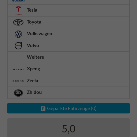
Tesla
Toyota
Volkswagen
Volvo
Weitere
Xpeng
Zeekr
Zhidou
Geparkte Fahrzeuge (
0
)
5,0