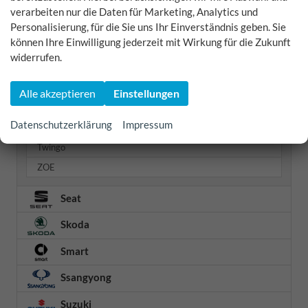
Rafale
verarbeiten nur die Daten für Marketing, Analytics und
Personalisierung, für die Sie uns Ihr Einverständnis geben. Sie
Scenic
können Ihre Einwilligung jederzeit mit Wirkung für die Zukunft
Scenic E-TECH
widerrufen.
Symbioz
Talisman Grandtour
Alle akzeptieren
Einstellungen
Trafic
Datenschutzerklärung
Impressum
Trafic Kastenwagen
Twingo
ZOE
Seat
Skoda
Smart
Ssangyong
Suzuki