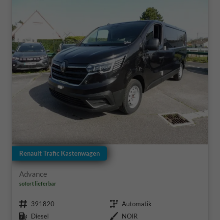
Renault Trafic Kastenwagen
Advance
sofort lieferbar
Fahrzeugnr.
Getriebe
391820
Automatik
Kraftstoff
Außenfarbe
Diesel
NOIR