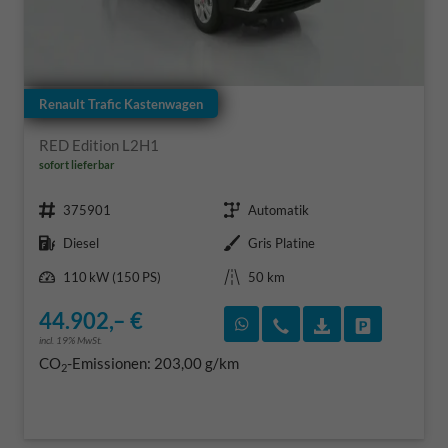
Renault Trafic Kastenwagen
RED Edition L2H1
sofort lieferbar
Fahrzeugnr.
Getriebe
375901
Automatik
Kraftstoff
Außenfarbe
Diesel
Gris Platine
Leistung
Kilometerstand
110 kW (150 PS)
50 km
44.902,– €
Rückruf vereinbaren
Wir rufen Sie an
Fahrzeugexposé
Fahrzeug 
incl. 19% MwSt.
CO
-Emissionen:
203,00 g/km
2