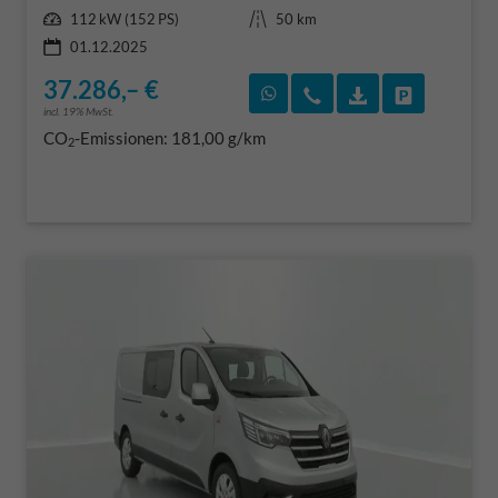
Leistung
Kilometerstand
112 kW (152 PS)
50 km
01.12.2025
37.286,– €
Rückruf vereinbaren
Wir rufen Sie an
Fahrzeugexposé
Fahrzeug 
incl. 19% MwSt.
CO
-Emissionen:
181,00 g/km
2