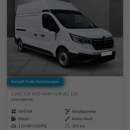
Renault Trafic Kastenwagen
L2H2 3,0t SHZ+AHK+GJR dCi 150
sofort lieferbar
Fahrzeugnr.
Getriebe
404744
Schaltgetriebe
Kraftstoff
Außenfarbe
Diesel
Arktis-Weiß
Leistung
Kilometerstand
110 kW (150 PS)
105 km