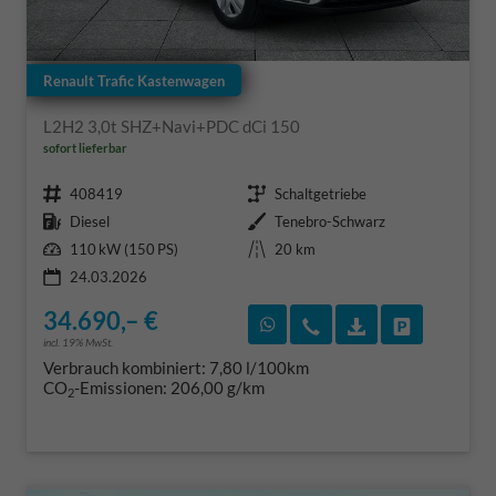
Renault Trafic Kastenwagen
L2H2 3,0t SHZ+Navi+PDC dCi 150
sofort lieferbar
Fahrzeugnr.
Getriebe
408419
Schaltgetriebe
Kraftstoff
Außenfarbe
Diesel
Tenebro-Schwarz
Leistung
Kilometerstand
110 kW (150 PS)
20 km
24.03.2026
34.690,– €
Rückruf vereinbaren
Wir rufen Sie an
Fahrzeugexposé
Fahrzeug 
incl. 19% MwSt.
Verbrauch kombiniert:
7,80 l/100km
CO
-Emissionen:
206,00 g/km
2