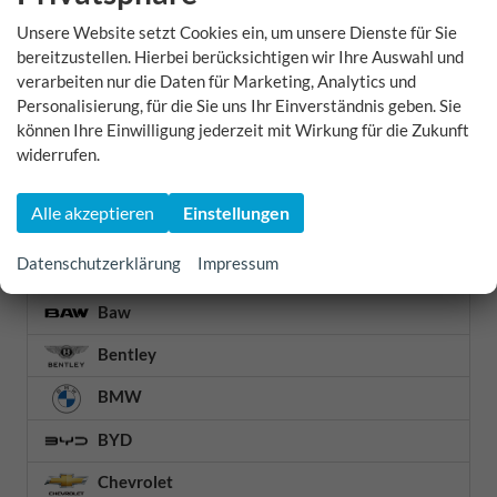
Unsere Website setzt Cookies ein, um unsere Dienste für Sie
Fahrzeugnr.
bereitzustellen. Hierbei berücksichtigen wir Ihre Auswahl und
verarbeiten nur die Daten für Marketing, Analytics und
Abarth
Personalisierung, für die Sie uns Ihr Einverständnis geben. Sie
können Ihre Einwilligung jederzeit mit Wirkung für die Zukunft
Alfa Romeo
widerrufen.
Alpine
Alle akzeptieren
Einstellungen
Audi
Datenschutzerklärung
Impressum
Baic
Baw
Bentley
BMW
BYD
Chevrolet