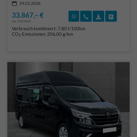
24.03.2026
33.867,– €
Rückruf vereinbaren
Wir rufen Sie an
Fahrzeugexposé
Fahrzeug 
incl. 19% MwSt.
Verbrauch kombiniert:
7,80 l/100km
CO
-Emissionen:
206,00 g/km
2