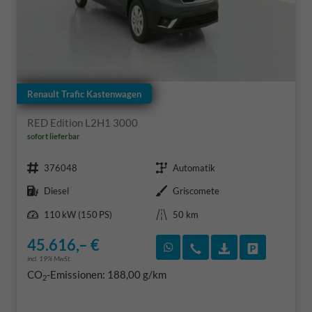
Renault Trafic Kastenwagen
RED Edition L2H1 3000
sofort lieferbar
Fahrzeugnr.
Getriebe
376048
Automatik
Kraftstoff
Außenfarbe
Diesel
Griscomete
Leistung
Kilometerstand
110 kW (150 PS)
50 km
45.616,– €
Rückruf vereinbaren
Wir rufen Sie an
Fahrzeugexposé
Fahrzeug 
incl. 19% MwSt.
CO
-Emissionen:
188,00 g/km
2