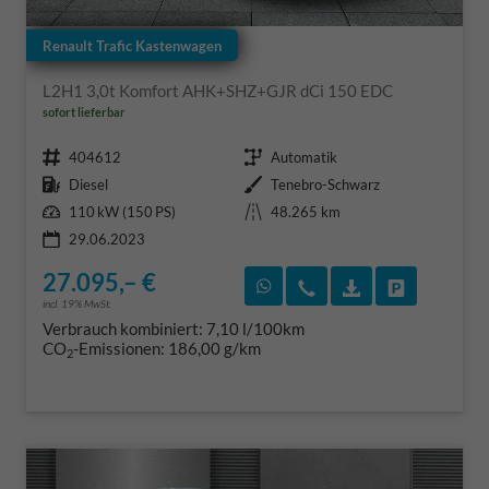
Renault Trafic Kastenwagen
L2H1 3,0t Komfort AHK+SHZ+GJR dCi 150 EDC
sofort lieferbar
Fahrzeugnr.
Getriebe
404612
Automatik
Kraftstoff
Außenfarbe
Diesel
Tenebro-Schwarz
Leistung
Kilometerstand
110 kW (150 PS)
48.265 km
29.06.2023
27.095,– €
Rückruf vereinbaren
Wir rufen Sie an
Fahrzeugexposé
Fahrzeug 
incl. 19% MwSt.
Verbrauch kombiniert:
7,10 l/100km
CO
-Emissionen:
186,00 g/km
2