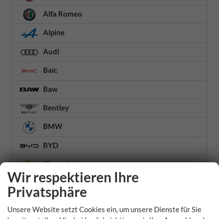
Alfa Romeo
Alpine
Audi
Baic
Baw
Bentley
BMW
BYD
Chevrolet
Wir respektieren Ihre
Citroën
Privatsphäre
Cupra
Unsere Website setzt Cookies ein, um unsere Dienste für Sie