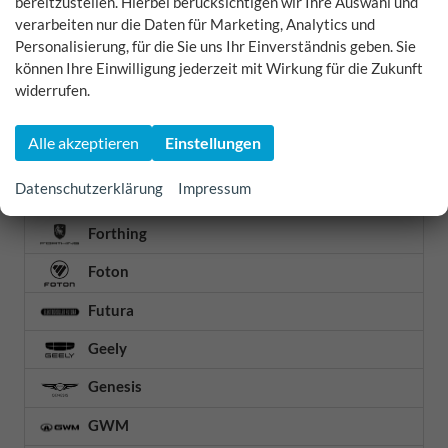
bereitzustellen. Hierbei berücksichtigen wir Ihre Auswahl und
Dacia
verarbeiten nur die Daten für Marketing, Analytics und
DFSK
Personalisierung, für die Sie uns Ihr Einverständnis geben. Sie
können Ihre Einwilligung jederzeit mit Wirkung für die Zukunft
DS Automobiles
widerrufen.
Etrusco
Alle akzeptieren
Einstellungen
Fiat
Datenschutzerklärung
Impressum
Ford
Forthing
Foton
Futura
Geely
Genesis
GWM