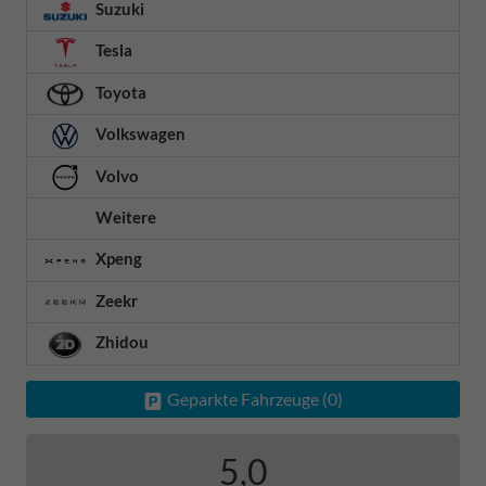
Suzuki
Tesla
Toyota
Volkswagen
Volvo
Weitere
Xpeng
Zeekr
Zhidou
Geparkte Fahrzeuge (
0
)
5,0