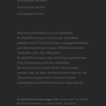
Autoankauf Hünfeld
Transporter kaufen
Autoankauf Erfurt
Weitere Informationen zum offiziellen
Kraftstoffverbrauch und zu den offiziellen
spezifischen CO
-Emissionen und gegebenenfalls
2
zum Stromverbrauch neuer PKW können dem
'Leitfaden über den offiziellen
Kraftstoffverbrauch, die offiziellen spezifischen
CO
-Emissionen und den offiziellen
2
Stromverbrauch neuer PKW' entnommen
werden, der an allen Verkaufsstellen und bei der
'Deutschen Automobil Treuhand GmbH'
unentgeltlich erhältlich ist unter www.dat.de.
© 2026
Discount-Neuwagen.com
,
Im Vorwerk 33
,
36456
Barchfeld-Immelborn ,
+49 (0) 3695 - 5633832