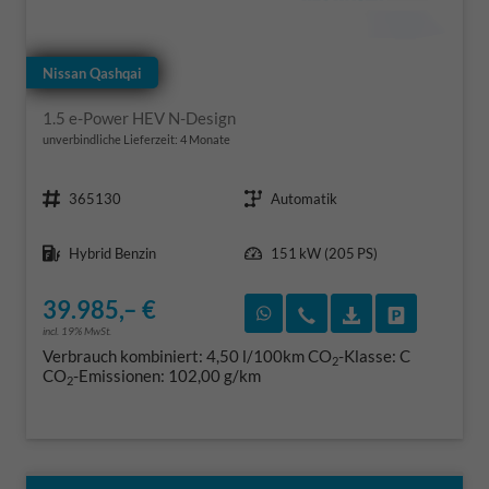
Nissan Qashqai
1.5 e-Power HEV N-Design
unverbindliche Lieferzeit:
4 Monate
Fahrzeugnr.
Getriebe
365130
Automatik
Kraftstoff
Leistung
Hybrid Benzin
151 kW (205 PS)
39.985,– €
Rückruf vereinbaren
Wir rufen Sie an
Fahrzeugexposé
Fahrzeug 
incl. 19% MwSt.
Verbrauch kombiniert:
4,50 l/100km
CO
-Klasse:
C
2
CO
-Emissionen:
102,00 g/km
2