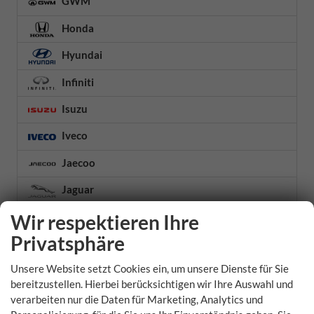
GWM
Honda
Hyundai
Infiniti
Isuzu
Iveco
Jaecoo
Jaguar
Jeep
Wir respektieren Ihre
Privatsphäre
KGM
Unsere Website setzt Cookies ein, um unsere Dienste für Sie
Kia
bereitzustellen. Hierbei berücksichtigen wir Ihre Auswahl und
Lamborghini
verarbeiten nur die Daten für Marketing, Analytics und