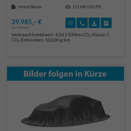
Kraftstoff
Leistung
Hybrid Benzin
151 kW (205 PS)
39.985,– €
Rückruf vereinbaren
Wir rufen Sie an
Fahrzeugexposé
Fahrzeug 
incl. 19% MwSt.
Verbrauch kombiniert:
4,50 l/100km
CO
-Klasse:
C
2
CO
-Emissionen:
102,00 g/km
2