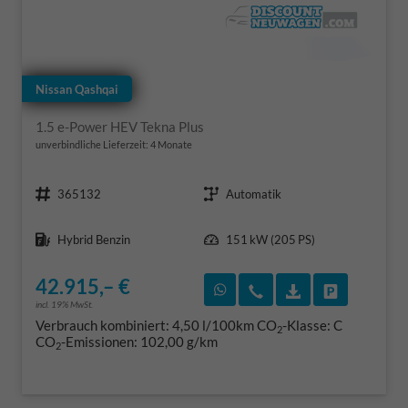
Nissan Qashqai
1.5 e-Power HEV Tekna Plus
unverbindliche Lieferzeit:
4 Monate
Fahrzeugnr.
Getriebe
365132
Automatik
Kraftstoff
Leistung
Hybrid Benzin
151 kW (205 PS)
42.915,– €
Rückruf vereinbaren
Wir rufen Sie an
Fahrzeugexposé
Fahrzeug 
incl. 19% MwSt.
Verbrauch kombiniert:
4,50 l/100km
CO
-Klasse:
C
2
CO
-Emissionen:
102,00 g/km
2