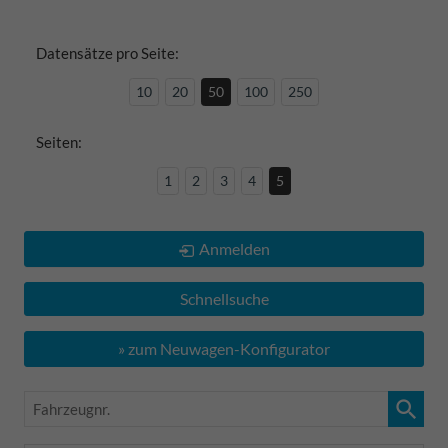
Datensätze pro Seite:
10
20
50
100
250
Seiten:
1
2
3
4
5
Anmelden
Schnellsuche
» zum Neuwagen-Konfigurator
Fahrzeugnr.