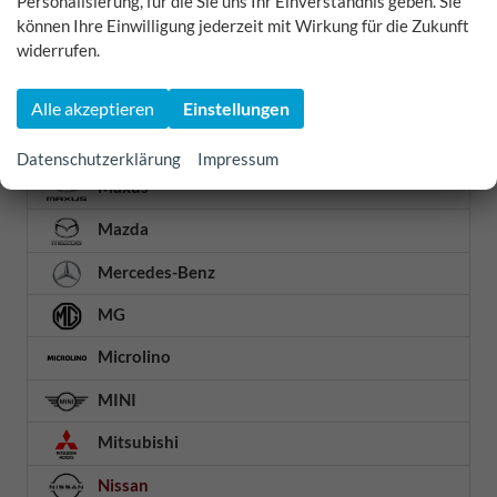
Personalisierung, für die Sie uns Ihr Einverständnis geben. Sie
Land Rover
können Ihre Einwilligung jederzeit mit Wirkung für die Zukunft
widerrufen.
Lexus
Lynk & Co
Alle akzeptieren
Einstellungen
MAN
Datenschutzerklärung
Impressum
Maxus
Mazda
Mercedes-Benz
MG
Microlino
MINI
Mitsubishi
Nissan