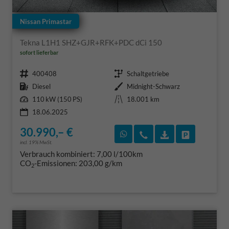
Nissan Primastar
Tekna L1H1 SHZ+GJR+RFK+PDC dCi 150
sofort lieferbar
Fahrzeugnr.
Getriebe
400408
Schaltgetriebe
Kraftstoff
Außenfarbe
Diesel
Midnight-Schwarz
Leistung
Kilometerstand
110 kW (150 PS)
18.001 km
18.06.2025
30.990,– €
Rückruf vereinbaren
Wir rufen Sie an
Fahrzeugexposé
Fahrzeug 
incl. 19% MwSt.
Verbrauch kombiniert:
7,00 l/100km
CO
-Emissionen:
203,00 g/km
2