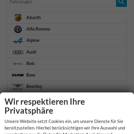
Abarth
Alfa Romeo
Alpine
Audi
Baic
Baw
Bentley
BMW
Wir respektieren Ihre
Privatsphäre
BYD
Chevrolet
Unsere Website setzt Cookies ein, um unsere Dienste für Sie
bereitzustellen. Hierbei berücksichtigen wir Ihre Auswahl und
Citroën