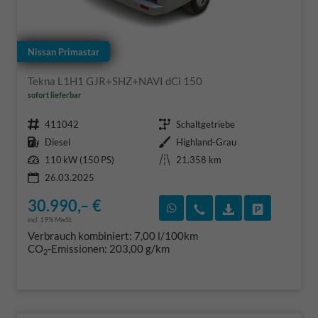
Nissan Primastar
Tekna L1H1 GJR+SHZ+NAVI dCi 150
sofort lieferbar
Fahrzeugnr.
Getriebe
411042
Schaltgetriebe
Kraftstoff
Außenfarbe
Diesel
Highland-Grau
Leistung
Kilometerstand
110 kW (150 PS)
21.358 km
26.03.2025
30.990,– €
Rückruf vereinbaren
Wir rufen Sie an
Fahrzeugexposé
Fahrzeug 
incl. 19% MwSt.
Verbrauch kombiniert:
7,00 l/100km
CO
-Emissionen:
203,00 g/km
2