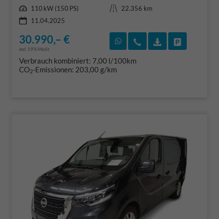
Leistung
Kilometerstand
110 kW (150 PS)
22.356 km
11.04.2025
30.990,– €
Rückruf vereinbaren
Wir rufen Sie an
Fahrzeugexposé
Fahrzeug 
incl. 19% MwSt.
Verbrauch kombiniert:
7,00 l/100km
CO
-Emissionen:
203,00 g/km
2