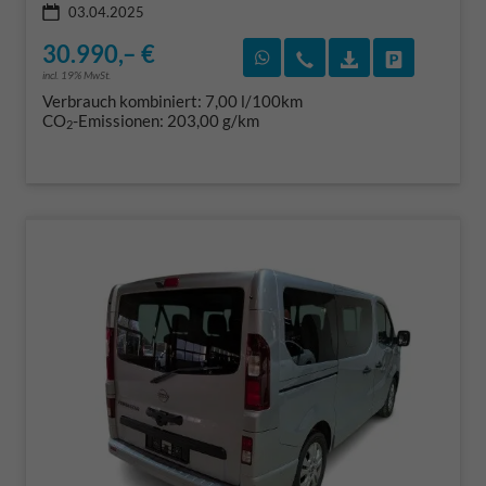
03.04.2025
30.990,– €
Rückruf vereinbaren
Wir rufen Sie an
Fahrzeugexposé
Fahrzeug 
incl. 19% MwSt.
Verbrauch kombiniert:
7,00 l/100km
CO
-Emissionen:
203,00 g/km
2