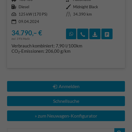
Kraftstoff
Außenfarbe
Diesel
Midnight Black
Leistung
Kilometerstand
125 kW (170 PS)
34.390 km
09.04.2024
34.790,– €
Rückruf vereinbaren
Wir rufen Sie an
Fahrzeugexposé
Fahrzeug 
incl. 19% MwSt.
Verbrauch kombiniert:
7,90 l/100km
CO
-Emissionen:
206,00 g/km
2
Anmelden
Schnellsuche
» zum Neuwagen-Konfigurator
Fahrzeugnr.