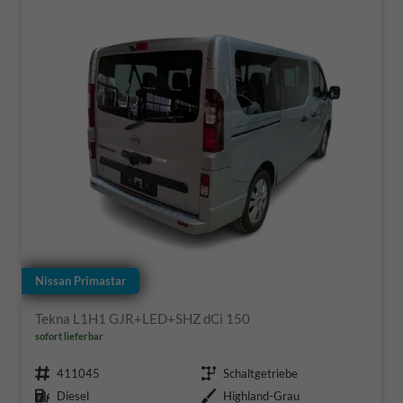
Nissan Primastar
Tekna L1H1 GJR+LED+SHZ dCi 150
sofort lieferbar
Fahrzeugnr.
Getriebe
411045
Schaltgetriebe
Kraftstoff
Außenfarbe
Diesel
Highland-Grau