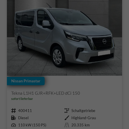
Nissan Primastar
Tekna L1H1 GJR+RFK+LED dCi 150
sofort lieferbar
Fahrzeugnr.
Getriebe
400411
Schaltgetriebe
Kraftstoff
Außenfarbe
Diesel
Highland-Grau
Leistung
Kilometerstand
110 kW (150 PS)
20.335 km