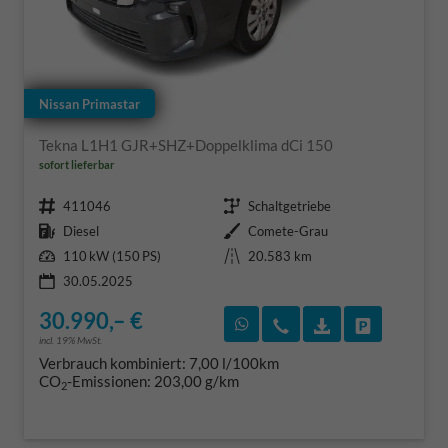
Nissan Primastar
Tekna L1H1 GJR+SHZ+Doppelklima dCi 150
sofort lieferbar
Fahrzeugnr.
Getriebe
411046
Schaltgetriebe
Kraftstoff
Außenfarbe
Diesel
Comete-Grau
Leistung
Kilometerstand
110 kW (150 PS)
20.583 km
30.05.2025
30.990,– €
Rückruf vereinbaren
Wir rufen Sie an
Fahrzeugexposé
Fahrzeug 
incl. 19% MwSt.
Verbrauch kombiniert:
7,00 l/100km
CO
-Emissionen:
203,00 g/km
2