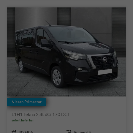
Nissan Primastar
L1H1 Tekna 2,8t dCi 170 DCT
sofort lieferbar
Fahrzeugnr.
Getriebe
400406
Automatik