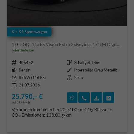
Kia K4 Sportswagon
1.0 T-GDI 115PS Vision Extra 2xKeyless 17"LM Digital Cockpit Klimaautomatik Sitzheizung Navi ACC PDC v+h Rückf.Kamera DAB Bluetooth Touchscreen Apple CarPlay Android Auto abged.Scheiben
sofort lieferbar
Fahrzeugnr.
Getriebe
406452
Schaltgetriebe
Kraftstoff
Außenfarbe
Benzin
Interstellar Grau Metallic
Leistung
Kilometerstand
85 kW (116 PS)
2 km
21.07.2026
25.790,– €
Rückruf vereinbaren
Wir rufen Sie an
Fahrzeugexposé
Fahrzeug 
incl. 19% MwSt.
Verbrauch kombiniert:
6,20 l/100km
CO
-Klasse:
E
2
CO
-Emissionen:
138,00 g/km
2