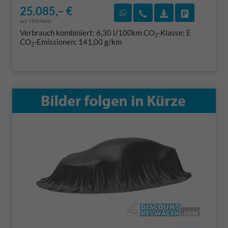
25.085,– €
Rückruf vereinbaren
Wir rufen Sie an
Fahrzeugexposé
Fahrzeug 
incl. 19% MwSt.
Verbrauch kombiniert:
6,30 l/100km
CO
-Klasse:
E
2
CO
-Emissionen:
141,00 g/km
2