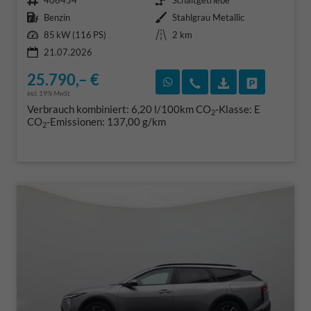
406454
Schaltgetriebe
Kraftstoff
Außenfarbe
Benzin
Stahlgrau Metallic
Leistung
Kilometerstand
85 kW (116 PS)
2 km
21.07.2026
25.790,– €
Rückruf vereinbaren
Wir rufen Sie an
Fahrzeugexposé
Fahrzeug 
incl. 19% MwSt.
Verbrauch kombiniert:
6,20 l/100km
CO
-Klasse:
E
2
CO
-Emissionen:
137,00 g/km
2