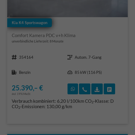
Kia K4 Sportswagon
Comfort Kamera PDC v+h Klima
unverbindliche Lieferzeit:
8 Monate
Fahrzeugnr.
Getriebe
354164
Autom. 7-Gang
Kraftstoff
Leistung
Benzin
85 kW (116 PS)
25.390,– €
Rückruf vereinbaren
Wir rufen Sie an
Fahrzeugexposé
Fahrzeug 
incl. 19% MwSt.
Verbrauch kombiniert:
6,20 l/100km
CO
-Klasse:
D
2
CO
-Emissionen:
130,00 g/km
2