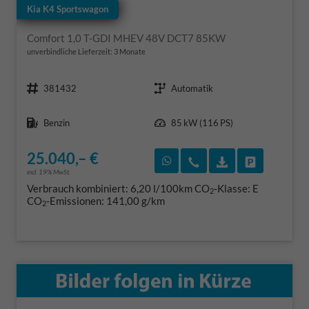
Kia K4 Sportswagon
Comfort 1,0 T-GDI MHEV 48V DCT7 85KW
unverbindliche Lieferzeit:
3 Monate
Fahrzeugnr.
Getriebe
381432
Automatik
Kraftstoff
Leistung
Benzin
85 kW (116 PS)
25.040,– €
Rückruf vereinbaren
Wir rufen Sie an
Fahrzeugexposé
Fahrzeug 
incl. 19% MwSt.
Verbrauch kombiniert:
6,20 l/100km
CO
-Klasse:
E
2
CO
-Emissionen:
141,00 g/km
2