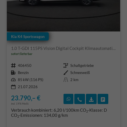
Kia K4 Sportswagon
1.0 T-GDI 115PS Vision Digital Cockpit Klimaautomatik Sitzheizung Navi ACC PDC v+h Rückf.Kamera DAB Bluetooth Touchscreen Apple CarPlay Android Auto 16"LM
sofort lieferbar
Fahrzeugnr.
Getriebe
406450
Schaltgetriebe
Kraftstoff
Außenfarbe
Benzin
Schneeweiß
Leistung
Kilometerstand
85 kW (116 PS)
2 km
21.07.2026
23.790,– €
Rückruf vereinbaren
Wir rufen Sie an
Fahrzeugexposé
Fahrzeug 
incl. 19% MwSt.
Verbrauch kombiniert:
6,20 l/100km
CO
-Klasse:
D
2
CO
-Emissionen:
134,00 g/km
2