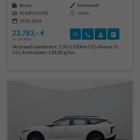
Kraftstoff
Außenfarbe
Benzin
Schneeweiß
Leistung
Kilometerstand
85 kW (116 PS)
10 km
29.05.2026
23.783,– €
Rückruf vereinbaren
Wir rufen Sie an
Fahrzeugexposé
Fahrzeug 
incl. 19% MwSt.
Verbrauch kombiniert:
5,90 l/100km
CO
-Klasse:
D
2
CO
-Emissionen:
134,00 g/km
2