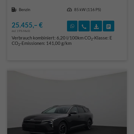
Kraftstoff
Leistung
Benzin
85 kW (116 PS)
25.455,– €
Rückruf vereinbaren
Wir rufen Sie an
Fahrzeugexposé
Fahrzeug 
incl. 19% MwSt.
Verbrauch kombiniert:
6,20 l/100km
CO
-Klasse:
E
2
CO
-Emissionen:
141,00 g/km
2