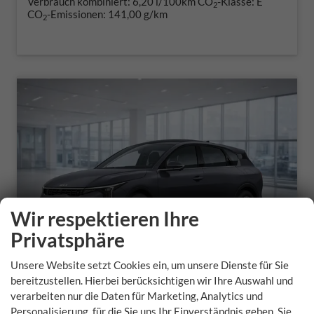
Verbrauch kombiniert:
6,20 l/100km
CO
-Klasse:
E
2
CO
-Emissionen:
141,00 g/km
2
Wir respektieren Ihre
Privatsphäre
Unsere Website setzt Cookies ein, um unsere Dienste für Sie
bereitzustellen. Hierbei berücksichtigen wir Ihre Auswahl und
verarbeiten nur die Daten für Marketing, Analytics und
Kia K4 Sportswagon
Personalisierung, für die Sie uns Ihr Einverständnis geben. Sie