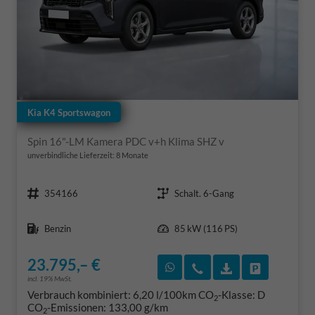
Kia K4 Sportswagon
Spin 16"-LM Kamera PDC v+h Klima SHZ v
unverbindliche Lieferzeit:
8 Monate
Fahrzeugnr.
Getriebe
354166
Schalt. 6-Gang
Kraftstoff
Leistung
Benzin
85 kW (116 PS)
23.795,– €
Rückruf vereinbaren
Wir rufen Sie an
Fahrzeugexposé
Fahrzeug 
incl. 19% MwSt.
Verbrauch kombiniert:
6,20 l/100km
CO
-Klasse:
D
2
CO
-Emissionen:
133,00 g/km
2