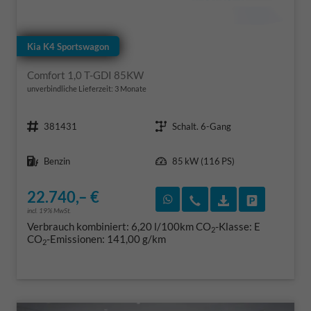
Kia K4 Sportswagon
Comfort 1,0 T-GDI 85KW
unverbindliche Lieferzeit:
3 Monate
Fahrzeugnr.
Getriebe
381431
Schalt. 6-Gang
Kraftstoff
Leistung
Benzin
85 kW (116 PS)
22.740,– €
Rückruf vereinbaren
Wir rufen Sie an
Fahrzeugexposé
Fahrzeug 
incl. 19% MwSt.
Verbrauch kombiniert:
6,20 l/100km
CO
-Klasse:
E
2
CO
-Emissionen:
141,00 g/km
2