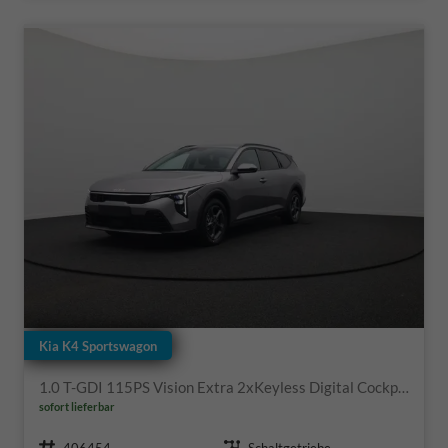
Kia K4 Sportswagon
1.0 T-GDI 115PS Vision Extra 2xKeyless Digital Cockpit Klimaautomatik Sitzheizung Navi ACC PDC v+h Rückf.Kamera DAB Bluetooth Touchscreen Apple CarPlay Android Auto abged.Scheiben 16"LM
sofort lieferbar
Fahrzeugnr.
Getriebe