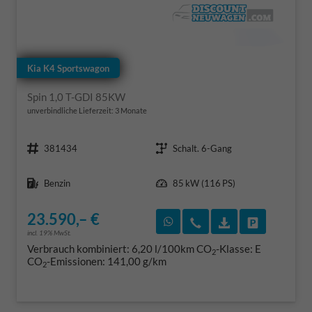
Kia K4 Sportswagon
Spin 1,0 T-GDI 85KW
unverbindliche Lieferzeit:
3 Monate
Fahrzeugnr.
Getriebe
381434
Schalt. 6-Gang
Kraftstoff
Leistung
Benzin
85 kW (116 PS)
23.590,– €
Rückruf vereinbaren
Wir rufen Sie an
Fahrzeugexposé
Fahrzeug 
incl. 19% MwSt.
Verbrauch kombiniert:
6,20 l/100km
CO
-Klasse:
E
2
CO
-Emissionen:
141,00 g/km
2