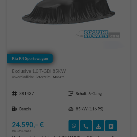
Kia K4 Sportswagon
Exclusive 1,0 T-GDI 85KW
unverbindliche Lieferzeit:
3 Monate
Fahrzeugnr.
Getriebe
381437
Schalt. 6-Gang
Kraftstoff
Leistung
Benzin
85 kW (116 PS)
24.590,– €
Rückruf vereinbaren
Wir rufen Sie an
Fahrzeugexposé
Fahrzeug 
incl. 19% MwSt.