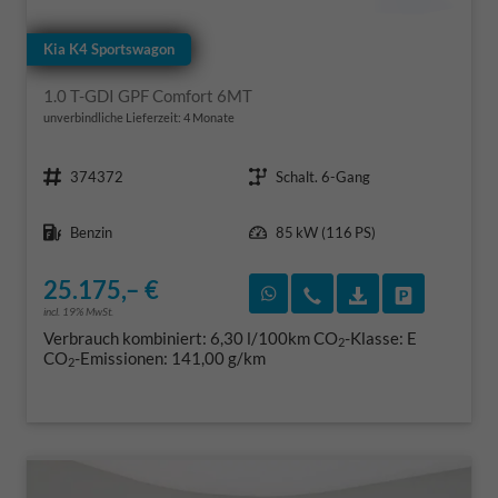
Kia K4 Sportswagon
1.0 T-GDI GPF Comfort 6MT
unverbindliche Lieferzeit:
4 Monate
Fahrzeugnr.
Getriebe
374372
Schalt. 6-Gang
Kraftstoff
Leistung
Benzin
85 kW (116 PS)
25.175,– €
Rückruf vereinbaren
Wir rufen Sie an
Fahrzeugexposé
Fahrzeug 
incl. 19% MwSt.
Verbrauch kombiniert:
6,30 l/100km
CO
-Klasse:
E
2
CO
-Emissionen:
141,00 g/km
2