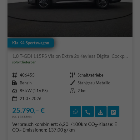
Kia K4 Sportswagon
1.0 T-GDI 115PS Vision Extra 2xKeyless Digital Cockpit Klimaautomatik Sitzheizung Navi ACC PDC v+h Rückf.Kamera DAB Bluetooth Touchscreen Apple CarPlay Android Auto abged.Scheiben 16"LM
sofort lieferbar
Fahrzeugnr.
Getriebe
406455
Schaltgetriebe
Kraftstoff
Außenfarbe
Benzin
Stahlgrau Metallic
Leistung
Kilometerstand
85 kW (116 PS)
2 km
21.07.2026
25.790,– €
Rückruf vereinbaren
Wir rufen Sie an
Fahrzeugexposé
Fahrzeug 
incl. 19% MwSt.
Verbrauch kombiniert:
6,20 l/100km
CO
-Klasse:
E
2
CO
-Emissionen:
137,00 g/km
2