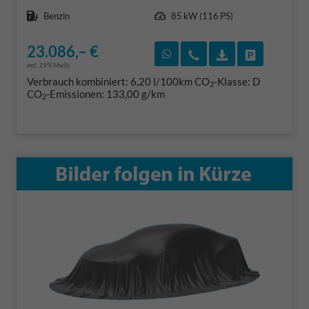
Kraftstoff
Leistung
Benzin
85 kW (116 PS)
23.086,– €
Rückruf vereinbaren
Wir rufen Sie an
Fahrzeugexposé
Fahrzeug 
incl. 19% MwSt.
Verbrauch kombiniert:
6,20 l/100km
CO
-Klasse:
D
2
CO
-Emissionen:
133,00 g/km
2