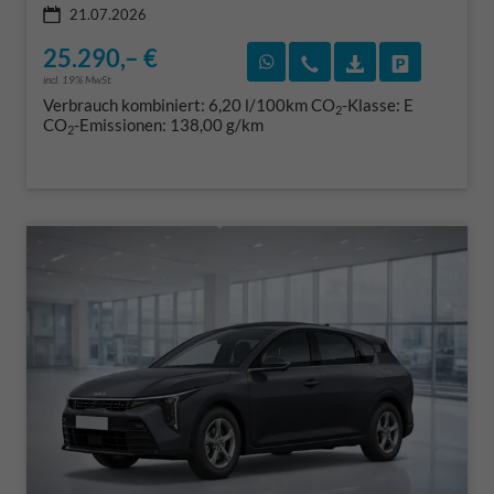
21.07.2026
25.290,– €
Rückruf vereinbaren
Wir rufen Sie an
Fahrzeugexposé
Fahrzeug 
incl. 19% MwSt.
Verbrauch kombiniert:
6,20 l/100km
CO
-Klasse:
E
2
CO
-Emissionen:
138,00 g/km
2