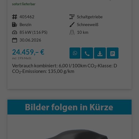
sofort lieferbar
Fahrzeugnr.
Getriebe
405462
Schaltgetriebe
Kraftstoff
Außenfarbe
Benzin
Schneeweiß
Leistung
Kilometerstand
85 kW (116 PS)
10 km
30.06.2026
24.459,– €
Rückruf vereinbaren
Wir rufen Sie an
Fahrzeugexposé
Fahrzeug 
incl. 19% MwSt.
Verbrauch kombiniert:
6,00 l/100km
CO
-Klasse:
D
2
CO
-Emissionen:
135,00 g/km
2