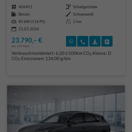
Fahrzeugnr.
Getriebe
406451
Schaltgetriebe
Kraftstoff
Außenfarbe
Benzin
Schneeweiß
Leistung
Kilometerstand
85 kW (116 PS)
2 km
21.07.2026
23.790,– €
Rückruf vereinbaren
Wir rufen Sie an
Fahrzeugexposé
Fahrzeug 
incl. 19% MwSt.
Verbrauch kombiniert:
6,20 l/100km
CO
-Klasse:
D
2
CO
-Emissionen:
134,00 g/km
2