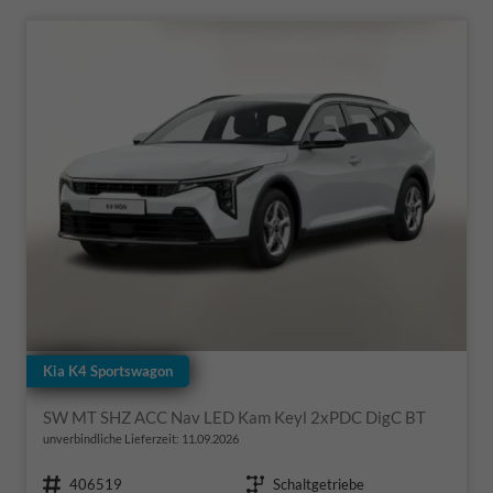
Kia K4 Sportswagon
SW MT SHZ ACC Nav LED Kam Keyl 2xPDC DigC BT
unverbindliche Lieferzeit:
11.09.2026
Fahrzeugnr.
Getriebe
406519
Schaltgetriebe