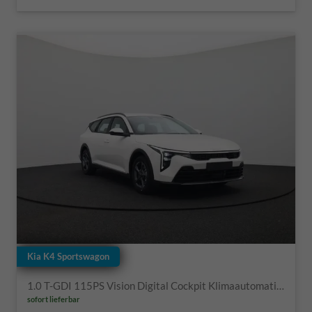
Kia K4 Sportswagon
1.0 T-GDI 115PS Vision Digital Cockpit Klimaautomatik Sitzheizung Navi ACC PDC v+h Rückf.Kamera DAB Bluetooth Touchscreen Apple CarPlay Android Auto 16"LM
sofort lieferbar