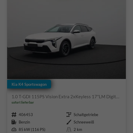
Kia K4 Sportswagon
1.0 T-GDI 115PS Vision Extra 2xKeyless 17"LM Digital Cockpit Klimaautomatik Sitzheizung Navi ACC PDC v+h Rückf.Kamera DAB Bluetooth Touchscreen Apple CarPlay Android Auto abged.Scheiben
sofort lieferbar
Fahrzeugnr.
Getriebe
406453
Schaltgetriebe
Kraftstoff
Außenfarbe
Benzin
Schneeweiß
Leistung
Kilometerstand
85 kW (116 PS)
2 km