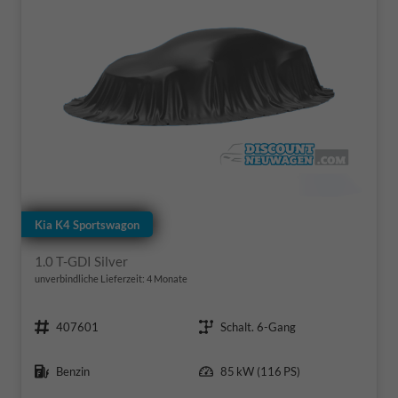
Kia K4 Sportswagon
1.0 T-GDI Silver
unverbindliche Lieferzeit:
4 Monate
Fahrzeugnr.
Getriebe
407601
Schalt. 6-Gang
Kraftstoff
Leistung
Benzin
85 kW (116 PS)