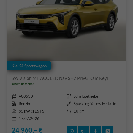
Kia K4 Sportswagon
SW Vision MT ACC LED Nav SHZ PrivG Kam Keyl
sofort lieferbar
Fahrzeugnr.
Getriebe
408530
Schaltgetriebe
Kraftstoff
Außenfarbe
Benzin
Sparkling Yellow Metallic
Leistung
Kilometerstand
85 kW (116 PS)
10 km
17.07.2026
24.960,– €
Rückruf vereinbaren
Wir rufen Sie an
Fahrzeugexposé
Fahrzeug 