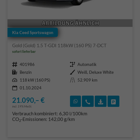
Kia Ceed Sportswagon
Gold (Gold) 1.5 T-GDI 118kW (160 PS) 7-DCT
sofort lieferbar
Fahrzeugnr.
Getriebe
401986
Automatik
Kraftstoff
Außenfarbe
Benzin
Weiß, Deluxe White
Leistung
Kilometerstand
118 kW (160 PS)
52.909 km
01.10.2024
21.090,– €
Rückruf vereinbaren
Wir rufen Sie an
Fahrzeugexposé
Fahrzeug 
incl. 19% MwSt.
Verbrauch kombiniert:
6,30 l/100km
CO
-Emissionen:
142,00 g/km
2