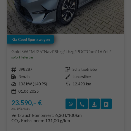
Kia Ceed Sportswagon
Gold SW *MJ25*Navi*Shzg*Lhzg*PDC*Cam*16Zoll*
sofort lieferbar
Fahrzeugnr.
Getriebe
398287
Schaltgetriebe
Kraftstoff
Außenfarbe
Benzin
Lunarsilber
Leistung
Kilometerstand
103 kW (140 PS)
12.490 km
01.06.2025
23.590,– €
Rückruf vereinbaren
Wir rufen Sie an
Fahrzeugexposé
Fahrzeug 
incl. 19% MwSt.
Verbrauch kombiniert:
6,30 l/100km
CO
-Emissionen:
131,00 g/km
2