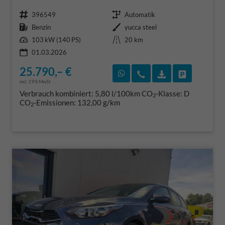
Fahrzeugnr.
Getriebe
396549
Automatik
Kraftstoff
Außenfarbe
Benzin
yucca steel
Leistung
Kilometerstand
103 kW (140 PS)
20 km
01.03.2026
25.790,– €
Rückruf vereinbaren
Wir rufen Sie an
Fahrzeugexposé
Fahrzeug 
incl. 19% MwSt.
Verbrauch kombiniert:
5,80 l/100km
CO
-Klasse:
D
2
CO
-Emissionen:
132,00 g/km
2