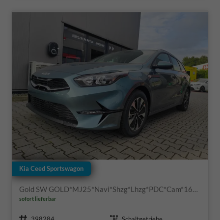
Kia Ceed Sportswagon
Gold SW GOLD*MJ25*Navi*Shzg*Lhzg*PDC*Cam*16Zoll*
sofort lieferbar
Fahrzeugnr.
Getriebe
398284
Schaltgetriebe