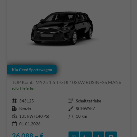
Kia Ceed Sportswagon
TOP Kombi MY25 1.5 T-GDI 103kW BUSINESS MAN6
sofort lieferbar
Fahrzeugnr.
Getriebe
343125
Schaltgetriebe
Kraftstoff
Außenfarbe
Benzin
SCHWARZ
Leistung
Kilometerstand
103 kW (140 PS)
10 km
01.01.2026
26.088,– €
Rückruf vereinbaren
Wir rufen Sie an
Fahrzeugexposé
Fahrzeug 