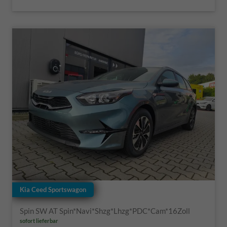
Kia Ceed Sportswagon
Spin SW AT Spin*Navi*Shzg*Lhzg*PDC*Cam*16Zoll
sofort lieferbar