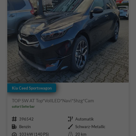
Kia Ceed Sportswagon
TOP SW AT Top*VollLED*Navi*Shzg*Cam
sofort lieferbar
Fahrzeugnr.
Getriebe
396542
Automatik
Kraftstoff
Außenfarbe
Benzin
Schwarz-Metallic
Leistung
Kilometerstand
103 kW (140 PS)
20 km