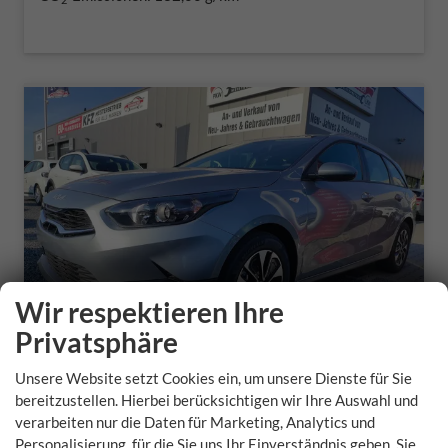
Wir respektieren Ihre
Privatsphäre
Unsere Website setzt Cookies ein, um unsere Dienste für Sie
bereitzustellen. Hierbei berücksichtigen wir Ihre Auswahl und
Kia Ceed Sportswagon
verarbeiten nur die Daten für Marketing, Analytics und
Personalisierung, für die Sie uns Ihr Einverständnis geben. Sie
Spin SW AT Spin*Navi*Shzg*Lhzg*PDC*Cam*16Zoll