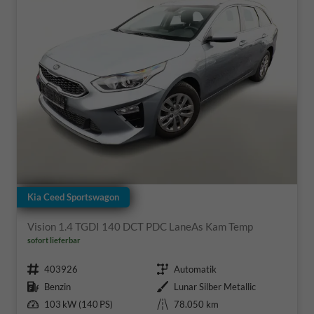
Kia Ceed Sportswagon
Vision 1.4 TGDI 140 DCT PDC LaneAs Kam Temp
sofort lieferbar
Fahrzeugnr.
Getriebe
403926
Automatik
Kraftstoff
Außenfarbe
Benzin
Lunar Silber Metallic
Leistung
Kilometerstand
103 kW (140 PS)
78.050 km