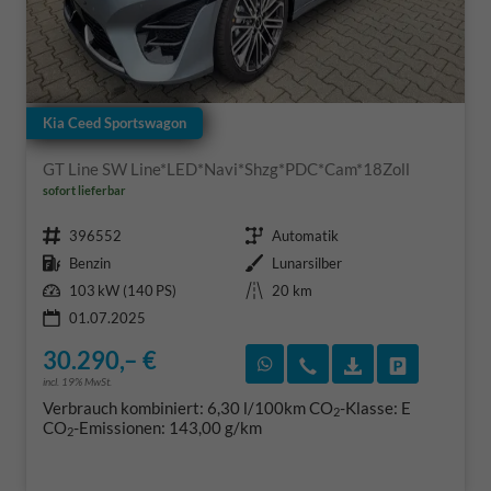
Kia Ceed Sportswagon
GT Line SW Line*LED*Navi*Shzg*PDC*Cam*18Zoll
sofort lieferbar
Fahrzeugnr.
Getriebe
396552
Automatik
Kraftstoff
Außenfarbe
Benzin
Lunarsilber
Leistung
Kilometerstand
103 kW (140 PS)
20 km
01.07.2025
30.290,– €
Rückruf vereinbaren
Wir rufen Sie an
Fahrzeugexposé
Fahrzeug 
incl. 19% MwSt.
Verbrauch kombiniert:
6,30 l/100km
CO
-Klasse:
E
2
CO
-Emissionen:
143,00 g/km
2