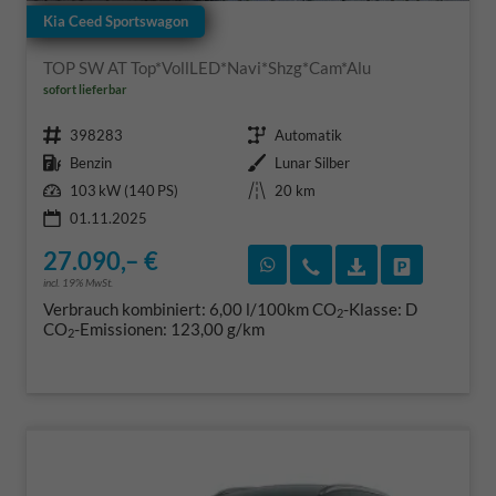
Kia Ceed Sportswagon
TOP SW AT Top*VollLED*Navi*Shzg*Cam*Alu
sofort lieferbar
Fahrzeugnr.
Getriebe
398283
Automatik
Kraftstoff
Außenfarbe
Benzin
Lunar Silber
Leistung
Kilometerstand
103 kW (140 PS)
20 km
01.11.2025
27.090,– €
Rückruf vereinbaren
Wir rufen Sie an
Fahrzeugexposé
Fahrzeug 
incl. 19% MwSt.
Verbrauch kombiniert:
6,00 l/100km
CO
-Klasse:
D
2
CO
-Emissionen:
123,00 g/km
2