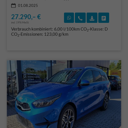
01.08.2025
27.290,– €
Rückruf vereinbaren
Wir rufen Sie an
Fahrzeugexposé
Fahrzeug 
incl. 19% MwSt.
Verbrauch kombiniert:
6,00 l/100km
CO
-Klasse:
D
2
CO
-Emissionen:
123,00 g/km
2