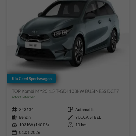
Kia Ceed Sportswagon
TOP Kombi MY25 1.5 T-GDI 103kW BUSINESS DCT7
sofort lieferbar
Fahrzeugnr.
Getriebe
343134
Automatik
Kraftstoff
Außenfarbe
Benzin
YUCCA STEEL
Leistung
Kilometerstand
103 kW (140 PS)
10 km
01.01.2026