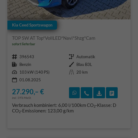
Kia Ceed Sportswagon
TOP SW AT Top*VollLED*Navi*Shzg*Cam
sofort lieferbar
Fahrzeugnr.
Getriebe
396543
Automatik
Kraftstoff
Außenfarbe
Benzin
Blau B3L
Leistung
Kilometerstand
103 kW (140 PS)
20 km
01.08.2025
27.290,– €
Rückruf vereinbaren
Wir rufen Sie an
Fahrzeugexposé
Fahrzeug 
incl. 19% MwSt.
Verbrauch kombiniert:
6,00 l/100km
CO
-Klasse:
D
2
CO
-Emissionen:
123,00 g/km
2