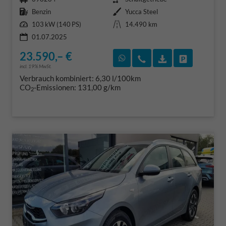
Kraftstoff
Außenfarbe
Benzin
Yucca Steel
Leistung
Kilometerstand
103 kW (140 PS)
14.490 km
01.07.2025
23.590,– €
Rückruf vereinbaren
Wir rufen Sie an
Fahrzeugexposé
Fahrzeug 
incl. 19% MwSt.
Verbrauch kombiniert:
6,30 l/100km
CO
-Emissionen:
131,00 g/km
2