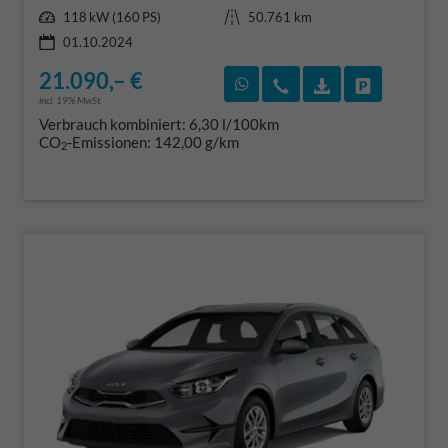
Leistung
Kilometerstand
118 kW (160 PS)
50.761 km
01.10.2024
21.090,– €
Rückruf vereinbaren
Wir rufen Sie an
Fahrzeugexposé
Fahrzeug 
incl. 19% MwSt.
Verbrauch kombiniert:
6,30 l/100km
CO
-Emissionen:
142,00 g/km
2