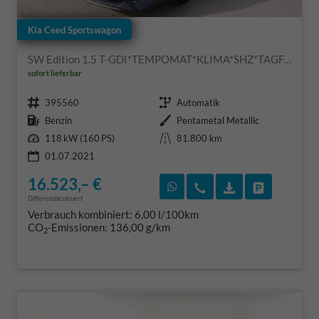
Kia Ceed Sportswagon
SW Edition 1.5 T-GDI*TEMPOMAT*KLIMA*SHZ*TAGFAHRLICHT-LED*16-ZOLL
sofort lieferbar
Fahrzeugnr.
Getriebe
395560
Automatik
Kraftstoff
Außenfarbe
Benzin
Pentametal Metallic
Leistung
Kilometerstand
118 kW (160 PS)
81.800 km
01.07.2021
16.523,– €
Rückruf vereinbaren
Wir rufen Sie an
Fahrzeugexposé
Fahrzeug 
Differenzbesteuert
Verbrauch kombiniert:
6,00 l/100km
CO
-Emissionen:
136,00 g/km
2