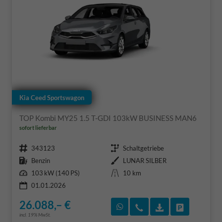
Kia Ceed Sportswagon
TOP Kombi MY25 1.5 T-GDI 103kW BUSINESS MAN6
sofort lieferbar
Fahrzeugnr.
Getriebe
343123
Schaltgetriebe
Kraftstoff
Außenfarbe
Benzin
LUNAR SILBER
Leistung
Kilometerstand
103 kW (140 PS)
10 km
01.01.2026
26.088,– €
Rückruf vereinbaren
Wir rufen Sie an
Fahrzeugexposé
Fahrzeug 
incl. 19% MwSt.