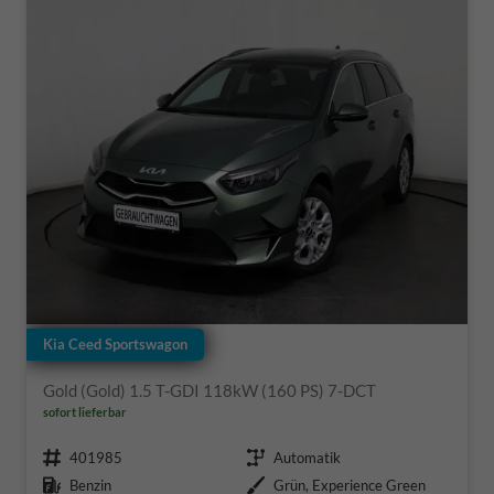
Kia Ceed Sportswagon
Gold (Gold) 1.5 T-GDI 118kW (160 PS) 7-DCT
sofort lieferbar
Fahrzeugnr.
Getriebe
401985
Automatik
Kraftstoff
Außenfarbe
Benzin
Grün, Experience Green