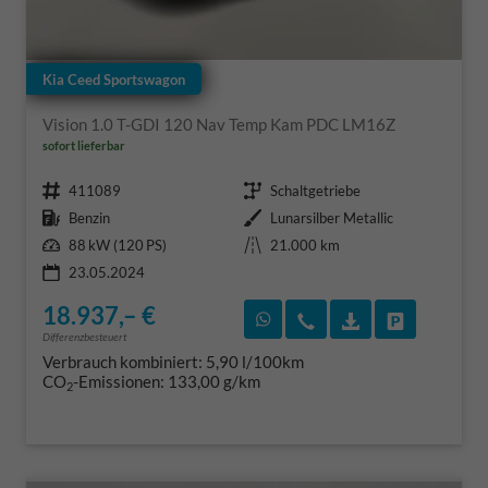
Kia Ceed Sportswagon
Vision 1.0 T-GDI 120 Nav Temp Kam PDC LM16Z
sofort lieferbar
Fahrzeugnr.
Getriebe
411089
Schaltgetriebe
Kraftstoff
Außenfarbe
Benzin
Lunarsilber Metallic
Leistung
Kilometerstand
88 kW (120 PS)
21.000 km
23.05.2024
18.937,– €
Rückruf vereinbaren
Wir rufen Sie an
Fahrzeugexposé
Fahrzeug 
Differenzbesteuert
Verbrauch kombiniert:
5,90 l/100km
CO
-Emissionen:
133,00 g/km
2