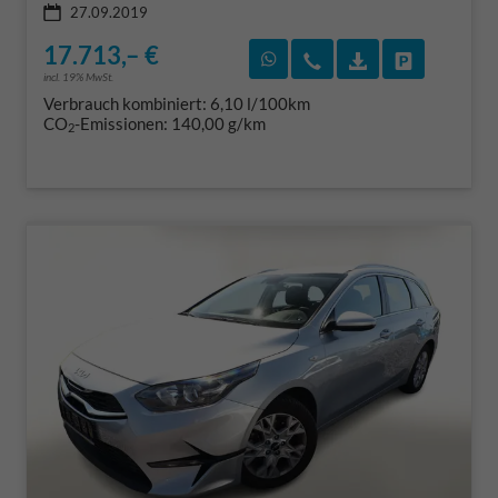
27.09.2019
17.713,– €
Rückruf vereinbaren
Wir rufen Sie an
Fahrzeugexposé
Fahrzeug 
incl. 19% MwSt.
Verbrauch kombiniert:
6,10 l/100km
CO
-Emissionen:
140,00 g/km
2