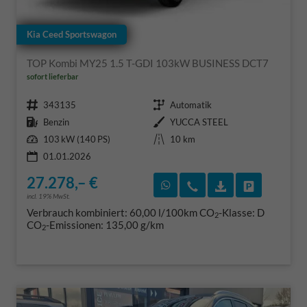
Kia Ceed Sportswagon
TOP Kombi MY25 1.5 T-GDI 103kW BUSINESS DCT7
sofort lieferbar
Fahrzeugnr.
Getriebe
343135
Automatik
Kraftstoff
Außenfarbe
Benzin
YUCCA STEEL
Leistung
Kilometerstand
103 kW (140 PS)
10 km
01.01.2026
27.278,– €
Rückruf vereinbaren
Wir rufen Sie an
Fahrzeugexposé
Fahrzeug 
incl. 19% MwSt.
Verbrauch kombiniert:
60,00 l/100km
CO
-Klasse:
D
2
CO
-Emissionen:
135,00 g/km
2