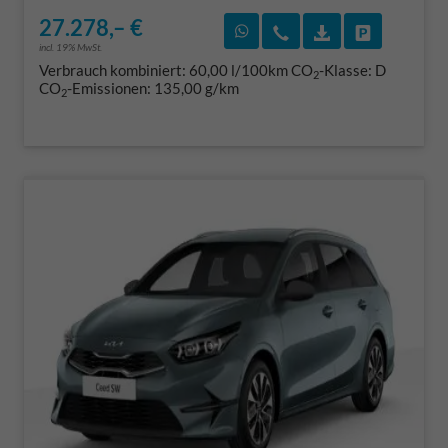
27.278,– €
Rückruf vereinbaren
Wir rufen Sie an
Fahrzeugexposé
Fahrzeug 
incl. 19% MwSt.
Verbrauch kombiniert:
60,00 l/100km
CO
-Klasse:
D
2
CO
-Emissionen:
135,00 g/km
2