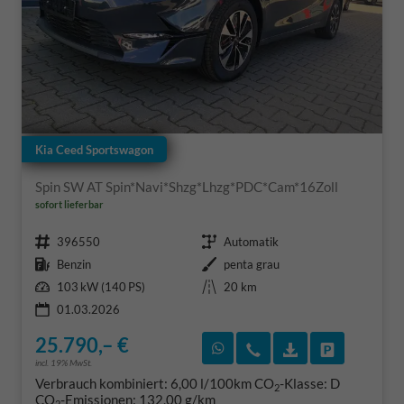
Kia Ceed Sportswagon
Spin SW AT Spin*Navi*Shzg*Lhzg*PDC*Cam*16Zoll
sofort lieferbar
Fahrzeugnr.
Getriebe
396550
Automatik
Kraftstoff
Außenfarbe
Benzin
penta grau
Leistung
Kilometerstand
103 kW (140 PS)
20 km
01.03.2026
25.790,– €
Rückruf vereinbaren
Wir rufen Sie an
Fahrzeugexposé
Fahrzeug 
incl. 19% MwSt.
Verbrauch kombiniert:
6,00 l/100km
CO
-Klasse:
D
2
CO
-Emissionen:
132,00 g/km
2