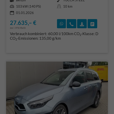
Benzin
YUCCA STEEL
Leistung
Kilometerstand
103 kW (140 PS)
10 km
01.01.2026
27.635,– €
Rückruf vereinbaren
Wir rufen Sie an
Fahrzeugexposé
Fahrzeug 
incl. 19% MwSt.
Verbrauch kombiniert:
60,00 l/100km
CO
-Klasse:
D
2
CO
-Emissionen:
135,00 g/km
2