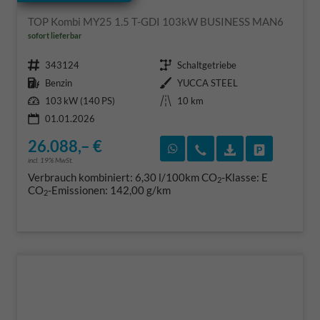
TOP Kombi MY25 1.5 T-GDI 103kW BUSINESS MAN6
sofort lieferbar
Fahrzeugnr.
Getriebe
343124
Schaltgetriebe
Kraftstoff
Außenfarbe
Benzin
YUCCA STEEL
Leistung
Kilometerstand
103 kW (140 PS)
10 km
01.01.2026
26.088,– €
Rückruf vereinbaren
Wir rufen Sie an
Fahrzeugexposé
Fahrzeug 
incl. 19% MwSt.
Verbrauch kombiniert:
6,30 l/100km
CO
-Klasse:
E
2
CO
-Emissionen:
142,00 g/km
2