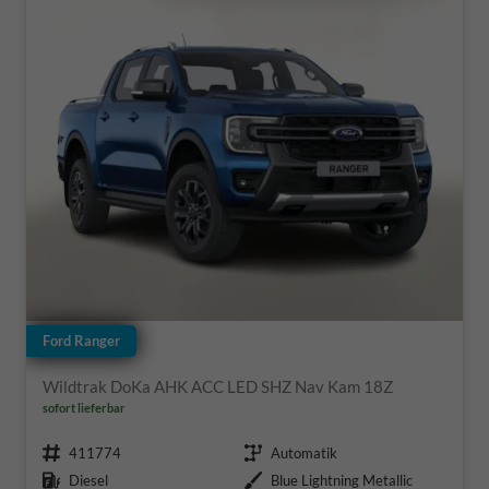
Ford Ranger
Wildtrak DoKa AHK ACC LED SHZ Nav Kam 18Z
sofort lieferbar
Fahrzeugnr.
Getriebe
411774
Automatik
Kraftstoff
Außenfarbe
Diesel
Blue Lightning Metallic