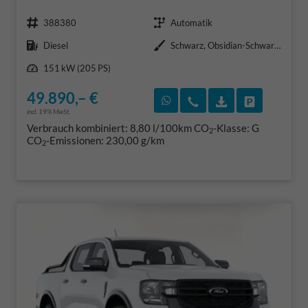
Fahrzeugnr.
Getriebe
388380
Automatik
Kraftstoff
Außenfarbe
Diesel
Schwarz, Obsidian-Schwarz Metallic (000ZH0)
Leistung
151 kW (205 PS)
49.890,– €
Rückruf vereinbaren
Wir rufen Sie an
Fahrzeugexposé
Fahrzeug 
incl. 19% MwSt.
Verbrauch kombiniert:
8,80 l/100km
CO
-Klasse:
G
2
CO
-Emissionen:
230,00 g/km
2