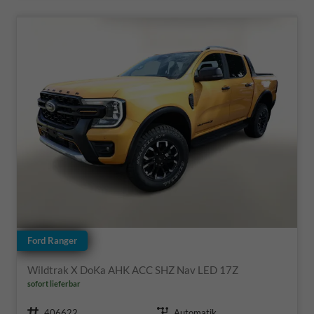
Ford Ranger
Wildtrak X DoKa AHK ACC SHZ Nav LED 17Z
sofort lieferbar
Fahrzeugnr.
Getriebe
406622
Automatik