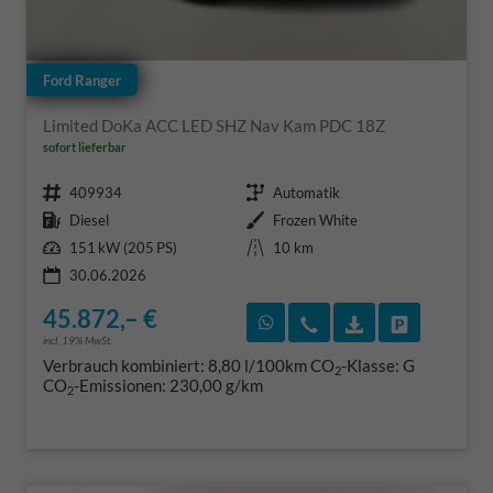
Ford Ranger
Limited DoKa ACC LED SHZ Nav Kam PDC 18Z
sofort lieferbar
Fahrzeugnr.
Getriebe
409934
Automatik
Kraftstoff
Außenfarbe
Diesel
Frozen White
Leistung
Kilometerstand
151 kW (205 PS)
10 km
30.06.2026
45.872,– €
Rückruf vereinbaren
Wir rufen Sie an
Fahrzeugexposé
Fahrzeug 
incl. 19% MwSt.
Verbrauch kombiniert:
8,80 l/100km
CO
-Klasse:
G
2
CO
-Emissionen:
230,00 g/km
2