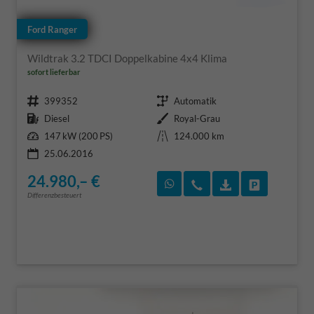
Ford Ranger
Wildtrak 3.2 TDCI Doppelkabine 4x4 Klima
sofort lieferbar
Fahrzeugnr.
Getriebe
399352
Automatik
Kraftstoff
Außenfarbe
Diesel
Royal-Grau
Leistung
Kilometerstand
147 kW (200 PS)
124.000 km
25.06.2016
24.980,– €
Rückruf vereinbaren
Wir rufen Sie an
Fahrzeugexposé
Fahrzeug 
Differenzbesteuert