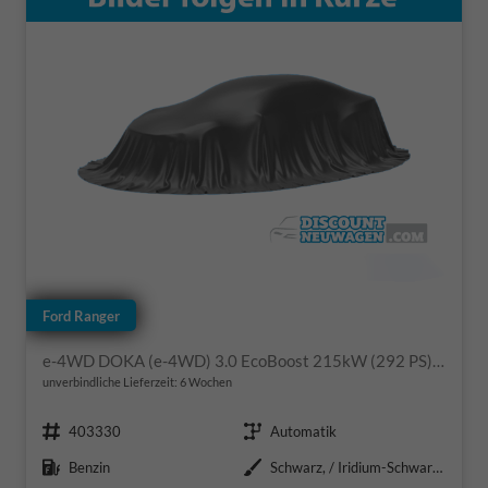
Ford Ranger
e-4WD DOKA (e-4WD) 3.0 EcoBoost 215kW (292 PS) 4WD 1-Gang-DSG
unverbindliche Lieferzeit:
6 Wochen
Fahrzeugnr.
Getriebe
403330
Automatik
Kraftstoff
Außenfarbe
Benzin
Schwarz, / Iridium-Schwarz Metallic (000ZH0)