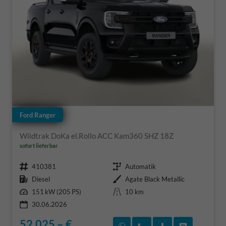
Ford Ranger
Wildtrak DoKa el.Rollo ACC Kam360 SHZ 18Z
sofort lieferbar
Fahrzeugnr.
Getriebe
410381
Automatik
Kraftstoff
Außenfarbe
Diesel
Agate Black Metallic
Leistung
Kilometerstand
151 kW (205 PS)
10 km
30.06.2026
52.025,– €
Rückruf vereinbaren
Wir rufen Sie an
Fahrzeugexposé
Fahrzeug 