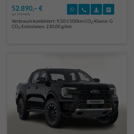
52.890,– €
Rückruf vereinbaren
Wir rufen Sie an
Fahrzeugexposé
Fahrzeug 
incl. 19% MwSt.
Verbrauch kombiniert:
9,50 l/100km
CO
-Klasse:
G
2
CO
-Emissionen:
230,00 g/km
2