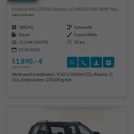
EcoBlue WILDTRAK Double 2.0 WILDTRAK*AHK*NAVI*LED*PDC*KAMERA*TEMPOMAT*SHZ*KLIMA
sofort lieferbar
Fahrzeugnr.
Getriebe
388242
Automatik
Kraftstoff
Außenfarbe
Diesel
Frozen White
Leistung
Kilometerstand
151 kW (205 PS)
20 km
01.04.2026
51.890,– €
Rückruf vereinbaren
Wir rufen Sie an
Fahrzeugexposé
Fahrzeug 
incl. 19% MwSt.
Verbrauch kombiniert:
9,50 l/100km
CO
-Klasse:
G
2
CO
-Emissionen:
230,00 g/km
2