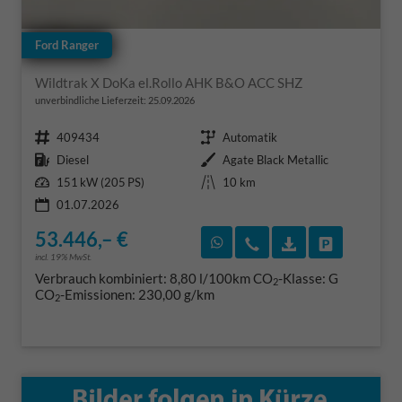
Ford Ranger
Wildtrak X DoKa el.Rollo AHK B&O ACC SHZ
unverbindliche Lieferzeit:
25.09.2026
Fahrzeugnr.
Getriebe
409434
Automatik
Kraftstoff
Außenfarbe
Diesel
Agate Black Metallic
Leistung
Kilometerstand
151 kW (205 PS)
10 km
01.07.2026
53.446,– €
Rückruf vereinbaren
Wir rufen Sie an
Fahrzeugexposé
Fahrzeug 
incl. 19% MwSt.
Verbrauch kombiniert:
8,80 l/100km
CO
-Klasse:
G
2
CO
-Emissionen:
230,00 g/km
2