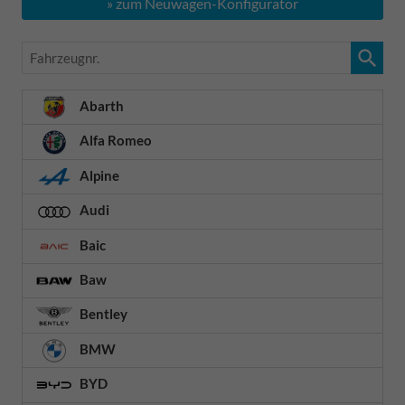
» zum Neuwagen-Konfigurator
Fahrzeugnr.
Abarth
Alfa Romeo
Alpine
Audi
Baic
Baw
Bentley
BMW
BYD