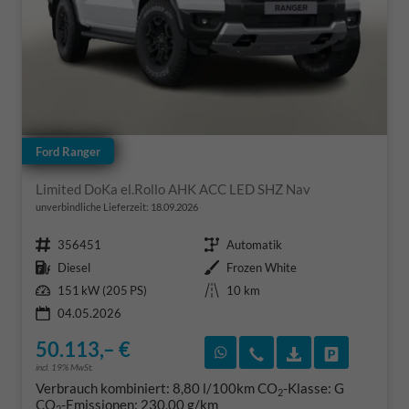
Ford Ranger
Limited DoKa el.Rollo AHK ACC LED SHZ Nav
unverbindliche Lieferzeit:
18.09.2026
Fahrzeugnr.
Getriebe
356451
Automatik
Kraftstoff
Außenfarbe
Diesel
Frozen White
Leistung
Kilometerstand
151 kW (205 PS)
10 km
04.05.2026
50.113,– €
Rückruf vereinbaren
Wir rufen Sie an
Fahrzeugexposé
Fahrzeug 
incl. 19% MwSt.
Verbrauch kombiniert:
8,80 l/100km
CO
-Klasse:
G
2
CO
-Emissionen:
230,00 g/km
2