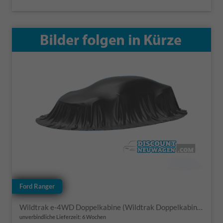
Ford Ranger
Wildtrak e-4WD Doppelkabine (Wildtrak Doppelkabine) 2.0 EcoBlue 151kW (205 PS) 10-Stufen-Automatikgetriebe
unverbindliche Lieferzeit:
6 Wochen