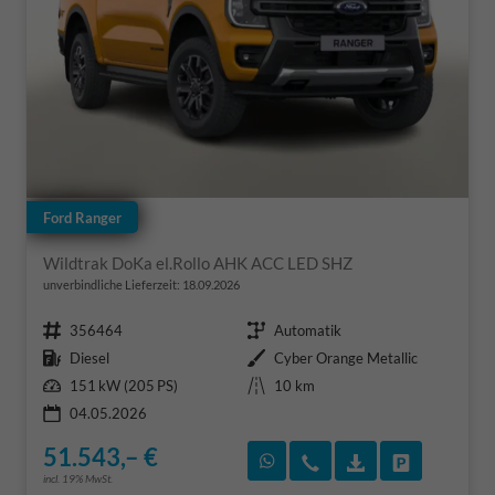
Ford Ranger
Wildtrak DoKa el.Rollo AHK ACC LED SHZ
unverbindliche Lieferzeit:
18.09.2026
Fahrzeugnr.
Getriebe
356464
Automatik
Kraftstoff
Außenfarbe
Diesel
Cyber Orange Metallic
Leistung
Kilometerstand
151 kW (205 PS)
10 km
04.05.2026
51.543,– €
Rückruf vereinbaren
Wir rufen Sie an
Fahrzeugexposé
Fahrzeug 
incl. 19% MwSt.