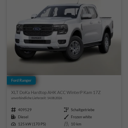
Ford Ranger
XLT DoKa Hardtop AHK ACC WinterP Kam 17Z
unverbindliche Lieferzeit:
14.08.2026
Fahrzeugnr.
Getriebe
409529
Schaltgetriebe
Kraftstoff
Außenfarbe
Diesel
Frozen white
Leistung
Kilometerstand
125 kW (170 PS)
10 km