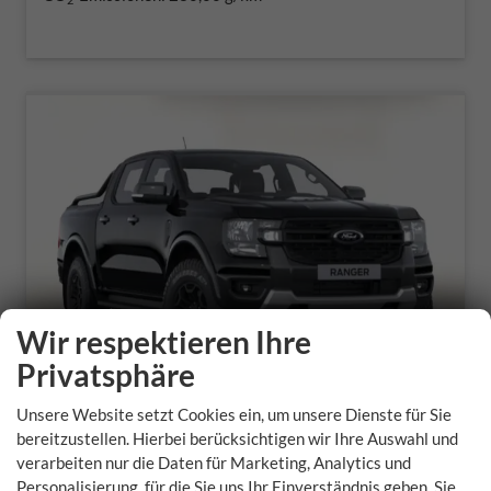
Wir respektieren Ihre
Privatsphäre
Unsere Website setzt Cookies ein, um unsere Dienste für Sie
bereitzustellen. Hierbei berücksichtigen wir Ihre Auswahl und
Ford Ranger
verarbeiten nur die Daten für Marketing, Analytics und
Personalisierung, für die Sie uns Ihr Einverständnis geben. Sie
Limited DoKa el.Rollo AHK ACC LED SHZ Nav