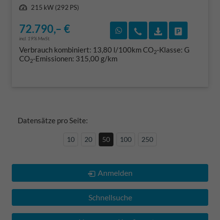
Leistung
215 kW (292 PS)
72.790,– €
Rückruf vereinbaren
Wir rufen Sie an
Fahrzeugexposé
Fahrzeug 
incl. 19% MwSt.
Verbrauch kombiniert:
13,80 l/100km
CO
-Klasse:
G
2
CO
-Emissionen:
315,00 g/km
2
Datensätze pro Seite:
10
20
50
100
250
Anmelden
Schnellsuche