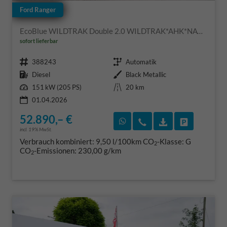
Ford Ranger
EcoBlue WILDTRAK Double 2.0 WILDTRAK*AHK*NAVI*LED*PDC*KAMERA*TEMPOMAT*SHZ*KLIMA
sofort lieferbar
Fahrzeugnr.
Getriebe
388243
Automatik
Kraftstoff
Außenfarbe
Diesel
Black Metallic
Leistung
Kilometerstand
151 kW (205 PS)
20 km
01.04.2026
52.890,– €
Rückruf vereinbaren
Wir rufen Sie an
Fahrzeugexposé
Fahrzeug 
incl. 19% MwSt.
Verbrauch kombiniert:
9,50 l/100km
CO
-Klasse:
G
2
CO
-Emissionen:
230,00 g/km
2