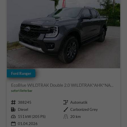
Ford Ranger
EcoBlue WILDTRAK Double 2.0 WILDTRAK*AHK*NAVI*LED*PDC*KAMERA*TEMPOMAT*SHZ*KLIMA
sofort lieferbar
Fahrzeugnr.
Getriebe
388245
Automatik
Kraftstoff
Außenfarbe
Diesel
Carbonized Grey
Leistung
Kilometerstand
151 kW (205 PS)
20 km
01.04.2026