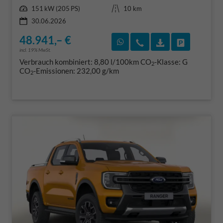
Leistung
Kilometerstand
151 kW (205 PS)
10 km
30.06.2026
48.941,– €
Rückruf vereinbaren
Wir rufen Sie an
Fahrzeugexposé
Fahrzeug 
incl. 19% MwSt.
Verbrauch kombiniert:
8,80 l/100km
CO
-Klasse:
G
2
CO
-Emissionen:
232,00 g/km
2