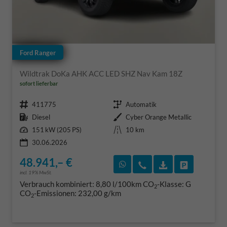
Ford Ranger
Wildtrak DoKa AHK ACC LED SHZ Nav Kam 18Z
sofort lieferbar
Fahrzeugnr.
Getriebe
411775
Automatik
Kraftstoff
Außenfarbe
Diesel
Cyber Orange Metallic
Leistung
Kilometerstand
151 kW (205 PS)
10 km
30.06.2026
48.941,– €
Rückruf vereinbaren
Wir rufen Sie an
Fahrzeugexposé
Fahrzeug 
incl. 19% MwSt.
Verbrauch kombiniert:
8,80 l/100km
CO
-Klasse:
G
2
CO
-Emissionen:
232,00 g/km
2