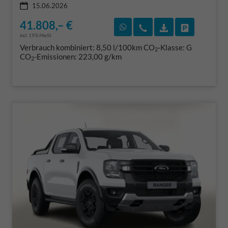
15.06.2026
41.808,– €
Rückruf vereinbaren
Wir rufen Sie an
Fahrzeugexposé
Fahrzeug 
incl. 19% MwSt.
Verbrauch kombiniert:
8,50 l/100km
CO
-Klasse:
G
2
CO
-Emissionen:
223,00 g/km
2