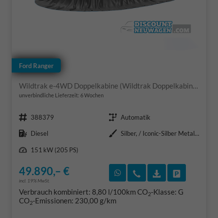
Ford Ranger
Wildtrak e-4WD Doppelkabine (Wildtrak Doppelkabine) 2.0 EcoBlue 151kW (205 PS) 10-Stufen-Automatikgetriebe
unverbindliche Lieferzeit:
6 Wochen
Fahrzeugnr.
Getriebe
388379
Automatik
Kraftstoff
Außenfarbe
Diesel
Silber, / Iconic-Silber Metallic (000ZH0)
Leistung
151 kW (205 PS)
49.890,– €
Rückruf vereinbaren
Wir rufen Sie an
Fahrzeugexposé
Fahrzeug 
incl. 19% MwSt.
Verbrauch kombiniert:
8,80 l/100km
CO
-Klasse:
G
2
CO
-Emissionen:
230,00 g/km
2