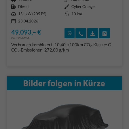
Kraftstoff
Außenfarbe
Diesel
Cyber Orange
Leistung
Kilometerstand
151 kW (205 PS)
10 km
23.04.2026
49.093,– €
Rückruf vereinbaren
Wir rufen Sie an
Fahrzeugexposé
Fahrzeug 
incl. 19% MwSt.
Verbrauch kombiniert:
10,40 l/100km
CO
-Klasse:
G
2
CO
-Emissionen:
272,00 g/km
2