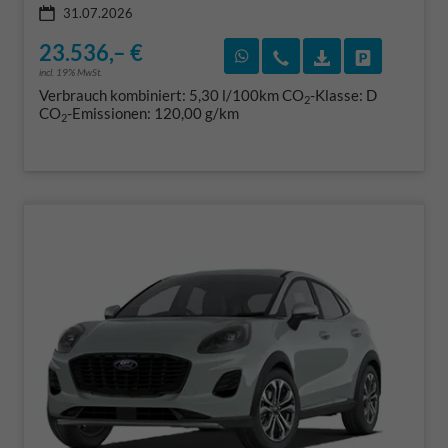
31.07.2026
23.536,– €
Rückruf vereinbaren
Wir rufen Sie an
Fahrzeugexposé
Fahrzeug 
incl. 19% MwSt.
Verbrauch kombiniert:
5,30 l/100km
CO
-Klasse:
D
2
CO
-Emissionen:
120,00 g/km
2