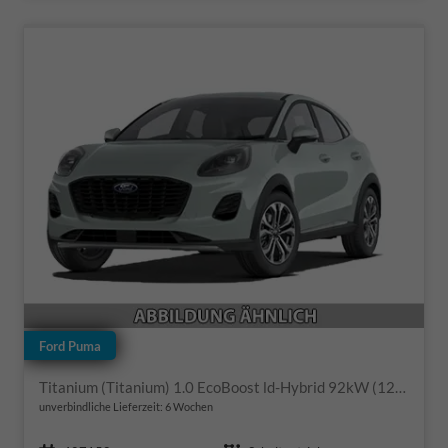
Ford Puma
Titanium (Titanium) 1.0 EcoBoost ld-Hybrid 92kW (125 PS) 7-Gang-DSG
unverbindliche Lieferzeit:
6 Wochen
Fahrzeugnr.
Getriebe