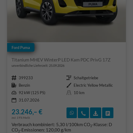
Ford Puma
Titanium MHEV WinterP LED Kam PDC PrivG 17Z
unverbindliche Lieferzeit:
25.09.2026
Fahrzeugnr.
Getriebe
399233
Schaltgetriebe
Kraftstoff
Außenfarbe
Benzin
Electric Yellow Metallic
Leistung
Kilometerstand
92 kW (125 PS)
10 km
31.07.2026
23.246,– €
Rückruf vereinbaren
Wir rufen Sie an
Fahrzeugexposé
Fahrzeug 
incl. 19% MwSt.
Verbrauch kombiniert:
5,30 l/100km
CO
-Klasse:
D
2
CO
-Emissionen:
120,00 g/km
2