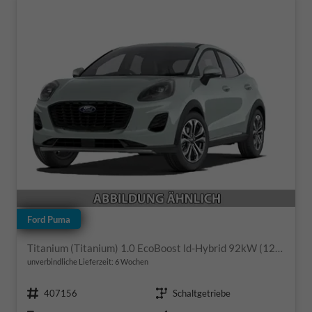
Ford Puma
Titanium (Titanium) 1.0 EcoBoost ld-Hybrid 92kW (125 PS) 7-Gang-DSG
unverbindliche Lieferzeit:
6 Wochen
Fahrzeugnr.
Getriebe
407156
Schaltgetriebe