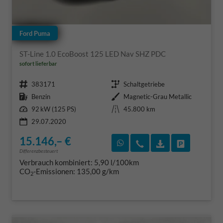
Ford Puma
ST-Line 1.0 EcoBoost 125 LED Nav SHZ PDC
sofort lieferbar
Fahrzeugnr.
Getriebe
383171
Schaltgetriebe
Kraftstoff
Außenfarbe
Benzin
Magnetic-Grau Metallic
Leistung
Kilometerstand
92 kW (125 PS)
45.800 km
29.07.2020
15.146,– €
Rückruf vereinbaren
Wir rufen Sie an
Fahrzeugexposé
Fahrzeug 
Differenzbesteuert
Verbrauch kombiniert:
5,90 l/100km
CO
-Emissionen:
135,00 g/km
2