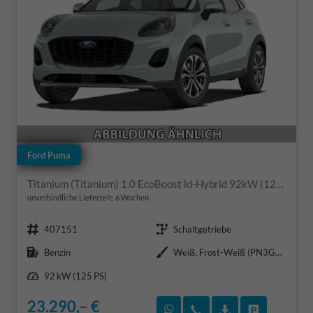
Ford Puma
Titanium (Titanium) 1.0 EcoBoost ld-Hybrid 92kW (125 PS) 7-Gang-DSG
unverbindliche Lieferzeit:
6 Wochen
Fahrzeugnr.
Getriebe
407151
Schaltgetriebe
Kraftstoff
Außenfarbe
Benzin
Weiß, Frost-Weiß (PN3GZ0)
Leistung
92 kW (125 PS)
23.290,– €
Rückruf vereinbaren
Wir rufen Sie an
Fahrzeugexposé
Fahrzeug 