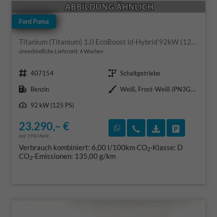
Ford Puma
Titanium (Titanium) 1.0 EcoBoost ld-Hybrid 92kW (125 PS) 7-Gang-DSG
unverbindliche Lieferzeit:
6 Wochen
Fahrzeugnr.
Getriebe
407154
Schaltgetriebe
Kraftstoff
Außenfarbe
Benzin
Weiß, Frost-Weiß (PN3GZ0)
Leistung
92 kW (125 PS)
23.290,– €
Rückruf vereinbaren
Wir rufen Sie an
Fahrzeugexposé
Fahrzeug 
incl. 19% MwSt.
Verbrauch kombiniert:
6,00 l/100km
CO
-Klasse:
D
2
CO
-Emissionen:
135,00 g/km
2