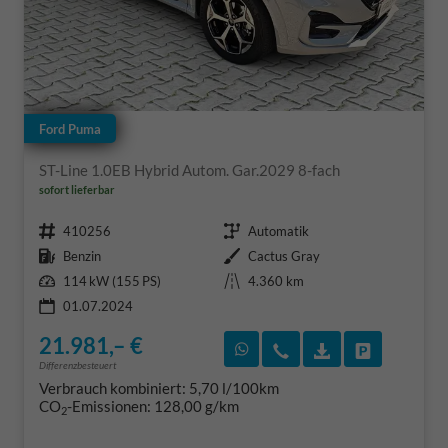
Ford Puma
ST-Line 1.0EB Hybrid Autom. Gar.2029 8-fach
sofort lieferbar
Fahrzeugnr.
Getriebe
410256
Automatik
Kraftstoff
Außenfarbe
Benzin
Cactus Gray
Leistung
Kilometerstand
114 kW (155 PS)
4.360 km
01.07.2024
21.981,– €
Rückruf vereinbaren
Wir rufen Sie an
Fahrzeugexposé
Fahrzeug 
Differenzbesteuert
Verbrauch kombiniert:
5,70 l/100km
CO
-Emissionen:
128,00 g/km
2