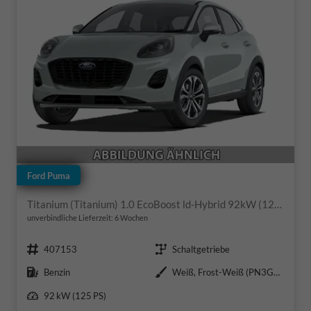
Ford Puma
Titanium (Titanium) 1.0 EcoBoost ld-Hybrid 92kW (125 PS) 7-Gang-DSG
unverbindliche Lieferzeit:
6 Wochen
Fahrzeugnr.
Getriebe
407153
Schaltgetriebe
Kraftstoff
Außenfarbe
Benzin
Weiß, Frost-Weiß (PN3GZ0)
Leistung
92 kW (125 PS)