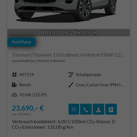
Ford Puma
Titanium (Titanium) 1.0 EcoBoost ld-Hybrid 92kW (125 PS) 7-Gang-DSG
unverbindliche Lieferzeit:
6 Wochen
Fahrzeugnr.
Getriebe
407159
Schaltgetriebe
Kraftstoff
Außenfarbe
Benzin
Grau, Cactus Gray (PN4JC0)
Leistung
92 kW (125 PS)
23.690,– €
Rückruf vereinbaren
Wir rufen Sie an
Fahrzeugexposé
Fahrzeug 
incl. 19% MwSt.
Verbrauch kombiniert:
6,00 l/100km
CO
-Klasse:
D
2
CO
-Emissionen:
135,00 g/km
2