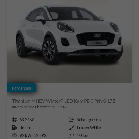
Ford Puma
Titanium MHEV WinterP LED Kam PDC PrivG 17Z
unverbindliche Lieferzeit:
25.09.2026
Fahrzeugnr.
Getriebe
399260
Schaltgetriebe
Kraftstoff
Außenfarbe
Benzin
Frozen White
Leistung
Kilometerstand
92 kW (125 PS)
10 km