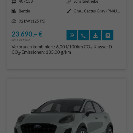
407158
Schaltgetriebe
Kraftstoff
Außenfarbe
Benzin
Grau, Cactus Gray (PN4JC0)
Leistung
92 kW (125 PS)
23.690,– €
Rückruf vereinbaren
Wir rufen Sie an
Fahrzeugexposé
Fahrzeug 
incl. 19% MwSt.
Verbrauch kombiniert:
6,00 l/100km
CO
-Klasse:
D
2
CO
-Emissionen:
135,00 g/km
2