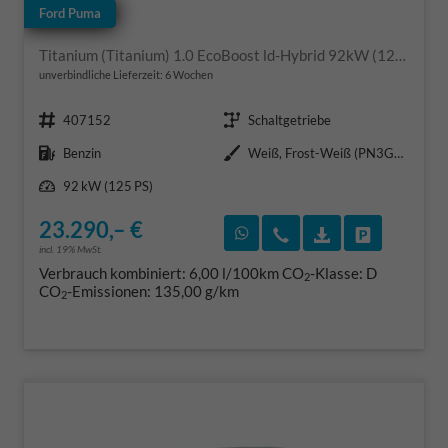
Ford Puma
Titanium (Titanium) 1.0 EcoBoost ld-Hybrid 92kW (125 PS) 7-Gang-DSG
unverbindliche Lieferzeit:
6 Wochen
Fahrzeugnr.
Getriebe
407152
Schaltgetriebe
Kraftstoff
Außenfarbe
Benzin
Weiß, Frost-Weiß (PN3GZ0)
Leistung
92 kW (125 PS)
23.290,– €
Rückruf vereinbaren
Wir rufen Sie an
Fahrzeugexposé
Fahrzeug 
incl. 19% MwSt.
Verbrauch kombiniert:
6,00 l/100km
CO
-Klasse:
D
2
CO
-Emissionen:
135,00 g/km
2