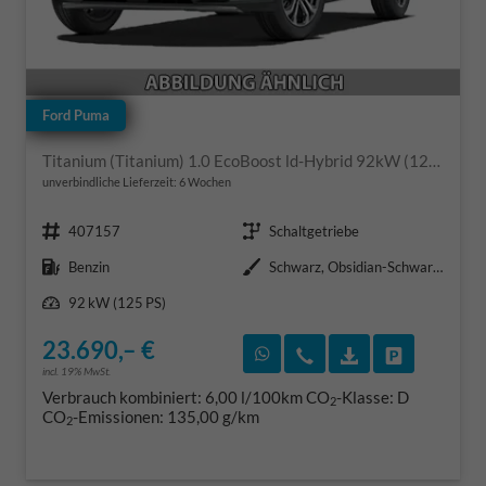
Ford Puma
Titanium (Titanium) 1.0 EcoBoost ld-Hybrid 92kW (125 PS) 7-Gang-DSG
unverbindliche Lieferzeit:
6 Wochen
Fahrzeugnr.
Getriebe
407157
Schaltgetriebe
Kraftstoff
Außenfarbe
Benzin
Schwarz, Obsidian-Schwarz Metallic (PN4GM0)
Leistung
92 kW (125 PS)
23.690,– €
Rückruf vereinbaren
Wir rufen Sie an
Fahrzeugexposé
Fahrzeug 
incl. 19% MwSt.
Verbrauch kombiniert:
6,00 l/100km
CO
-Klasse:
D
2
CO
-Emissionen:
135,00 g/km
2