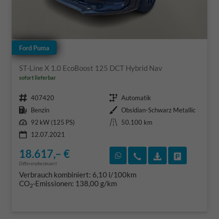
Ford Puma
ST-Line X 1.0 EcoBoost 125 DCT Hybrid Nav
sofort lieferbar
Fahrzeugnr.
Getriebe
407420
Automatik
Kraftstoff
Außenfarbe
Benzin
Obsidian-Schwarz Metallic
Leistung
Kilometerstand
92 kW (125 PS)
50.100 km
12.07.2021
18.617,– €
Rückruf vereinbaren
Wir rufen Sie an
Fahrzeugexposé
Fahrzeug 
Differenzbesteuert
Verbrauch kombiniert:
6,10 l/100km
CO
-Emissionen:
138,00 g/km
2