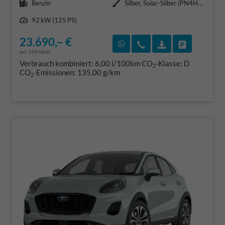
Kraftstoff
Außenfarbe
Benzin
Silber, Solar-Silber (PN4HS0)
Leistung
92 kW (125 PS)
23.690,– €
Rückruf vereinbaren
Wir rufen Sie an
Fahrzeugexposé
Fahrzeug 
incl. 19% MwSt.
Verbrauch kombiniert:
6,00 l/100km
CO
-Klasse:
D
2
CO
-Emissionen:
135,00 g/km
2