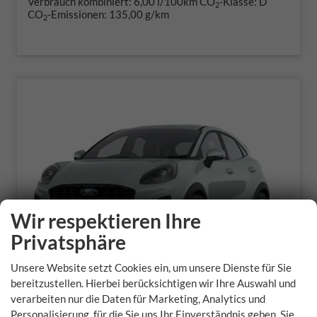
Verbrauch kombiniert:
6,00 l/100km
CO
-Klasse:
D
2
CO
-Emissionen:
135,00 g/km
2
Wir respektieren Ihre
Privatsphäre
Unsere Website setzt Cookies ein, um unsere Dienste für Sie
bereitzustellen. Hierbei berücksichtigen wir Ihre Auswahl und
verarbeiten nur die Daten für Marketing, Analytics und
Ford Puma
Personalisierung, für die Sie uns Ihr Einverständnis geben. Sie