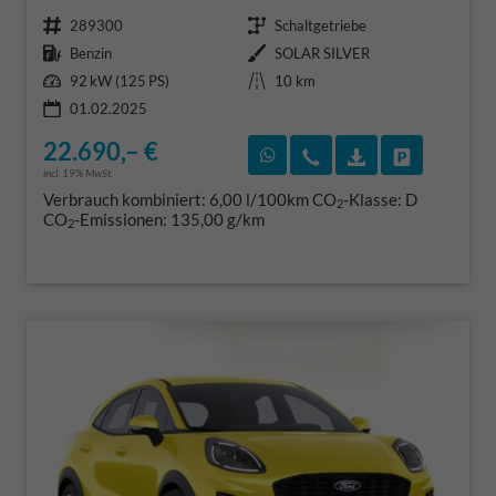
Fahrzeugnr.
Getriebe
289300
Schaltgetriebe
Kraftstoff
Außenfarbe
Benzin
SOLAR SILVER
Leistung
Kilometerstand
92 kW (125 PS)
10 km
01.02.2025
22.690,– €
Rückruf vereinbaren
Wir rufen Sie an
Fahrzeugexposé
Fahrzeug 
incl. 19% MwSt.
Verbrauch kombiniert:
6,00 l/100km
CO
-Klasse:
D
2
CO
-Emissionen:
135,00 g/km
2