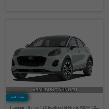
Ford Puma
Titanium (Titanium) 1.0 EcoBoost ld-Hybrid 92kW (125 PS) 7-Gang-DSG