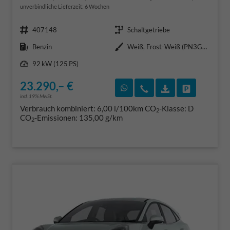
unverbindliche Lieferzeit:
6 Wochen
Fahrzeugnr.
Getriebe
407148
Schaltgetriebe
Kraftstoff
Außenfarbe
Benzin
Weiß, Frost-Weiß (PN3GZ0)
Leistung
92 kW (125 PS)
23.290,– €
Rückruf vereinbaren
Wir rufen Sie an
Fahrzeugexposé
Fahrzeug 
incl. 19% MwSt.
Verbrauch kombiniert:
6,00 l/100km
CO
-Klasse:
D
2
CO
-Emissionen:
135,00 g/km
2