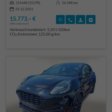
Leistung
Kilometerstand
114 kW (155 PS)
56.588 km
01.12.2021
15.773,– €
Rückruf vereinbaren
Wir rufen Sie an
Fahrzeugexposé
Fahrzeug 
Differenzbesteuert
Verbrauch kombiniert:
5,50 l/100km
CO
-Emissionen:
125,00 g/km
2