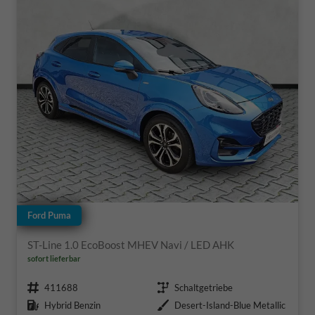
Ford Puma
ST-Line 1.0 EcoBoost MHEV Navi / LED AHK
sofort lieferbar
Fahrzeugnr.
Getriebe
411688
Schaltgetriebe
Kraftstoff
Außenfarbe
Hybrid Benzin
Desert-Island-Blue Metallic