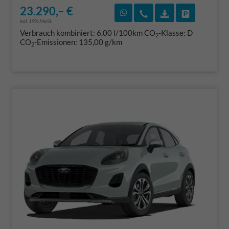
23.290,– €
Rückruf vereinbaren
Wir rufen Sie an
Fahrzeugexposé
Fahrzeug 
incl. 19% MwSt.
Verbrauch kombiniert:
6,00 l/100km
CO
-Klasse:
D
2
CO
-Emissionen:
135,00 g/km
2