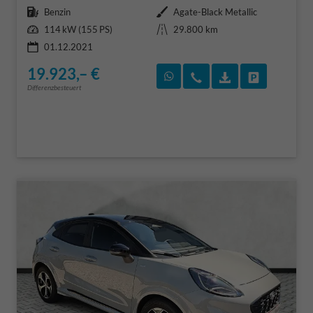
Kraftstoff
Außenfarbe
Benzin
Agate-Black Metallic
Leistung
Kilometerstand
114 kW (155 PS)
29.800 km
01.12.2021
19.923,– €
Rückruf vereinbaren
Wir rufen Sie an
Fahrzeugexposé
Fahrzeug 
Differenzbesteuert