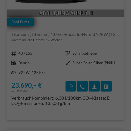
Ford Puma
Titanium (Titanium) 1.0 EcoBoost ld-Hybrid 92kW (125 PS) 7-Gang-DSG
unverbindliche Lieferzeit:
6 Wochen
Fahrzeugnr.
Getriebe
407155
Schaltgetriebe
Kraftstoff
Außenfarbe
Benzin
Silber, Solar-Silber (PN4HS0)
Leistung
92 kW (125 PS)
23.690,– €
Rückruf vereinbaren
Wir rufen Sie an
Fahrzeugexposé
Fahrzeug 
incl. 19% MwSt.
Verbrauch kombiniert:
6,00 l/100km
CO
-Klasse:
D
2
CO
-Emissionen:
135,00 g/km
2