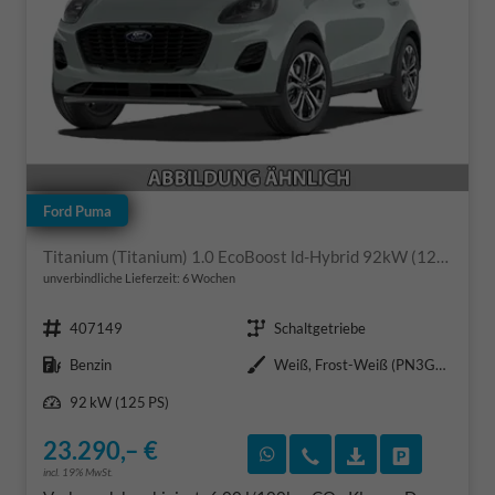
Ford Puma
Titanium (Titanium) 1.0 EcoBoost ld-Hybrid 92kW (125 PS) 7-Gang-DSG
unverbindliche Lieferzeit:
6 Wochen
Fahrzeugnr.
Getriebe
407149
Schaltgetriebe
Kraftstoff
Außenfarbe
Benzin
Weiß, Frost-Weiß (PN3GZ0)
Leistung
92 kW (125 PS)
23.290,– €
Rückruf vereinbaren
Wir rufen Sie an
Fahrzeugexposé
Fahrzeug 
incl. 19% MwSt.