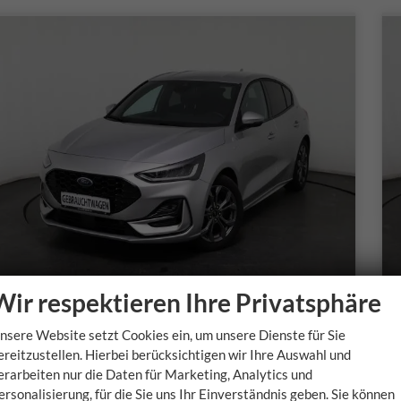
Wir respektieren Ihre Privatsphäre
Ford Focus
nsere Website setzt Cookies ein, um unsere Dienste für Sie
1.0 EcoBoost 114kW (155 PS) 7-Gang Doppelkupplungsgetriebe
ereitzustellen. Hierbei berücksichtigen wir Ihre Auswahl und
sofort lieferbar
s
erarbeiten nur die Daten für Marketing, Analytics und
ersonalisierung, für die Sie uns Ihr Einverständnis geben. Sie können
Fahrzeugnr.
Getriebe