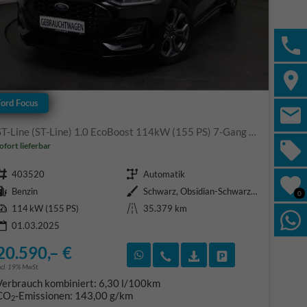
Ford Focus
ST-Line (ST-Line) 1.0 EcoBoost 114kW (155 PS) 7-Gang Doppelkupplungsgetriebe
ofort lieferbar
Fahrzeugnr.
Getriebe
403520
Automatik
Kraftstoff
Außenfarbe
Benzin
Schwarz, Obsidian-Schwarz Metallic (PN4GM0)
0
Leistung
Kilometerstand
114 kW (155 PS)
35.379 km
01.03.2025
20.590,– €
F)
en
Rückruf vereinbaren
Wir rufen Sie an
Fahrzeugexposé (PDF
Fahrzeug parke
ncl. 19% MwSt.
Verbrauch kombiniert:
6,30 l/100km
CO
-Emissionen:
143,00 g/km
2