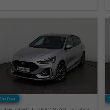
Ford Focus
ST-Line (ST-Line) 1.0 EcoBoost 114kW (155 PS) 7-Gang Doppelkupplungsgetriebe