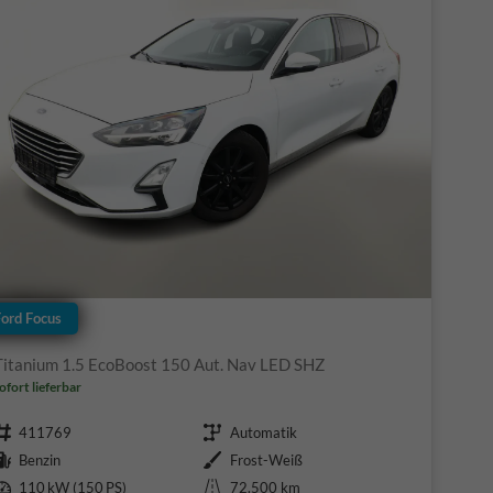
Ford Focus
Titanium 1.5 EcoBoost 150 Aut. Nav LED SHZ
ofort lieferbar
Fahrzeugnr.
Getriebe
411769
Automatik
Kraftstoff
Außenfarbe
Benzin
Frost-Weiß
Leistung
Kilometerstand
110 kW (150 PS)
72.500 km