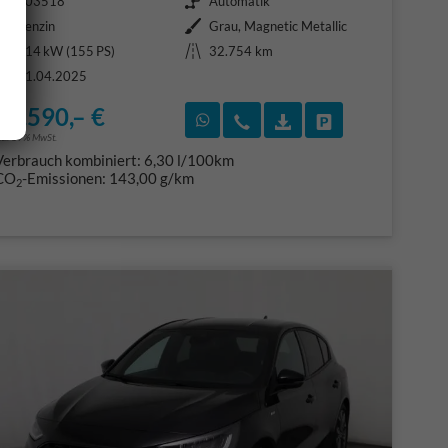
403518
Automatik
Kraftstoff
Außenfarbe
Benzin
Grau, Magnetic Metallic
Leistung
Kilometerstand
114 kW (155 PS)
32.754 km
01.04.2025
20.590,– €
F)
en
Rückruf vereinbaren
Wir rufen Sie an
Fahrzeugexposé (PDF
Fahrzeug parke
ncl. 19% MwSt.
Verbrauch kombiniert:
6,30 l/100km
CO
-Emissionen:
143,00 g/km
2