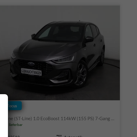
Ford Focus
ST-Line (ST-Line) 1.0 EcoBoost 114kW (155 PS) 7-Gang Doppelkupplungsgetriebe
ofort lieferbar
Fahrzeugnr.
Getriebe