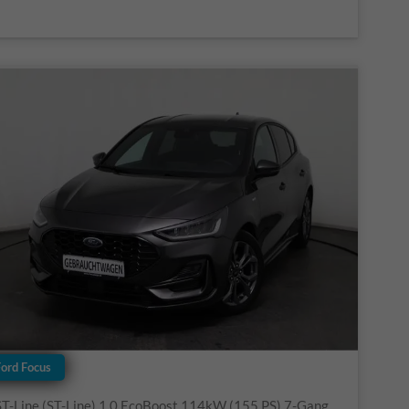
Ford Focus
ST-Line (ST-Line) 1.0 EcoBoost 114kW (155 PS) 7-Gang Doppelkupplungsgetriebe