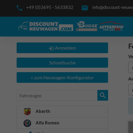
+49 (0)3695 - 5633832
info@discount-neuw
F
Anmelden
Ve
Schnellsuche
» zum Neuwagen-Konfigurator
An
Fahrzeugnr.
Abarth
Alfa Romeo