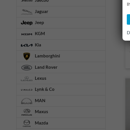
Jaecoo
I
Jaguar
Jeep
D
KGM
Kia
Lamborghini
Land Rover
Lexus
Lynk & Co
MAN
Maxus
Mazda