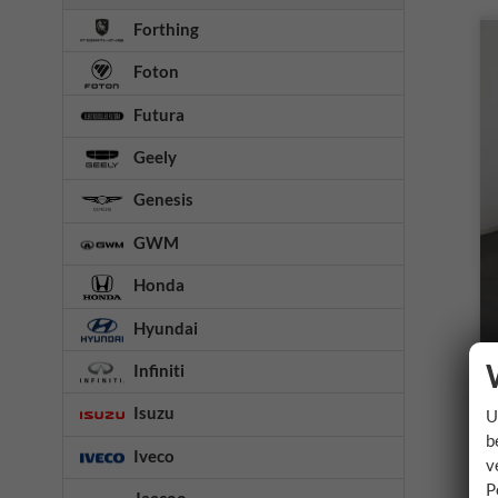
Forthing
Foton
Futura
Geely
Genesis
GWM
Honda
Hyundai
Infiniti
Isuzu
U
b
Iveco
v
P