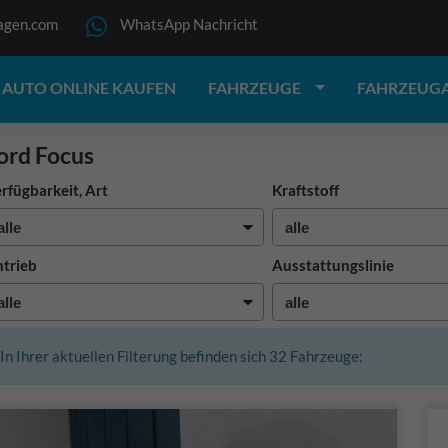
agen.com
WhatsApp Nachricht
AUTO ONLINE KAUFEN
FAHRZEUGE
FAHRZEUG
ord Focus
rfügbarkeit, Art
Kraftstoff
trieb
Ausstattungslinie
In Ihrer aktuellen Filterung befinden sich
32
Fahrzeuge: