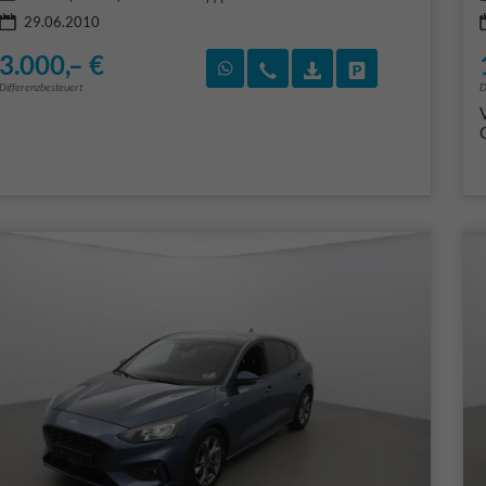
29.06.2010
3.000,– €
Rückruf vereinbaren
Wir rufen Sie an
Fahrzeugexposé (PD
Fahrzeug park
Differenzbesteuert
D