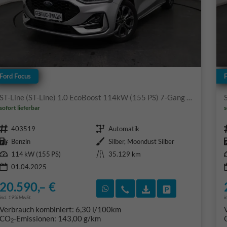
Ford Focus
ST-Line (ST-Line) 1.0 EcoBoost 114kW (155 PS) 7-Gang Doppelkupplungsgetriebe
sofort lieferbar
s
Fahrzeugnr.
Getriebe
403519
Automatik
Kraftstoff
Außenfarbe
Benzin
Silber, Moondust Silber
Leistung
Kilometerstand
114 kW (155 PS)
35.129 km
01.04.2025
20.590,– €
Rückruf vereinbaren
Wir rufen Sie an
Fahrzeugexposé (PD
Fahrzeug park
incl. 19% MwSt.
i
Verbrauch kombiniert:
6,30 l/100km
CO
-Emissionen:
143,00 g/km
2