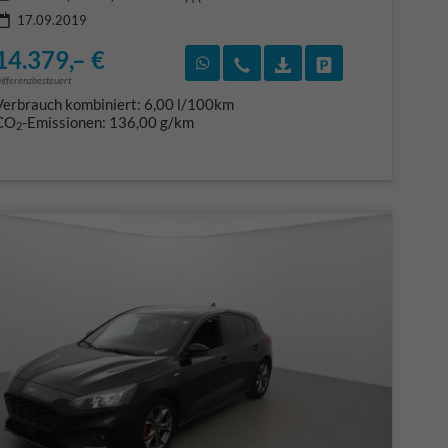
17.09.2019
14.379,– €
F)
en
Rückruf vereinbaren
Wir rufen Sie an
Fahrzeugexposé (PDF
Fahrzeug parke
ifferenzbesteuert
Verbrauch kombiniert:
6,00 l/100km
CO
-Emissionen:
136,00 g/km
2