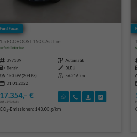
Ford Focus
1.5 ECOBOOST 150 CAst line
sofort lieferbar
s
Fahrzeugnr.
Getriebe
397389
Automatik
Kraftstoff
Außenfarbe
Benzin
BLEU
Leistung
Kilometerstand
150 kW (204 PS)
56.216 km
01.01.2022
17.354,– €
Rückruf vereinbaren
Wir rufen Sie an
Fahrzeugexposé (PD
Fahrzeug park
incl. 19% MwSt.
i
CO
-Emissionen:
143,00 g/km
2