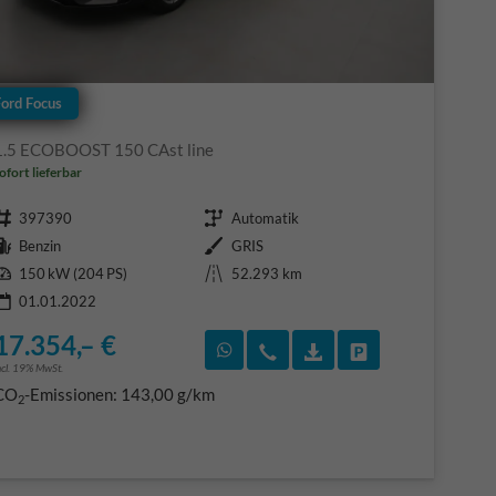
Ford Focus
1.5 ECOBOOST 150 CAst line
ofort lieferbar
Fahrzeugnr.
Getriebe
397390
Automatik
Kraftstoff
Außenfarbe
Benzin
GRIS
Leistung
Kilometerstand
150 kW (204 PS)
52.293 km
01.01.2022
17.354,– €
F)
en
Rückruf vereinbaren
Wir rufen Sie an
Fahrzeugexposé (PDF
Fahrzeug parke
ncl. 19% MwSt.
CO
-Emissionen:
143,00 g/km
2