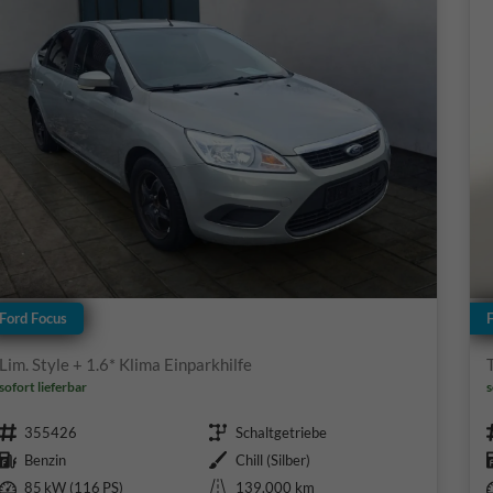
Ford Focus
Lim. Style + 1.6* Klima Einparkhilfe
sofort lieferbar
s
Fahrzeugnr.
Getriebe
355426
Schaltgetriebe
Kraftstoff
Außenfarbe
Benzin
Chill (Silber)
Leistung
Kilometerstand
85 kW (116 PS)
139.000 km