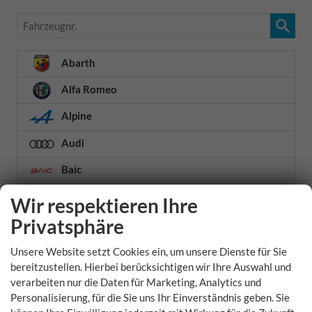
Fahrzeugnr.
Abarth
Alfa Romeo
Alpine
Audi
Baic
Baw
Wir respektieren Ihre
Privatsphäre
Bentley
BMW
Unsere Website setzt Cookies ein, um unsere Dienste für Sie
bereitzustellen. Hierbei berücksichtigen wir Ihre Auswahl und
verarbeiten nur die Daten für Marketing, Analytics und
1er
Personalisierung, für die Sie uns Ihr Einverständnis geben. Sie
2er Active Tourer