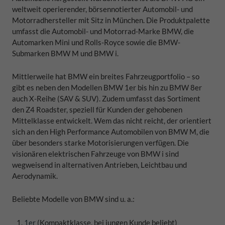
weltweit operierender, börsennotierter Automobil- und
Motorradhersteller mit Sitz in München. Die Produktpalette
umfasst die Automobil- und Motorrad-Marke BMW, die
Automarken Mini und Rolls-Royce sowie die BMW-
Submarken BMW M und BMW i.
Mittlerweile hat BMW ein breites Fahrzeugportfolio
–
so
gibt es neben den Modellen BMW 1er bis hin zu BMW 8er
auch X-Reihe (SAV & SUV). Zudem umfasst das Sortiment
den Z4 Roadster, speziell für Kunden der gehobenen
Mittelklasse entwickelt. Wem das nicht reicht, der orientiert
sich an den High Performance Automobilen von BMW M, die
über besonders starke Motorisierungen verfügen. Die
visionären elektrischen Fahrzeuge von BMW i sind
wegweisend in alternativen Antrieben, Leichtbau und
Aerodynamik.
Beliebte Modelle von BMW sind u. a.:
1er
(Kompaktklasse, bei jungen Kunde beliebt)