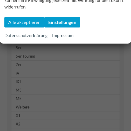
können Ihre Einwilligung jederzeit mit Wirkung für die Zukunft
2er Coupé
widerrufen.
2er Gran Tourer
Alle akzeptieren
Einstellungen
3er
3er Touring
Datenschutzerklärung
Impressum
4er
5er
5er Touring
7er
i4
iX1
M3
M5
Weitere
X1
X2