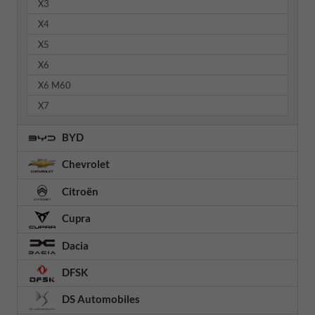
X3
X4
X5
X6
X6 M60
X7
BYD
Chevrolet
Citroën
Cupra
Dacia
DFSK
DS Automobiles