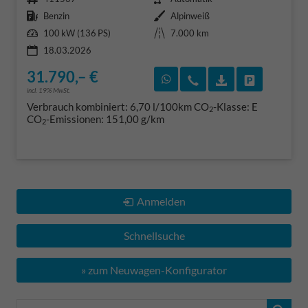
Kraftstoff
Außenfarbe
Benzin
Alpinweiß
Leistung
Kilometerstand
100 kW (136 PS)
7.000 km
18.03.2026
31.790,– €
Rückruf vereinbaren
Wir rufen Sie an
Fahrzeugexposé
Fahrzeug 
incl. 19% MwSt.
Verbrauch kombiniert:
6,70 l/100km
CO
-Klasse:
E
2
CO
-Emissionen:
151,00 g/km
2
Anmelden
Schnellsuche
» zum Neuwagen-Konfigurator
Fahrzeugnr.