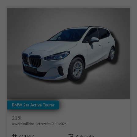
BMW 2er Active Tourer
218i
unverbindliche Lieferzeit:
03.10.2026
Fahrzeugnr.
Getriebe
411537
Automatik