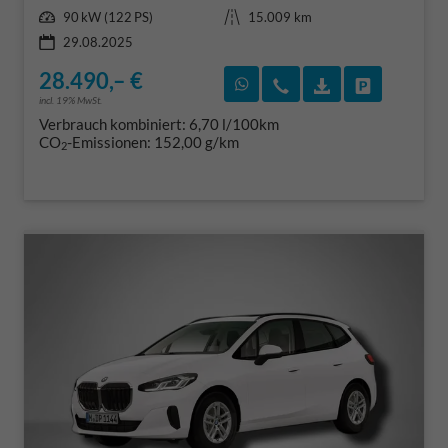
Leistung
Kilometerstand
90 kW (122 PS)
15.009 km
29.08.2025
28.490,– €
Rückruf vereinbaren
Wir rufen Sie an
Fahrzeugexposé
Fahrzeug 
incl. 19% MwSt.
Verbrauch kombiniert:
6,70 l/100km
CO
-Emissionen:
152,00 g/km
2