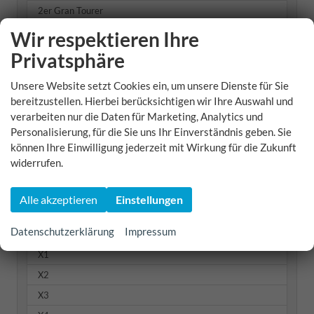
2er Gran Tourer
3er
Wir respektieren Ihre
3er Touring
Privatsphäre
4er
Unsere Website setzt Cookies ein, um unsere Dienste für Sie
5er
bereitzustellen. Hierbei berücksichtigen wir Ihre Auswahl und
5er Touring
verarbeiten nur die Daten für Marketing, Analytics und
Personalisierung, für die Sie uns Ihr Einverständnis geben. Sie
7er
können Ihre Einwilligung jederzeit mit Wirkung für die Zukunft
i4
widerrufen.
iX1
M3
Alle akzeptieren
Einstellungen
M5
Datenschutzerklärung
Impressum
Weitere
X1
X2
X3