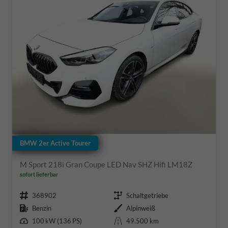
BMW 2er Active Tourer
M Sport 218i Gran Coupe LED Nav SHZ Hifi LM18Z
sofort lieferbar
Fahrzeugnr.
Getriebe
368902
Schaltgetriebe
Kraftstoff
Außenfarbe
Benzin
Alpinweiß
Leistung
Kilometerstand
100 kW (136 PS)
49.500 km