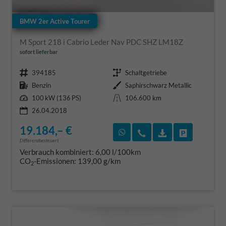
BMW 2er Active Tourer
M Sport 218 i Cabrio Leder Nav PDC SHZ LM18Z
sofort lieferbar
Fahrzeugnr.
Getriebe
394185
Schaltgetriebe
Kraftstoff
Außenfarbe
Benzin
Saphirschwarz Metallic
Leistung
Kilometerstand
100 kW (136 PS)
106.600 km
26.04.2018
19.184,– €
Rückruf vereinbaren
Wir rufen Sie an
Fahrzeugexposé
Fahrzeug 
Differenzbesteuert
Verbrauch kombiniert:
6,00 l/100km
CO
-Emissionen:
139,00 g/km
2