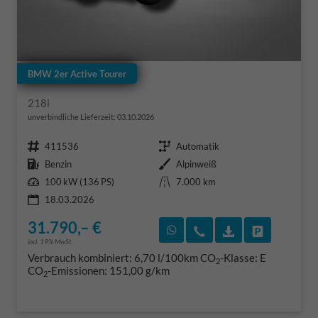
BMW 2er Active Tourer
218i
unverbindliche Lieferzeit:
03.10.2026
Fahrzeugnr.
Getriebe
411536
Automatik
Kraftstoff
Außenfarbe
Benzin
Alpinweiß
Leistung
Kilometerstand
100 kW (136 PS)
7.000 km
18.03.2026
31.790,– €
Rückruf vereinbaren
Wir rufen Sie an
Fahrzeugexposé
Fahrzeug 
incl. 19% MwSt.
Verbrauch kombiniert:
6,70 l/100km
CO
-Klasse:
E
2
CO
-Emissionen:
151,00 g/km
2