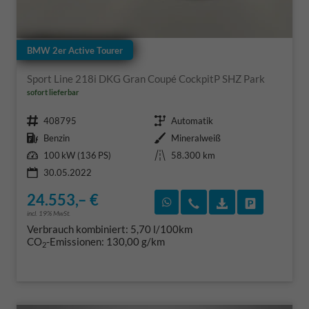
BMW 2er Active Tourer
Sport Line 218i DKG Gran Coupé CockpitP SHZ Park
sofort lieferbar
Fahrzeugnr.
Getriebe
408795
Automatik
Kraftstoff
Außenfarbe
Benzin
Mineralweiß
Leistung
Kilometerstand
100 kW (136 PS)
58.300 km
30.05.2022
24.553,– €
Rückruf vereinbaren
Wir rufen Sie an
Fahrzeugexposé
Fahrzeug 
incl. 19% MwSt.
Verbrauch kombiniert:
5,70 l/100km
CO
-Emissionen:
130,00 g/km
2