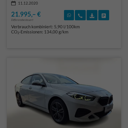
11.12.2020
21.995,– €
Rückruf vereinbaren
Wir rufen Sie an
Fahrzeugexposé
Fahrzeug 
Differenzbesteuert
Verbrauch kombiniert:
5,90 l/100km
CO
-Emissionen:
134,00 g/km
2