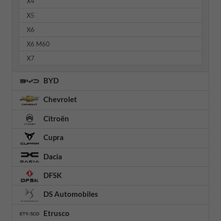
X4
X5
X6
X6 M60
X7
BYD
Chevrolet
Citroën
Cupra
Dacia
DFSK
DS Automobiles
Etrusco