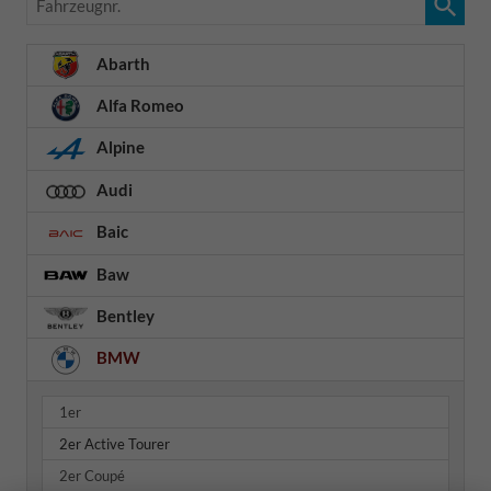
Abarth
Alfa Romeo
Alpine
Audi
Baic
Baw
Bentley
BMW
1er
2er Active Tourer
2er Coupé