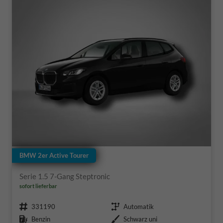
BMW 2er Active Tourer
Serie 1.5 7-Gang Steptronic
sofort lieferbar
Fahrzeugnr.
Getriebe
331190
Automatik
Kraftstoff
Außenfarbe
Benzin
Schwarz uni