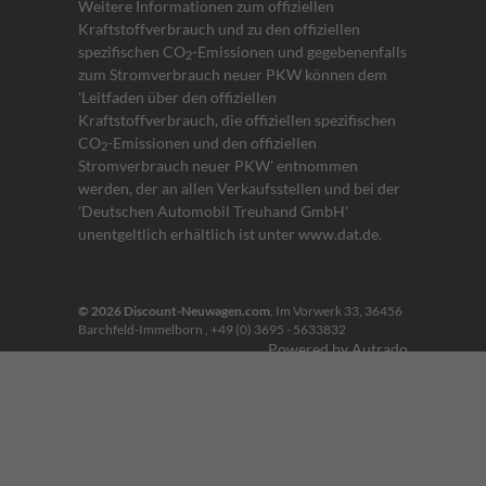
Weitere Informationen zum offiziellen
Kraftstoffverbrauch und zu den offiziellen
spezifischen CO
-Emissionen und gegebenenfalls
2
zum Stromverbrauch neuer PKW können dem
'Leitfaden über den offiziellen
Kraftstoffverbrauch, die offiziellen spezifischen
CO
-Emissionen und den offiziellen
2
Stromverbrauch neuer PKW' entnommen
werden, der an allen Verkaufsstellen und bei der
'Deutschen Automobil Treuhand GmbH'
unentgeltlich erhältlich ist unter www.dat.de.
© 2026
Discount-Neuwagen.com
,
Im Vorwerk 33
,
36456
Barchfeld-Immelborn ,
+49 (0) 3695 - 5633832
Powered by Autrado