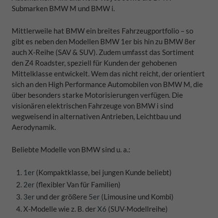
Submarken BMW M und BMW i.
Mittlerweile hat BMW ein breites Fahrzeugportfolio
–
so
gibt es neben den Modellen BMW 1er bis hin zu BMW 8er
auch X-Reihe (SAV & SUV). Zudem umfasst das Sortiment
den Z4 Roadster, speziell für Kunden der gehobenen
Mittelklasse entwickelt. Wem das nicht reicht, der orientiert
sich an den High Performance Automobilen von BMW M, die
über besonders starke Motorisierungen verfügen. Die
visionären elektrischen Fahrzeuge von BMW i sind
wegweisend in alternativen Antrieben, Leichtbau und
Aerodynamik.
Beliebte Modelle von BMW sind u. a.:
1er
(Kompaktklasse, bei jungen Kunde beliebt)
2er
(flexibler Van für Familien)
3er
und der größere
5er
(Limousine und Kombi)
X-Modelle wie z. B. der
X6
(SUV-Modellreihe)