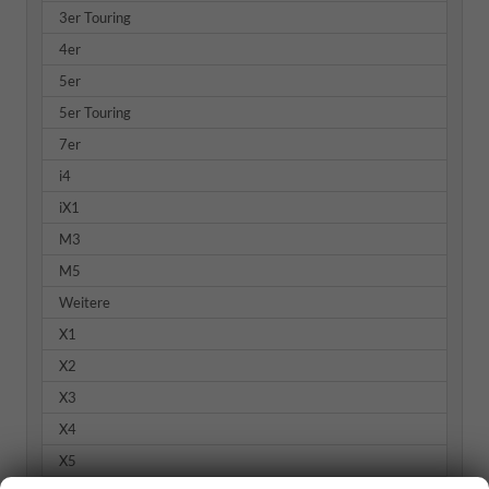
3er Touring
4er
5er
5er Touring
7er
i4
iX1
M3
M5
Weitere
X1
X2
X3
X4
X5