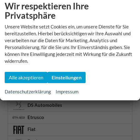
X6
Wir respektieren Ihre
X6 M60
Privatsphäre
X7
Unsere Website setzt Cookies ein, um unsere Dienste für Sie
BYD
bereitzustellen. Hierbei berücksichtigen wir Ihre Auswahl und
verarbeiten nur die Daten für Marketing, Analytics und
Chevrolet
Personalisierung, für die Sie uns Ihr Einverständnis geben. Sie
können Ihre Einwilligung jederzeit mit Wirkung für die Zukunft
Citroën
widerrufen.
Cupra
Alle akzeptieren
Einstellungen
Dacia
Datenschutzerklärung
Impressum
DFSK
DS Automobiles
Etrusco
Fiat