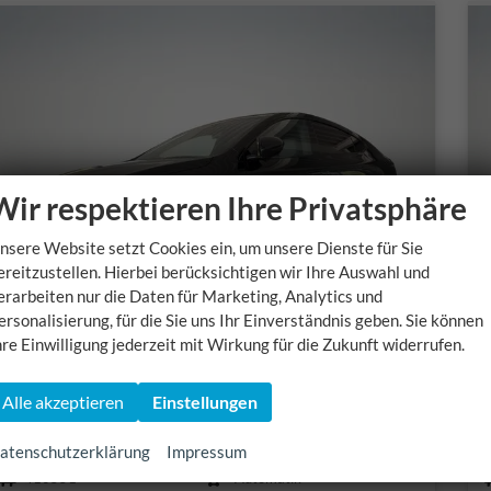
Wir respektieren Ihre Privatsphäre
nsere Website setzt Cookies ein, um unsere Dienste für Sie
ereitzustellen. Hierbei berücksichtigen wir Ihre Auswahl und
erarbeiten nur die Daten für Marketing, Analytics und
ersonalisierung, für die Sie uns Ihr Einverständnis geben. Sie können
hre Einwilligung jederzeit mit Wirkung für die Zukunft widerrufen.
Xpeng G6
Alle akzeptieren
Einstellungen
AWD Performance / PREMIUM-PA/ AHK/PANO-DA/
sofort lieferbar
s
atenschutzerklärung
Impressum
Fahrzeugnr.
Getriebe
410551
Automatik