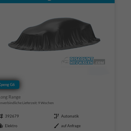
Xpeng G6
Long Range
nverbindliche Lieferzeit:
9 Wochen
Fahrzeugnr.
Getriebe
392679
Automatik
Kraftstoff
Außenfarbe
Elektro
auf Anfrage