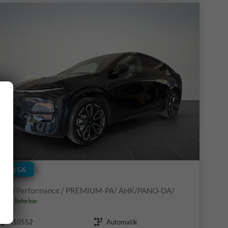
Xpeng G6
AWD Performance / PREMIUM-PA/ AHK/PANO-DA/
ofort lieferbar
Fahrzeugnr.
Getriebe
410552
Automatik