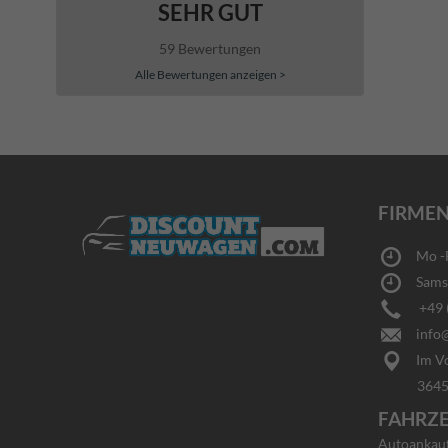
SEHR GUT
59 Bewertungen
Alle Bewertungen anzeigen >
FIRMEN
Mo -Fr
Samsta
+49 (0
info@
Im Vo
36456 Ba
FAHRZ
Autoankauf 