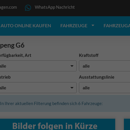
agen.com
WhatsApp Nachricht
AUTO ONLINE KAUFEN
FAHRZEUGE
FAHRZEUG
peng G6
rfügbarkeit, Art
Kraftstoff
trieb
Ausstattungslinie
In Ihrer aktuellen Filterung befinden sich
6
Fahrzeuge: