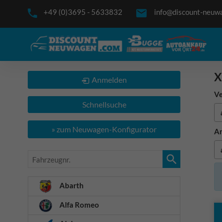
+49 (0)3695 - 5633832
info@discount-neuw
X
Anmelden
Ve
Schnellsuche
» zum Neuwagen-Konfigurator
An
Fahrzeugnr.
Abarth
Alfa Romeo