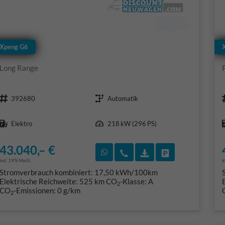
Xpeng G6
Long Range
Fahrzeugnr.
Getriebe
392680
Automatik
Kraftstoff
Leistung
Elektro
218 kW (296 PS)
43.040,– €
Rückruf vereinbaren
Wir rufen Sie an
Fahrzeugexposé (PD
Fahrzeug park
incl. 19% MwSt.
i
Stromverbrauch kombiniert:
17,50 kWh/100km
Elektrische Reichweite:
525 km
CO
-Klasse:
A
2
CO
-Emissionen:
0 g/km
2