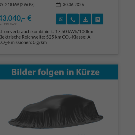
Leistung
218 kW (296 PS)
30.06.2026
F)
en
43.040,– €
Rückruf vereinbaren
Wir rufen Sie an
Fahrzeugexposé (PDF
Fahrzeug parke
ncl. 19% MwSt.
Stromverbrauch kombiniert:
17,50 kWh/100km
Elektrische Reichweite:
525 km
CO
-Klasse:
A
2
CO
-Emissionen:
0 g/km
2