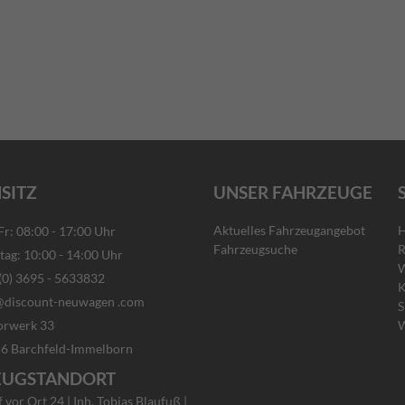
SITZ
UNSER FAHRZEUGE
Aktuelles Fahrzeugangebot
H
: 08:00 - 17:00 Uhr
Fahrzeugsuche
R
g: 10:00 - 14:00 Uhr
W
) 3695 - 5633832
K
discount-neuwagen .com
S
rwerk 33
W
rchfeld-Immelborn
EUGSTANDORT
vor Ort 24 | Inh. Tobias Blaufuß |