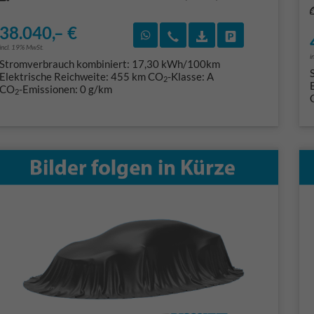
38.040,– €
Rückruf vereinbaren
Wir rufen Sie an
Fahrzeugexposé (PD
Fahrzeug park
incl. 19% MwSt.
i
Stromverbrauch kombiniert:
17,30 kWh/100km
Elektrische Reichweite:
455 km
CO
-Klasse:
A
2
CO
-Emissionen:
0 g/km
2