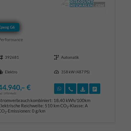
Xpeng G6
Performance
Fahrzeugnr.
Getriebe
392681
Automatik
Kraftstoff
Leistung
Elektro
358 kW (487 PS)
44.940,– €
F)
en
Rückruf vereinbaren
Wir rufen Sie an
Fahrzeugexposé (PDF
Fahrzeug parke
ncl. 19% MwSt.
Stromverbrauch kombiniert:
18,40 kWh/100km
Elektrische Reichweite:
510 km
CO
-Klasse:
A
2
CO
-Emissionen:
0 g/km
2