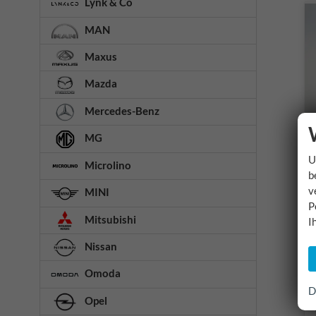
Lynk & Co
MAN
Maxus
Mazda
Mercedes-Benz
MG
U
Microlino
b
v
MINI
P
Mitsubishi
I
Nissan
Omoda
D
Opel