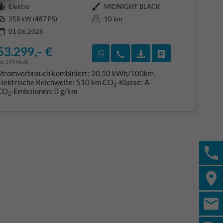
Kraftstoff
Außenfarbe
Elektro
MIDNIGHT BLACK
Leistung
Kilometerstand
358 kW (487 PS)
10 km
01.06.2026
53.299,– €
F)
en
Rückruf vereinbaren
Wir rufen Sie an
Fahrzeugexposé (PDF
Fahrzeug parke
ncl. 19% MwSt.
Stromverbrauch kombiniert:
20,10 kWh/100km
Elektrische Reichweite:
510 km
CO
-Klasse:
A
2
CO
-Emissionen:
0 g/km
2