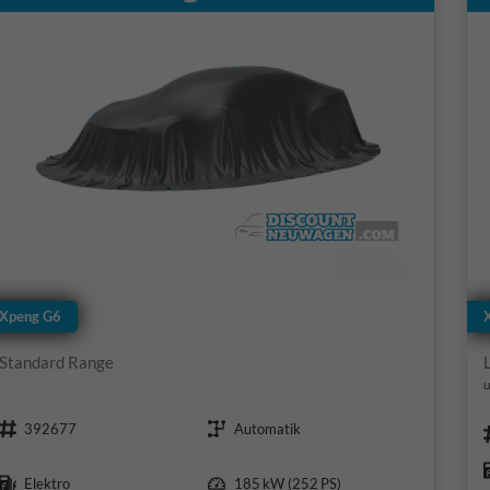
Xpeng G6
Standard Range
u
Fahrzeugnr.
Getriebe
392677
Automatik
Kraftstoff
Leistung
Elektro
185 kW (252 PS)