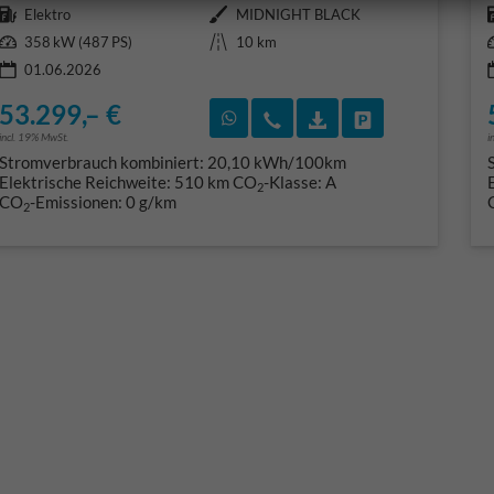
Kraftstoff
Außenfarbe
Elektro
MIDNIGHT BLACK
Leistung
Kilometerstand
358 kW (487 PS)
10 km
01.06.2026
53.299,– €
Rückruf vereinbaren
Wir rufen Sie an
Fahrzeugexposé (PD
Fahrzeug park
incl. 19% MwSt.
i
Stromverbrauch kombiniert:
20,10 kWh/100km
Elektrische Reichweite:
510 km
CO
-Klasse:
A
2
CO
-Emissionen:
0 g/km
2