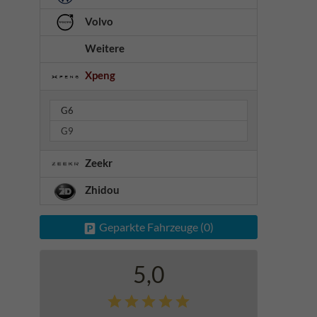
Volvo
Weitere
Xpeng
G6
G9
Zeekr
Zhidou
Geparkte Fahrzeuge (
0
)
5,0