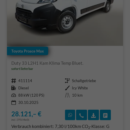
Toyota Proace Max
Duty 33 L2H1 Kam Klima Temp Bluet.
sofort lieferbar
Fahrzeugnr.
Getriebe
411114
Schaltgetriebe
Kraftstoff
Außenfarbe
Diesel
Icy White
Leistung
Kilometerstand
88 kW (120 PS)
10 km
30.10.2025
28.121,– €
Rückruf vereinbaren
Wir rufen Sie an
Fahrzeugexposé
Fahrzeug 
incl. 19% MwSt.
Verbrauch kombiniert:
7,30 l/100km
CO
-Klasse:
G
2