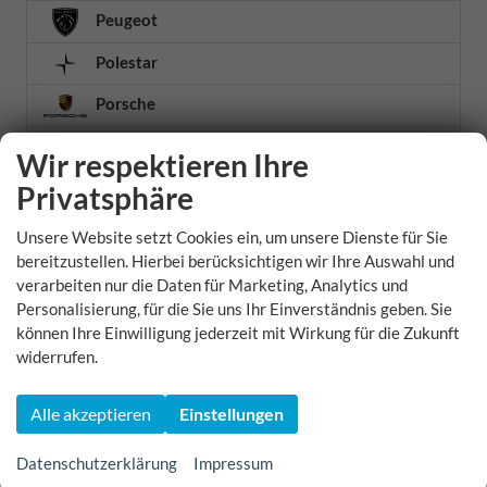
Peugeot
Polestar
Porsche
Renault
Wir respektieren Ihre
Seat
Privatsphäre
Skoda
Unsere Website setzt Cookies ein, um unsere Dienste für Sie
bereitzustellen. Hierbei berücksichtigen wir Ihre Auswahl und
Smart
verarbeiten nur die Daten für Marketing, Analytics und
Personalisierung, für die Sie uns Ihr Einverständnis geben. Sie
Ssangyong
können Ihre Einwilligung jederzeit mit Wirkung für die Zukunft
Suzuki
widerrufen.
Tesla
Alle akzeptieren
Einstellungen
Toyota
Datenschutzerklärung
Impressum