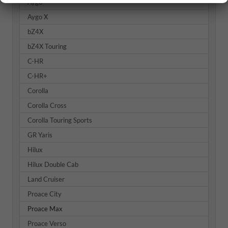
Aygo
Aygo X
bZ4X
bZ4X Touring
C-HR
C-HR+
Corolla
Corolla Cross
Corolla Touring Sports
GR Yaris
Hilux
Hilux Double Cab
Land Cruiser
Proace City
Proace Max
Proace Verso