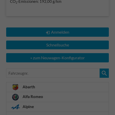
CO
-Emissionen:
192,00 g/km
2
Anmelden
Schnellsuche
» zum Neuwagen-Konfigurator
Fahrzeugnr.
Abarth
Alfa Romeo
Alpine