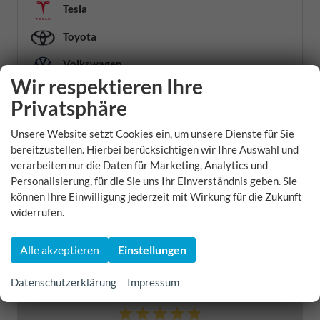
Tesla
Toyota
Volkswagen
Wir respektieren Ihre
Volvo
Privatsphäre
Weitere
Unsere Website setzt Cookies ein, um unsere Dienste für Sie
Xpeng
bereitzustellen. Hierbei berücksichtigen wir Ihre Auswahl und
verarbeiten nur die Daten für Marketing, Analytics und
Zeekr
Personalisierung, für die Sie uns Ihr Einverständnis geben. Sie
können Ihre Einwilligung jederzeit mit Wirkung für die Zukunft
Zhidou
widerrufen.
Geparkte Fahrzeuge (
0
)
Alle akzeptieren
Einstellungen
5,0
Datenschutzerklärung
Impressum