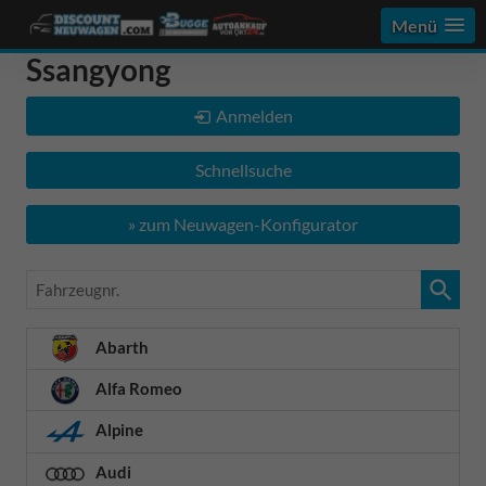
Menü
Ssangyong
Anmelden
Schnellsuche
» zum Neuwagen-Konfigurator
Fahrzeugnr.
Abarth
Alfa Romeo
Alpine
Audi