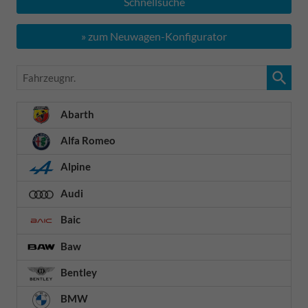
Schnellsuche
» zum Neuwagen-Konfigurator
Fahrzeugnr.
Abarth
Alfa Romeo
Alpine
Audi
Baic
Baw
Bentley
BMW