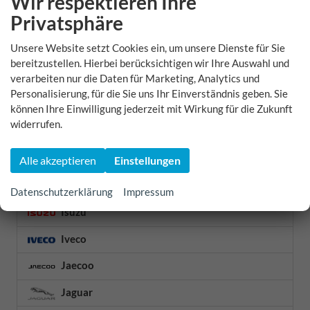
Wir respektieren Ihre
Privatsphäre
Futura
Unsere Website setzt Cookies ein, um unsere Dienste für Sie
Geely
bereitzustellen. Hierbei berücksichtigen wir Ihre Auswahl und
verarbeiten nur die Daten für Marketing, Analytics und
Genesis
Personalisierung, für die Sie uns Ihr Einverständnis geben. Sie
GWM
können Ihre Einwilligung jederzeit mit Wirkung für die Zukunft
widerrufen.
Honda
Hyundai
Alle akzeptieren
Einstellungen
Infiniti
Datenschutzerklärung
Impressum
Isuzu
Iveco
Jaecoo
Jaguar