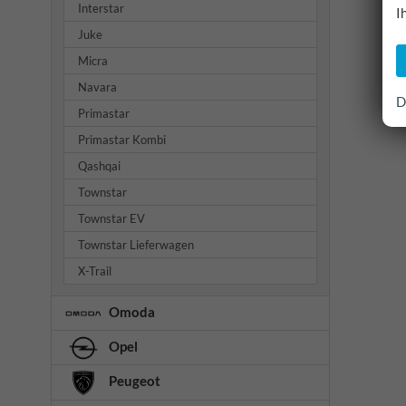
Interstar
I
Juke
Micra
Navara
D
Primastar
Primastar Kombi
Qashqai
Townstar
Townstar EV
Townstar Lieferwagen
X-Trail
Omoda
Opel
Peugeot