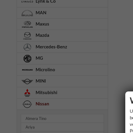
Lynk & Co
MAN
Maxus
Mazda
Mercedes-Benz
MG
Microlino
MINI
Mitsubishi
Nissan
U
b
Almera Tino
v
Ariya
P