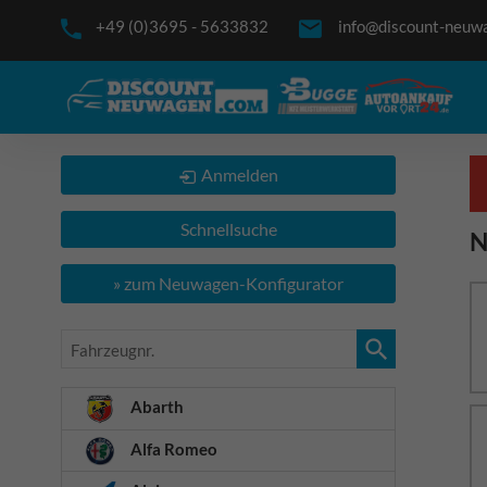
+49 (0)3695 - 5633832
info@discount-neuw
Anmelden
Schnellsuche
N
» zum Neuwagen-Konfigurator
Fahrzeugnr.
Abarth
Alfa Romeo