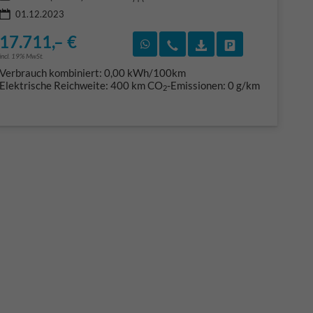
01.12.2023
17.711,– €
Rückruf vereinbaren
Wir rufen Sie an
Fahrzeugexposé (PD
Fahrzeug park
incl. 19% MwSt.
Verbrauch kombiniert:
0,00 kWh/100km
Elektrische Reichweite:
400 km
CO
-Emissionen:
0 g/km
2