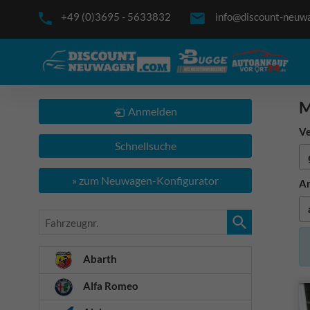
+49 (0)3695 - 5633832
info@discount-neuw
M
Anmelden
Ve
Schnellsuche
» zum Neuwagen-Konfigurator
An
Fahrzeugnr.
Abarth
Alfa Romeo