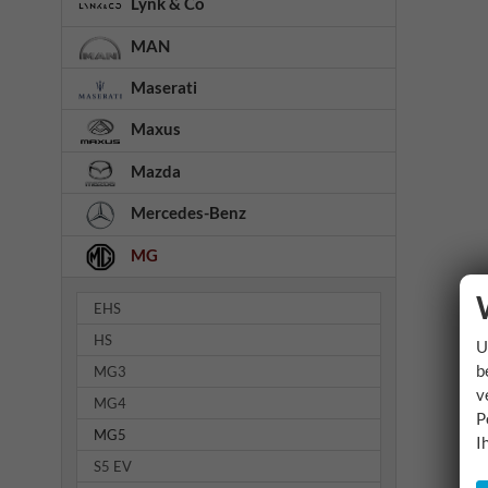
Lynk & Co
MAN
Maserati
Maxus
Mazda
Mercedes-Benz
MG
EHS
HS
U
b
MG3
v
MG4
P
MG5
I
S5 EV