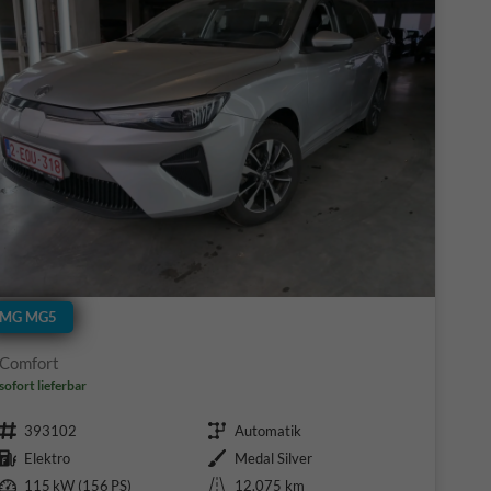
MG MG5
Comfort
sofort lieferbar
Fahrzeugnr.
Getriebe
393102
Automatik
Kraftstoff
Außenfarbe
Elektro
Medal Silver
Leistung
Kilometerstand
115 kW (156 PS)
12.075 km