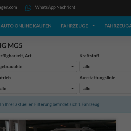
agen.com
WhatsApp Nachricht
AUTO ONLINE KAUFEN
FAHRZEUGE
FAHRZEUG
G MG5
rfügbarkeit, Art
Kraftstoff
trieb
Ausstattungslinie
In Ihrer aktuellen Filterung befindet sich
1
Fahrzeug: