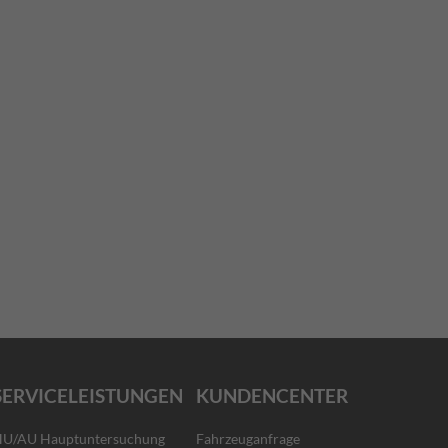
SERVICELEISTUNGEN
KUNDENCENTER
U/AU Hauptuntersuchung
Fahrzeuganfrage