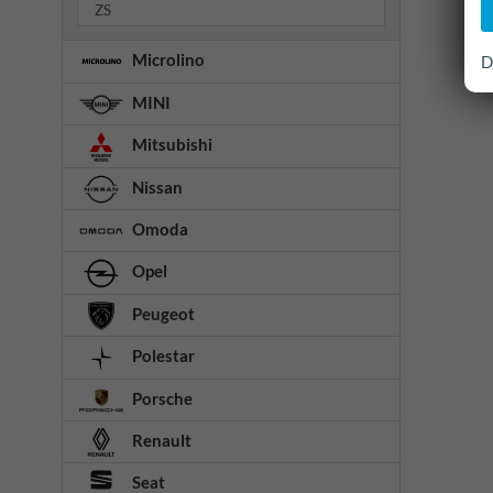
ZS
Microlino
D
MINI
Mitsubishi
Nissan
Omoda
Opel
Peugeot
Polestar
Porsche
Renault
Seat