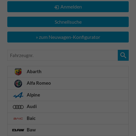
Anmelden
Schnellsuche
» zum Neuwagen-Konfigurator
Fahrzeugnr.
Abarth
Alfa Romeo
Alpine
Audi
Baic
Baw