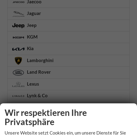
Jaecoo
Jaguar
Jeep
KGM
Kia
Lamborghini
Land Rover
Lexus
Lynk & Co
MAN
Wir respektieren Ihre
Maserati
Privatsphäre
Maxus
Unsere Website setzt Cookies ein, um unsere Dienste für Sie