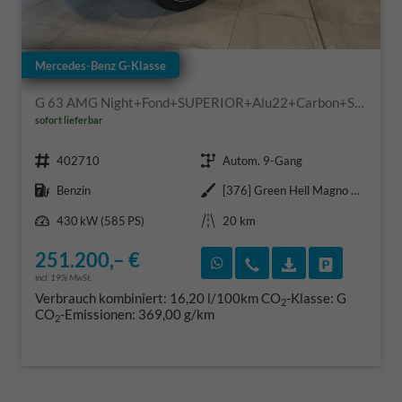
Mercedes-Benz G-Klasse
G 63 AMG Night+Fond+SUPERIOR+Alu22+Carbon+Standheiz+Performance+AHK+VOLL
sofort lieferbar
Fahrzeugnr.
Getriebe
402710
Autom. 9-Gang
Kraftstoff
Außenfarbe
Benzin
[376] Green Hell Magno MANUFAKTUR exklusiv
Leistung
Kilometerstand
430 kW (585 PS)
20 km
251.200,– €
Rückruf vereinbaren
Wir rufen Sie an
Fahrzeugexposé
Fahrzeug 
incl. 19% MwSt.
Verbrauch kombiniert:
16,20 l/100km
CO
-Klasse:
G
2
CO
-Emissionen:
369,00 g/km
2