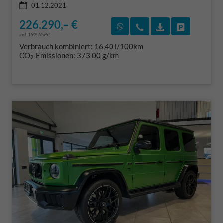
01.12.2021
226.290,– €
Rückruf vereinbaren
Wir rufen Sie an
Fahrzeugexposé
Fahrzeug 
incl. 19% MwSt.
Verbrauch kombiniert:
16,40 l/100km
CO
-Emissionen:
373,00 g/km
2