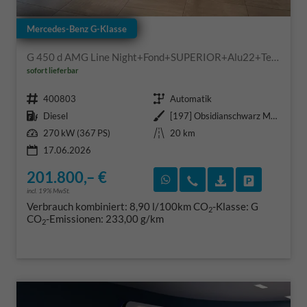
Mercedes-Benz G-Klasse
G 450 d AMG Line Night+Fond+SUPERIOR+Alu22+Technik+Standheizung+AHK+VOLL
sofort lieferbar
Fahrzeugnr.
Getriebe
400803
Automatik
Kraftstoff
Außenfarbe
Diesel
[197] Obsidianschwarz Metallic
Leistung
Kilometerstand
270 kW (367 PS)
20 km
17.06.2026
201.800,– €
Rückruf vereinbaren
Wir rufen Sie an
Fahrzeugexposé
Fahrzeug 
incl. 19% MwSt.
Verbrauch kombiniert:
8,90 l/100km
CO
-Klasse:
G
2
CO
-Emissionen:
233,00 g/km
2