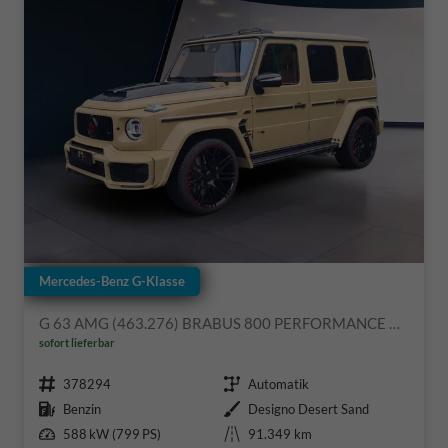
Mercedes-Benz G-Klasse
G 63 AMG (463.276) BRABUS 800 PERFORMANCE AHK StHeiz
sofort lieferbar
Fahrzeugnr.
Getriebe
378294
Automatik
Kraftstoff
Außenfarbe
Benzin
Designo Desert Sand
Leistung
Kilometerstand
588 kW (799 PS)
91.349 km