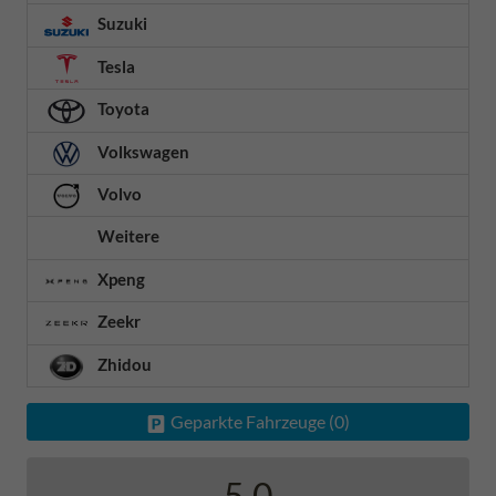
Suzuki
Tesla
Toyota
Volkswagen
Volvo
Weitere
Xpeng
Zeekr
Zhidou
Geparkte Fahrzeuge (
0
)
5,0