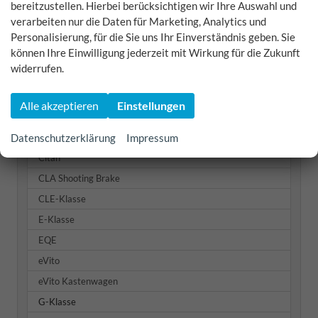
bereitzustellen. Hierbei berücksichtigen wir Ihre Auswahl und
Mazda
verarbeiten nur die Daten für Marketing, Analytics und
Personalisierung, für die Sie uns Ihr Einverständnis geben. Sie
Mercedes-Benz
können Ihre Einwilligung jederzeit mit Wirkung für die Zukunft
widerrufen.
A-Klasse
B-Klasse
Alle akzeptieren
Einstellungen
C-Klasse
C-Klasse T-Modell
Datenschutzerklärung
Impressum
Citan
CLA Shooting Brake
CLE-Klasse
E-Klasse
EQE
eVito
eVito Kastenwagen
G-Klasse