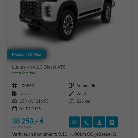
Maxus T60 Max
Luxury 4x4 2.0 Diesel AT8
sofort lieferbar
Fahrzeugnr.
Getriebe
400860
Automatik
Kraftstoff
Außenfarbe
Diesel
Weiß
Leistung
Kilometerstand
159 kW (216 PS)
226 km
01.10.2025
38.250,– €
Rückruf vereinbaren
Wir rufen Sie an
Fahrzeugexposé
Fahrzeug 
incl. 19% MwSt.
Verbrauch kombiniert:
9,10 l/100km
CO
-Klasse:
G
2