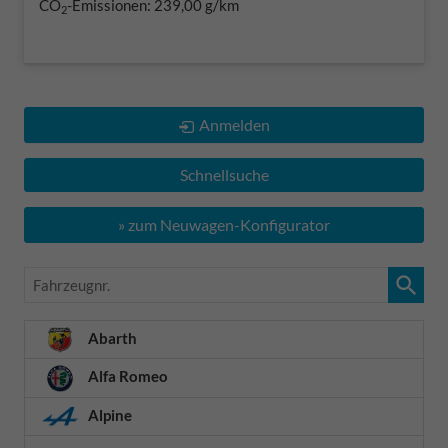
CO
-Emissionen:
239,00 g/km
2
Anmelden
Schnellsuche
» zum Neuwagen-Konfigurator
Fahrzeugnr.
Abarth
Alfa Romeo
Alpine