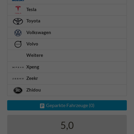
Tesla
Toyota
Volkswagen
Volvo
Weitere
Xpeng
Zeekr
Zhidou
Geparkte Fahrzeuge (
0
)
5,0