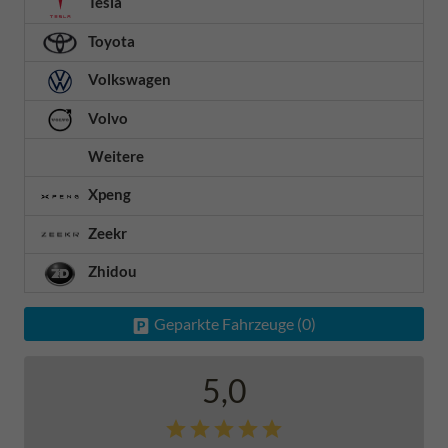
Tesla
Toyota
Volkswagen
Volvo
Weitere
Xpeng
Zeekr
Zhidou
Geparkte Fahrzeuge (
0
)
5,0