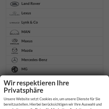
Land Rover
Lexus
Lynk & Co
MAN
Maxus
Mazda
Mercedes-Benz
MG
Microlino
Wir respektieren Ihre
MINI
Privatsphäre
Mitsubishi
Unsere Website setzt Cookies ein, um unsere Dienste für Sie
bereitzustellen. Hierbei berücksichtigen wir Ihre Auswahl und
Nissan