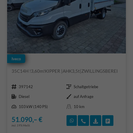
Iveco
35C14H !3,60m!KIPPER |AHK3,5t|ZWILLINGSBEREI
Fahrzeugnr.
Getriebe
397142
Schaltgetriebe
Kraftstoff
Außenfarbe
Diesel
auf Anfrage
Leistung
Kilometerstand
103 kW (140 PS)
10 km
51.090,– €
Rückruf vereinbaren
Wir rufen Sie an
Fahrzeugexposé
Fahrzeug 
incl. 19% MwSt.