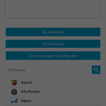
Anmelden
Schnellsuche
» zum Neuwagen-Konfigurator
Fahrzeugnr.
Abarth
Alfa Romeo
Alpine