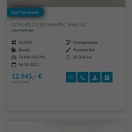
Fiat Tipo Kombi
CITY LIFE 1.0 100 Kam PDC Temp 16Z
sofort lieferbar
Fahrzeugnr.
Getriebe
412589
Schaltgetriebe
Kraftstoff
Außenfarbe
Benzin
Passione Rot
Leistung
Kilometerstand
74 kW (101 PS)
45.300 km
04.08.2021
12.945,– €
Rückruf vereinbaren
Wir rufen Sie an
Fahrzeugexposé
Fahrzeug 
incl. 19% MwSt.