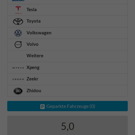
Tesla
Toyota
Volkswagen
Volvo
Weitere
Xpeng
Zeekr
Zhidou
Geparkte Fahrzeuge (
0
)
5,0