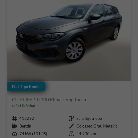
Fiat Tipo Kombi
CITY LIFE 1.0 100 Klima Temp Touch
sofort lieferbar
Fahrzeugnr.
Getriebe
412292
Schaltgetriebe
Kraftstoff
Außenfarbe
Benzin
Colosseo Grau Metallic
Leistung
Kilometerstand
74 kW (101 PS)
44.900 km