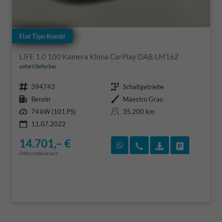
Fiat Tipo Kombi
LIFE 1.0 100 Kamera Klima CarPlay DAB LM16Z
sofort lieferbar
Fahrzeugnr.
Getriebe
394743
Schaltgetriebe
Kraftstoff
Außenfarbe
Benzin
Maestro Grau
Leistung
Kilometerstand
74 kW (101 PS)
35.200 km
11.07.2022
14.701,– €
Rückruf vereinbaren
Wir rufen Sie an
Fahrzeugexposé
Fahrzeug 
Differenzbesteuert