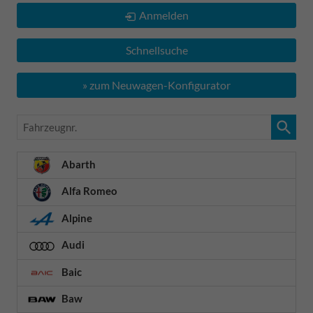
Anmelden
Schnellsuche
» zum Neuwagen-Konfigurator
Fahrzeugnr.
Abarth
Alfa Romeo
Alpine
Audi
Baic
Baw