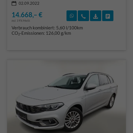
02.09.2022
14.668,– €
Rückruf vereinbaren
Wir rufen Sie an
Fahrzeugexposé
Fahrzeug 
incl. 19% MwSt.
Verbrauch kombiniert:
5,60 l/100km
CO
-Emissionen:
126,00 g/km
2