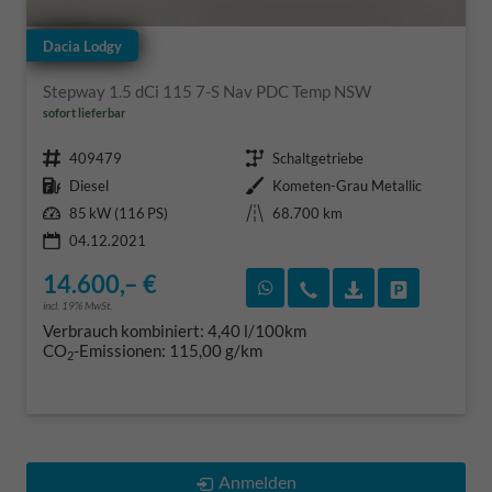
Dacia Lodgy
Stepway 1.5 dCi 115 7-S Nav PDC Temp NSW
sofort lieferbar
Fahrzeugnr.
Getriebe
409479
Schaltgetriebe
Kraftstoff
Außenfarbe
Diesel
Kometen-Grau Metallic
Leistung
Kilometerstand
85 kW (116 PS)
68.700 km
04.12.2021
14.600,– €
Rückruf vereinbaren
Wir rufen Sie an
Fahrzeugexposé
Fahrzeug 
incl. 19% MwSt.
Verbrauch kombiniert:
4,40 l/100km
CO
-Emissionen:
115,00 g/km
2
Anmelden