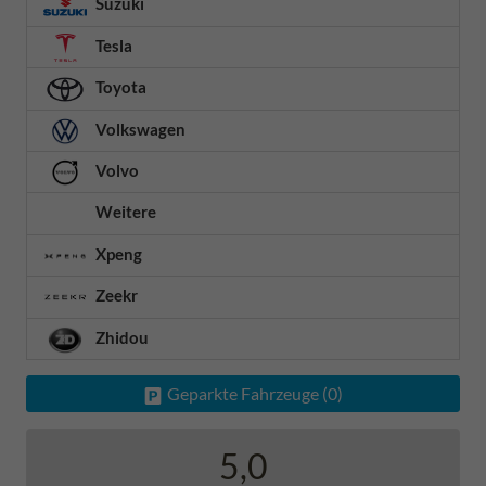
Suzuki
Tesla
Toyota
Volkswagen
Volvo
Weitere
Xpeng
Zeekr
Zhidou
Geparkte Fahrzeuge (
0
)
5,0