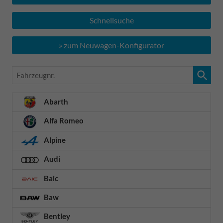
Schnellsuche
» zum Neuwagen-Konfigurator
Fahrzeugnr.
Abarth
Alfa Romeo
Alpine
Audi
Baic
Baw
Bentley