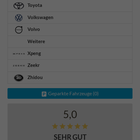
Toyota
Volkswagen
Volvo
Weitere
Xpeng
Zeekr
Zhidou
Geparkte Fahrzeuge (
0
)
5,0
SEHR GUT