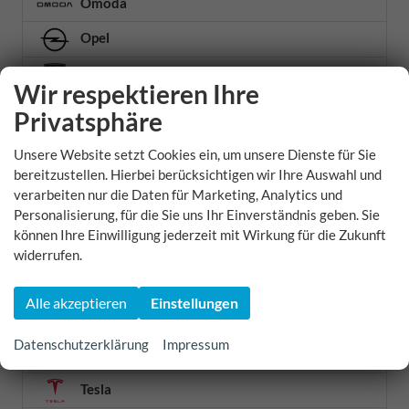
Omoda
Opel
Peugeot
Wir respektieren Ihre
Polestar
Privatsphäre
Porsche
Unsere Website setzt Cookies ein, um unsere Dienste für Sie
bereitzustellen. Hierbei berücksichtigen wir Ihre Auswahl und
Renault
verarbeiten nur die Daten für Marketing, Analytics und
Seat
Personalisierung, für die Sie uns Ihr Einverständnis geben. Sie
können Ihre Einwilligung jederzeit mit Wirkung für die Zukunft
Skoda
widerrufen.
Smart
Alle akzeptieren
Einstellungen
Ssangyong
Datenschutzerklärung
Impressum
Suzuki
Tesla