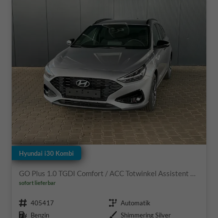
Hyundai i30 Kombi
GO Plus 1.0 TGDI Comfort / ACC Totwinkel Assistent Sitz + Lenkradheizung Alu 17"
sofort lieferbar
Fahrzeugnr.
Getriebe
405417
Automatik
Kraftstoff
Außenfarbe
Benzin
Shimmering Silver