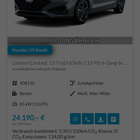
Hyundai i30 Kombi
Limited (Limited) 1.0 T-GDi 85kW (115 PS) 6-Gang-Schaltgetriebe
unverbindliche Lieferzeit:
4 Monate
Fahrzeugnr.
Getriebe
408130
Schaltgetriebe
Kraftstoff
Außenfarbe
Benzin
Weiß, Atlas White
Leistung
85 kW (116 PS)
24.190,– €
Rückruf vereinbaren
Wir rufen Sie an
Fahrzeugexposé
Fahrzeug 
incl. 19% MwSt.
Verbrauch kombiniert:
5,90 l/100km
CO
-Klasse:
D
2
CO
-Emissionen:
134,00 g/km
2