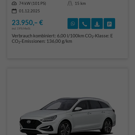
Leistung
Kilometerstand
74 kW (101 PS)
15 km
01.12.2025
23.950,– €
Rückruf vereinbaren
Wir rufen Sie an
Fahrzeugexposé
Fahrzeug 
incl. 19% MwSt.
Verbrauch kombiniert:
6,00 l/100km
CO
-Klasse:
E
2
CO
-Emissionen:
136,00 g/km
2