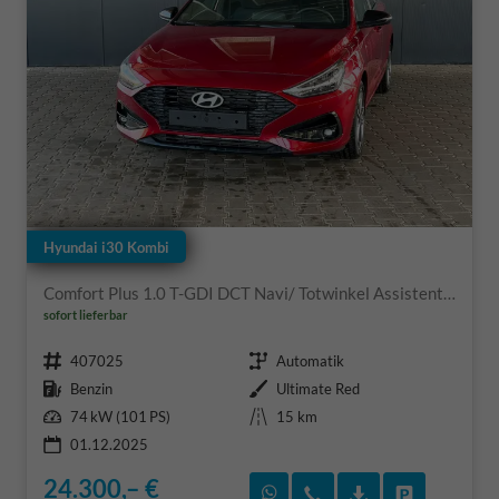
Hyundai i30 Kombi
Comfort Plus 1.0 T-GDI DCT Navi/ Totwinkel Assistent/ PDC V&H + Kamera/ Alu 17"
sofort lieferbar
Fahrzeugnr.
Getriebe
407025
Automatik
Kraftstoff
Außenfarbe
Benzin
Ultimate Red
Leistung
Kilometerstand
74 kW (101 PS)
15 km
01.12.2025
24.300,– €
Rückruf vereinbaren
Wir rufen Sie an
Fahrzeugexposé
Fahrzeug 