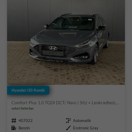
Hyundai i30 Kombi
Comfort Plus 1.0 TGDI DCT/ Navi / Sitz + Lenkradheizung PDC V&H Kamera LED Alu 17"
sofort lieferbar
Fahrzeugnr.
Getriebe
407022
Automatik
Kraftstoff
Außenfarbe
Benzin
Ecotronic Gray