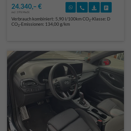
24.340,– €
Rückruf vereinbaren
Wir rufen Sie an
Fahrzeugexposé
Fahrzeug 
incl. 19% MwSt.
Verbrauch kombiniert:
5,90 l/100km
CO
-Klasse:
D
2
CO
-Emissionen:
134,00 g/km
2