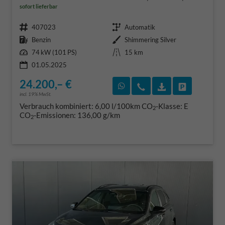
sofort lieferbar
Fahrzeugnr.
Getriebe
407023
Automatik
Kraftstoff
Außenfarbe
Benzin
Shimmering Silver
Leistung
Kilometerstand
74 kW (101 PS)
15 km
01.05.2025
24.200,– €
Rückruf vereinbaren
Wir rufen Sie an
Fahrzeugexposé
Fahrzeug 
incl. 19% MwSt.
Verbrauch kombiniert:
6,00 l/100km
CO
-Klasse:
E
2
CO
-Emissionen:
136,00 g/km
2