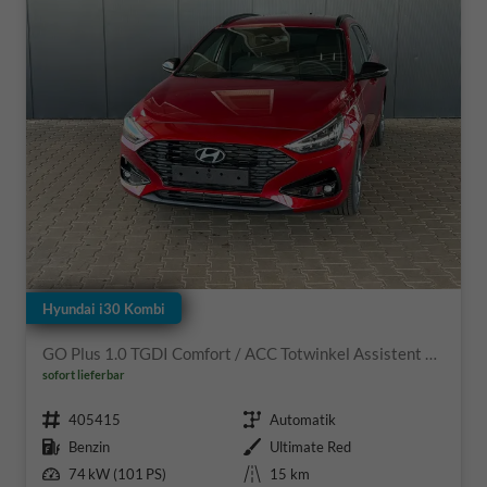
Hyundai i30 Kombi
GO Plus 1.0 TGDI Comfort / ACC Totwinkel Assistent Sitz + Lenkradheizung Alu 17"
sofort lieferbar
Fahrzeugnr.
Getriebe
405415
Automatik
Kraftstoff
Außenfarbe
Benzin
Ultimate Red
Leistung
Kilometerstand
74 kW (101 PS)
15 km