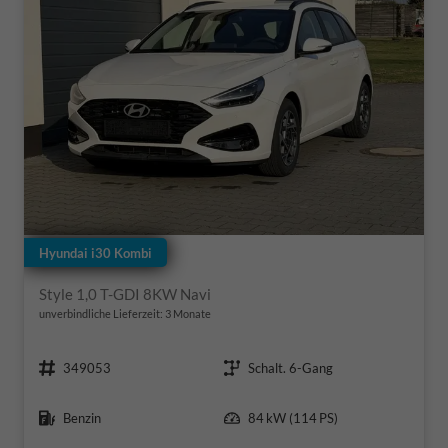
Hyundai i30 Kombi
Style 1,0 T-GDI 8KW Navi
unverbindliche Lieferzeit:
3 Monate
Fahrzeugnr.
Getriebe
349053
Schalt. 6-Gang
Kraftstoff
Leistung
Benzin
84 kW (114 PS)