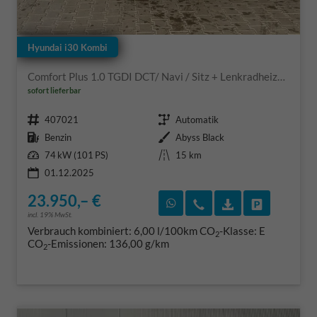
Hyundai i30 Kombi
Comfort Plus 1.0 TGDI DCT/ Navi / Sitz + Lenkradheizung PDC V&H Kamera LED Alu 17"
sofort lieferbar
Fahrzeugnr.
Getriebe
407021
Automatik
Kraftstoff
Außenfarbe
Benzin
Abyss Black
Leistung
Kilometerstand
74 kW (101 PS)
15 km
01.12.2025
23.950,– €
Rückruf vereinbaren
Wir rufen Sie an
Fahrzeugexposé
Fahrzeug 
incl. 19% MwSt.
Verbrauch kombiniert:
6,00 l/100km
CO
-Klasse:
E
2
CO
-Emissionen:
136,00 g/km
2