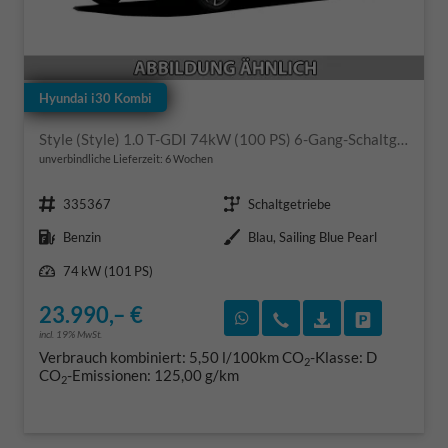
Hyundai i30 Kombi
Style (Style) 1.0 T-GDI 74kW (100 PS) 6-Gang-Schaltgetriebe
unverbindliche Lieferzeit:
6 Wochen
Fahrzeugnr.
Getriebe
335367
Schaltgetriebe
Kraftstoff
Außenfarbe
Benzin
Blau, Sailing Blue Pearl
Leistung
74 kW (101 PS)
23.990,– €
Rückruf vereinbaren
Wir rufen Sie an
Fahrzeugexposé
Fahrzeug 
incl. 19% MwSt.
Verbrauch kombiniert:
5,50 l/100km
CO
-Klasse:
D
2
CO
-Emissionen:
125,00 g/km
2