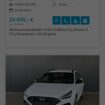
Leistung
Kilometerstand
74 kW (101 PS)
15 km
01.04.2025
24.490,– €
Rückruf vereinbaren
Wir rufen Sie an
Fahrzeugexposé
Fahrzeug 
incl. 19% MwSt.
Verbrauch kombiniert:
6,00 l/100km
CO
-Klasse:
E
2
CO
-Emissionen:
136,00 g/km
2