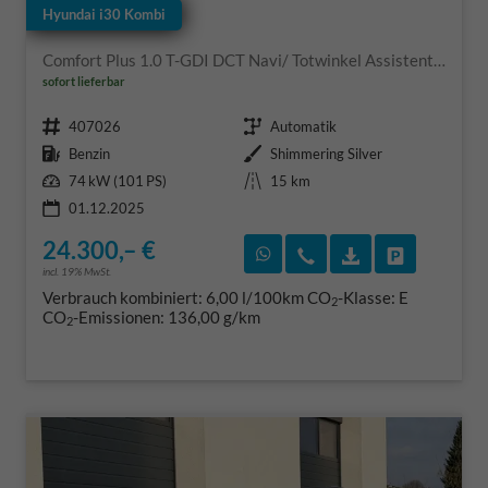
Hyundai i30 Kombi
Comfort Plus 1.0 T-GDI DCT Navi/ Totwinkel Assistent/ PDC V&H + Kamera/ Alu 17"
sofort lieferbar
Fahrzeugnr.
Getriebe
407026
Automatik
Kraftstoff
Außenfarbe
Benzin
Shimmering Silver
Leistung
Kilometerstand
74 kW (101 PS)
15 km
01.12.2025
24.300,– €
Rückruf vereinbaren
Wir rufen Sie an
Fahrzeugexposé
Fahrzeug 
incl. 19% MwSt.
Verbrauch kombiniert:
6,00 l/100km
CO
-Klasse:
E
2
CO
-Emissionen:
136,00 g/km
2