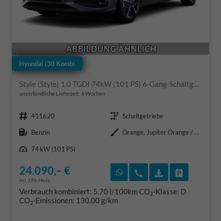
Hyundai i30 Kombi
Style (Style) 1.0 TGDI 74kW (101 PS) 6-Gang-Schaltgetriebe
unverbindliche Lieferzeit:
6 Wochen
Fahrzeugnr.
Getriebe
411620
Schaltgetriebe
Kraftstoff
Außenfarbe
Benzin
Orange, Jupiter Orange / MET (PL2)
Leistung
74 kW (101 PS)
24.090,– €
Rückruf vereinbaren
Wir rufen Sie an
Fahrzeugexposé
Fahrzeug 
incl. 19% MwSt.
Verbrauch kombiniert:
5,70 l/100km
CO
-Klasse:
D
2
CO
-Emissionen:
130,00 g/km
2