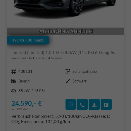
Hyundai i30 Kombi
Limited (Limited) 1.0 T-GDi 85kW (115 PS) 6-Gang-Schaltgetriebe
unverbindliche Lieferzeit:
4 Monate
Fahrzeugnr.
Getriebe
408131
Schaltgetriebe
Kraftstoff
Außenfarbe
Benzin
Schwarz
Leistung
85 kW (116 PS)
24.590,– €
Rückruf vereinbaren
Wir rufen Sie an
Fahrzeugexposé
Fahrzeug 
incl. 19% MwSt.
Verbrauch kombiniert:
5,90 l/100km
CO
-Klasse:
D
2
CO
-Emissionen:
134,00 g/km
2