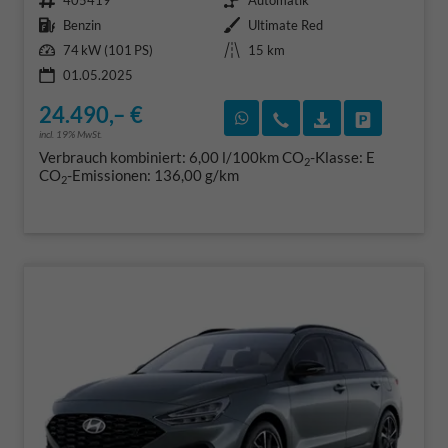
405419
Automatik
Kraftstoff
Außenfarbe
Benzin
Ultimate Red
Leistung
Kilometerstand
74 kW (101 PS)
15 km
01.05.2025
24.490,– €
Rückruf vereinbaren
Wir rufen Sie an
Fahrzeugexposé
Fahrzeug 
incl. 19% MwSt.
Verbrauch kombiniert:
6,00 l/100km
CO
-Klasse:
E
2
CO
-Emissionen:
136,00 g/km
2