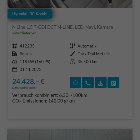
Hyundai i30 Kombi
N Line 1.5 T-GDI DCT N-LINE, LED, Navi, Kamera
sofort lieferbar
Fahrzeugnr.
Getriebe
412235
Automatik
Kraftstoff
Außenfarbe
Benzin
Dark Teal Metallic
Leistung
Kilometerstand
118 kW (160 PS)
35.500 km
01.11.2023
24.428,– €
Rückruf vereinbaren
Wir rufen Sie an
Fahrzeugexposé
Fahrzeug 
Differenzbesteuert
Verbrauch kombiniert:
6,30 l/100km
CO
-Emissionen:
142,00 g/km
2