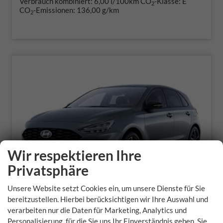
Verbrauch kombiniert:
6,00 l/100km
CO
-Klasse:
E
2
CO
-Emissionen:
136,00 g/km
2
Wir respektieren Ihre
Privatsphäre
Unsere Website setzt Cookies ein, um unsere Dienste für Sie
bereitzustellen. Hierbei berücksichtigen wir Ihre Auswahl und
verarbeiten nur die Daten für Marketing, Analytics und
Hyundai i30 Kombi
Personalisierung, für die Sie uns Ihr Einverständnis geben. Sie