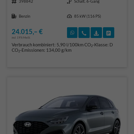
398842
Schalt. 6-Gang
Kraftstoff
Leistung
Benzin
85 kW (116 PS)
24.015,– €
Rückruf vereinbaren
Wir rufen Sie an
Fahrzeugexposé
Fahrzeug 
incl. 19% MwSt.
Verbrauch kombiniert:
5,90 l/100km
CO
-Klasse:
D
2
CO
-Emissionen:
134,00 g/km
2