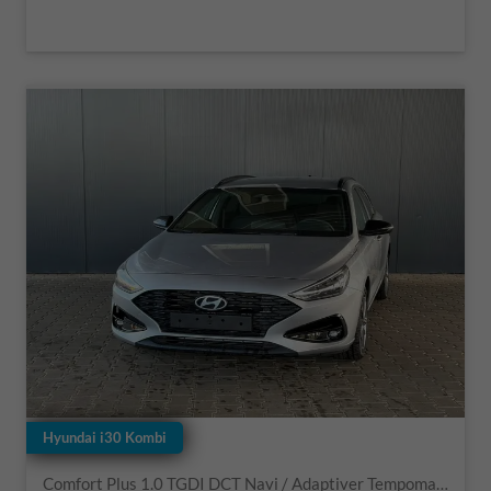
Hyundai i30 Kombi
Comfort Plus 1.0 TGDI DCT Navi / Adaptiver Tempomat/ Totwinkel Assistent/ Alu 17"