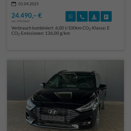
01.04.2025
24.490,– €
Rückruf vereinbaren
Wir rufen Sie an
Fahrzeugexposé
Fahrzeug 
incl. 19% MwSt.
Verbrauch kombiniert:
6,00 l/100km
CO
-Klasse:
E
2
CO
-Emissionen:
136,00 g/km
2