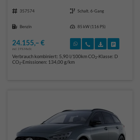
Fahrzeugnr.
Getriebe
357574
Schalt. 6-Gang
Kraftstoff
Leistung
Benzin
85 kW (116 PS)
24.155,– €
Rückruf vereinbaren
Wir rufen Sie an
Fahrzeugexposé
Fahrzeug 
incl. 19% MwSt.
Verbrauch kombiniert:
5,90 l/100km
CO
-Klasse:
D
2
CO
-Emissionen:
134,00 g/km
2