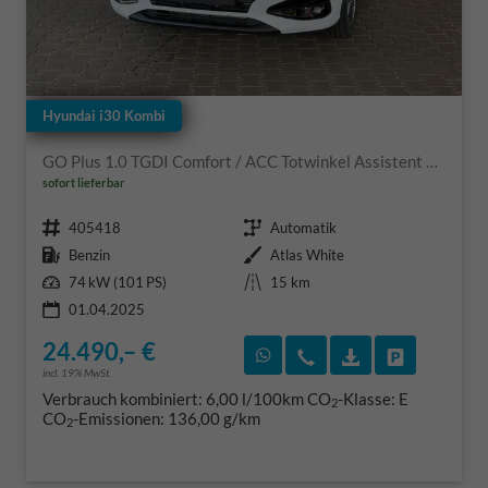
Hyundai i30 Kombi
GO Plus 1.0 TGDI Comfort / ACC Totwinkel Assistent Sitz + Lenkradheizung Alu 17"
sofort lieferbar
Fahrzeugnr.
Getriebe
405418
Automatik
Kraftstoff
Außenfarbe
Benzin
Atlas White
Leistung
Kilometerstand
74 kW (101 PS)
15 km
01.04.2025
24.490,– €
Rückruf vereinbaren
Wir rufen Sie an
Fahrzeugexposé
Fahrzeug 
incl. 19% MwSt.
Verbrauch kombiniert:
6,00 l/100km
CO
-Klasse:
E
2
CO
-Emissionen:
136,00 g/km
2