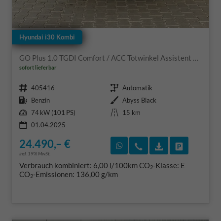
Hyundai i30 Kombi
GO Plus 1.0 TGDI Comfort / ACC Totwinkel Assistent Sitz + Lenkradheizung Alu 17"
sofort lieferbar
Fahrzeugnr.
Getriebe
405416
Automatik
Kraftstoff
Außenfarbe
Benzin
Abyss Black
Leistung
Kilometerstand
74 kW (101 PS)
15 km
01.04.2025
24.490,– €
Rückruf vereinbaren
Wir rufen Sie an
Fahrzeugexposé
Fahrzeug 
incl. 19% MwSt.
Verbrauch kombiniert:
6,00 l/100km
CO
-Klasse:
E
2
CO
-Emissionen:
136,00 g/km
2