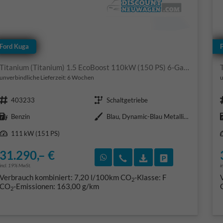
Ford Kuga
Titanium (Titanium) 1.5 EcoBoost 110kW (150 PS) 6-Gang Schaltgetriebe
unverbindliche Lieferzeit:
6 Wochen
u
Fahrzeugnr.
Getriebe
403233
Schaltgetriebe
Kraftstoff
Außenfarbe
Benzin
Blau, Dynamic-Blau Metallic (PN4FZ0)
Leistung
111 kW (151 PS)
31.290,– €
Rückruf vereinbaren
Wir rufen Sie an
Fahrzeugexposé (PD
Fahrzeug park
incl. 19% MwSt.
i
Verbrauch kombiniert:
7,20 l/100km
CO
-Klasse:
F
2
CO
-Emissionen:
163,00 g/km
2