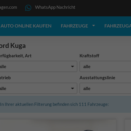
agen.com
WhatsApp Nachricht
AUTO ONLINE KAUFEN
FAHRZEUGE
FAHRZEUG
ord Kuga
rfügbarkeit, Art
Kraftstoff
trieb
Ausstattungslinie
In Ihrer aktuellen Filterung befinden sich
111
Fahrzeuge: