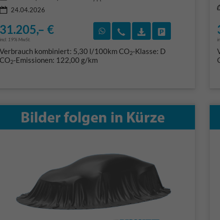
24.04.2026
31.205,– €
Rückruf vereinbaren
Wir rufen Sie an
Fahrzeugexposé (PD
Fahrzeug park
incl. 19% MwSt.
i
Verbrauch kombiniert:
5,30 l/100km
CO
-Klasse:
D
2
CO
-Emissionen:
122,00 g/km
2