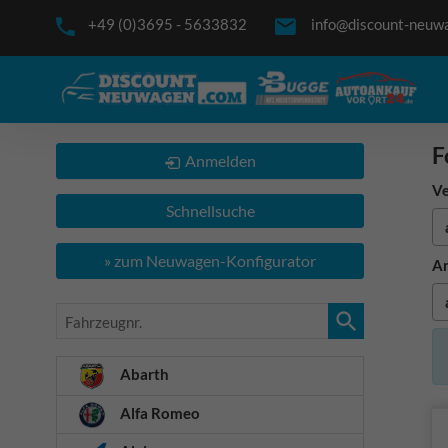
+49 (0)3695 - 5633832
info@discount-neuw
F
Anmelden
Ve
Schnellsuche
» zum Neuwagen-Konfigurator
An
Fahrzeugnr.
Abarth
Alfa Romeo