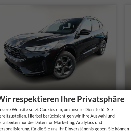
Wir respektieren Ihre Privatsphäre
Ford Kuga
nsere Website setzt Cookies ein, um unsere Dienste für Sie
ST-Line FHEV WinterP Nav LED Kam PDC 5J-Gar
ereitzustellen. Hierbei berücksichtigen wir Ihre Auswahl und
sofort lieferbar
s
erarbeiten nur die Daten für Marketing, Analytics und
ersonalisierung, für die Sie uns Ihr Einverständnis geben. Sie können
Fahrzeugnr.
Getriebe