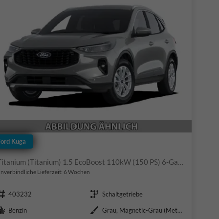
Ford Kuga
Titanium (Titanium) 1.5 EcoBoost 110kW (150 PS) 6-Gang Schaltgetriebe
nverbindliche Lieferzeit:
6 Wochen
Fahrzeugnr.
Getriebe
403232
Schaltgetriebe
Kraftstoff
Außenfarbe
Benzin
Grau, Magnetic-Grau (Metallic) (PN4DQ0)