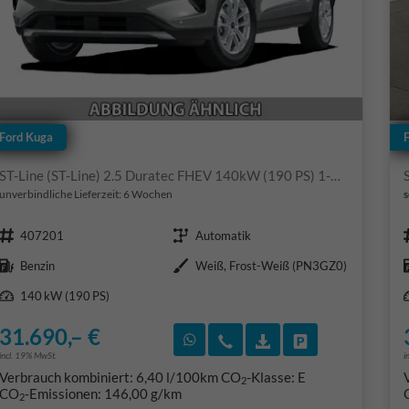
Ford Kuga
ST-Line (ST-Line) 2.5 Duratec FHEV 140kW (190 PS) 1-Gang-DSG
unverbindliche Lieferzeit:
6 Wochen
s
Fahrzeugnr.
Getriebe
407201
Automatik
Kraftstoff
Außenfarbe
Benzin
Weiß, Frost-Weiß (PN3GZ0)
Leistung
140 kW (190 PS)
31.690,– €
Rückruf vereinbaren
Wir rufen Sie an
Fahrzeugexposé (PD
Fahrzeug park
incl. 19% MwSt.
i
Verbrauch kombiniert:
6,40 l/100km
CO
-Klasse:
E
2
CO
-Emissionen:
146,00 g/km
2