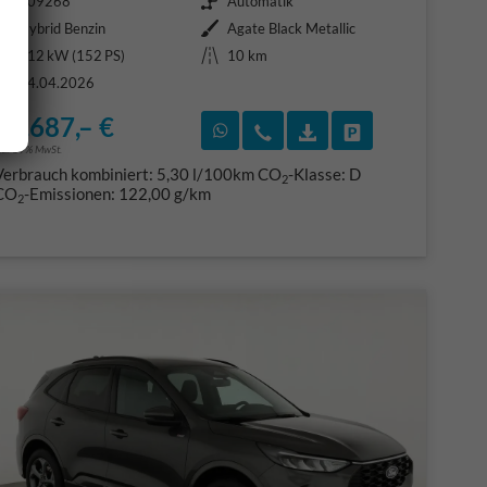
409268
Automatik
Kraftstoff
Außenfarbe
Hybrid Benzin
Agate Black Metallic
Leistung
Kilometerstand
112 kW (152 PS)
10 km
24.04.2026
31.687,– €
F)
en
Rückruf vereinbaren
Wir rufen Sie an
Fahrzeugexposé (PDF
Fahrzeug parke
ncl. 19% MwSt.
Verbrauch kombiniert:
5,30 l/100km
CO
-Klasse:
D
2
CO
-Emissionen:
122,00 g/km
2