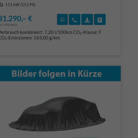
Leistung
111 kW (151 PS)
31.290,– €
F)
en
Rückruf vereinbaren
Wir rufen Sie an
Fahrzeugexposé (PDF
Fahrzeug parke
ncl. 19% MwSt.
Verbrauch kombiniert:
7,20 l/100km
CO
-Klasse:
F
2
CO
-Emissionen:
163,00 g/km
2