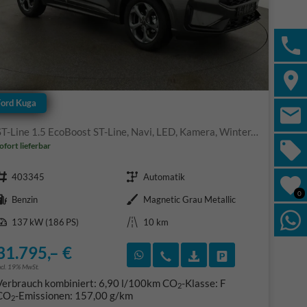
Ford Kuga
ST-Line 1.5 EcoBoost ST-Line, Navi, LED, Kamera, Winter, FS beheizbar
ofort lieferbar
Fahrzeugnr.
Getriebe
403345
Automatik
0
Kraftstoff
Außenfarbe
Benzin
Magnetic Grau Metallic
Leistung
Kilometerstand
137 kW (186 PS)
10 km
31.795,– €
F)
en
Rückruf vereinbaren
Wir rufen Sie an
Fahrzeugexposé (PDF
Fahrzeug parke
ncl. 19% MwSt.
Verbrauch kombiniert:
6,90 l/100km
CO
-Klasse:
F
2
CO
-Emissionen:
157,00 g/km
2