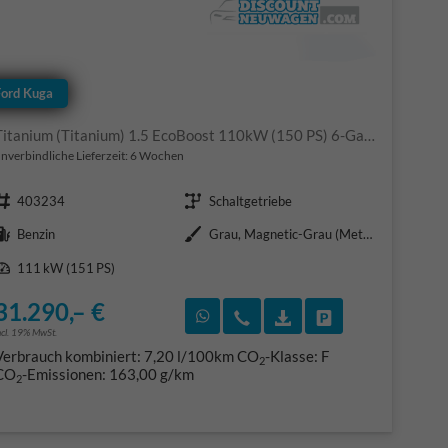
Ford Kuga
Titanium (Titanium) 1.5 EcoBoost 110kW (150 PS) 6-Gang Schaltgetriebe
nverbindliche Lieferzeit:
6 Wochen
Fahrzeugnr.
Getriebe
403234
Schaltgetriebe
Kraftstoff
Außenfarbe
Benzin
Grau, Magnetic-Grau (Metallic) (PN4DQ0)
Leistung
111 kW (151 PS)
31.290,– €
F)
en
Rückruf vereinbaren
Wir rufen Sie an
Fahrzeugexposé (PDF
Fahrzeug parke
ncl. 19% MwSt.
Verbrauch kombiniert:
7,20 l/100km
CO
-Klasse:
F
2
CO
-Emissionen:
163,00 g/km
2