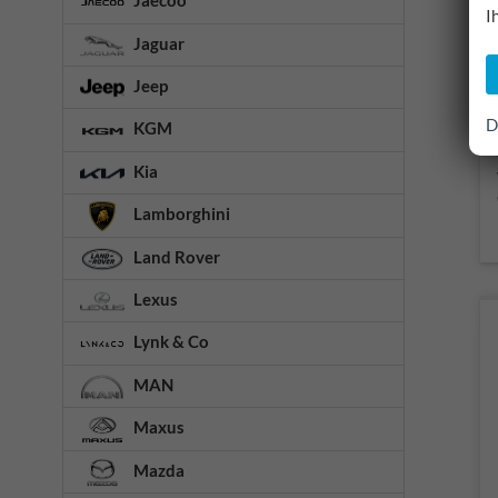
Jaecoo
I
Jaguar
Jeep
D
KGM
Kia
Lamborghini
Land Rover
Lexus
Lynk & Co
MAN
Maxus
Mazda