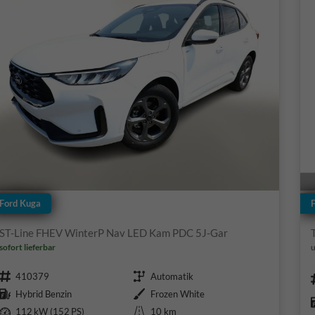
Ford Kuga
ST-Line FHEV WinterP Nav LED Kam PDC 5J-Gar
sofort lieferbar
u
Fahrzeugnr.
Getriebe
410379
Automatik
Kraftstoff
Außenfarbe
Hybrid Benzin
Frozen White
Leistung
Kilometerstand
112 kW (152 PS)
10 km