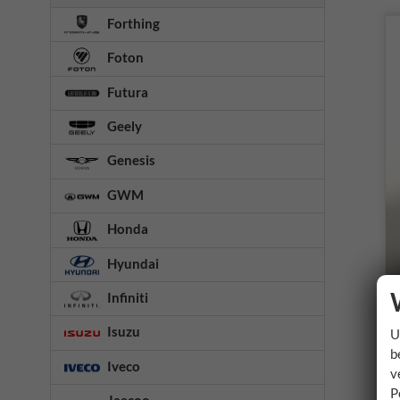
Forthing
Foton
Futura
Geely
Genesis
GWM
Honda
Hyundai
Infiniti
Isuzu
U
b
Iveco
v
P