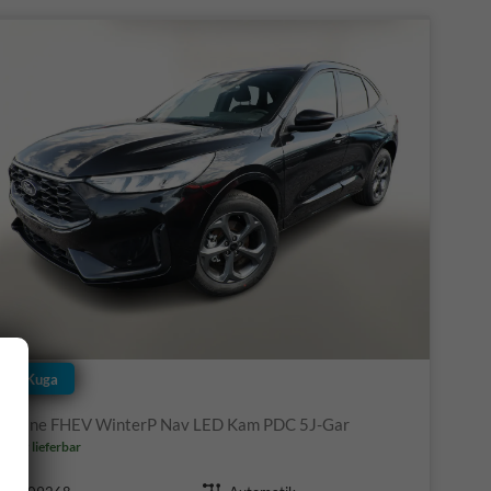
Ford Kuga
ST-Line FHEV WinterP Nav LED Kam PDC 5J-Gar
ofort lieferbar
Fahrzeugnr.
Getriebe