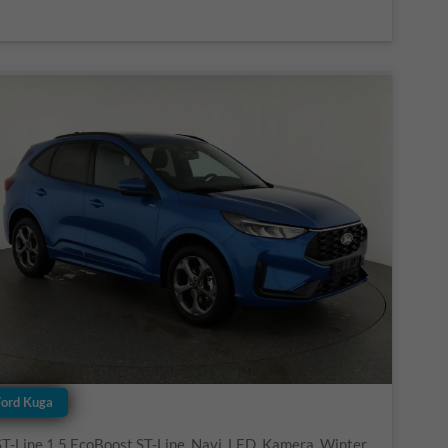
Ford Kuga
ST-Line 1.5 EcoBoost ST-Line, Navi, LED, Kamera, Winter, FS beheizbar