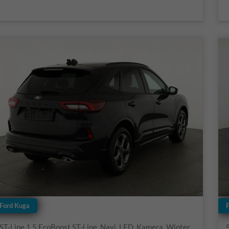
Ford Kuga
ST-Line 1.5 EcoBoost ST-Line, Navi, LED, Kamera, Winter, FS beheizbar