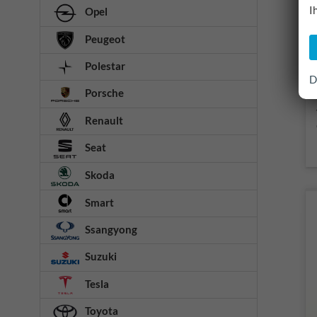
I
Opel
Peugeot
Polestar
D
Porsche
Renault
Seat
Skoda
Smart
Ssangyong
Suzuki
Tesla
Toyota