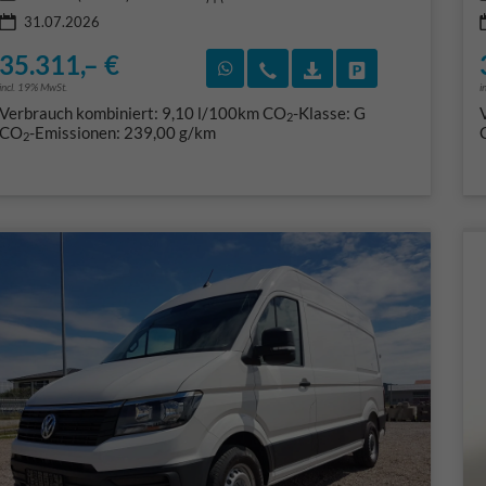
31.07.2026
35.311,– €
Rückruf vereinbaren
Wir rufen Sie an
Fahrzeugexposé (PD
Fahrzeug park
incl. 19% MwSt.
i
Verbrauch kombiniert:
9,10 l/100km
CO
-Klasse:
G
2
CO
-Emissionen:
239,00 g/km
2