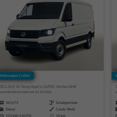
Volkswagen Crafter
30 L3H2 3S Temp AppCo 2xPDC Vorber.AHK
unverbindliche Lieferzeit:
23.10.2026
u
Fahrzeugnr.
Getriebe
361273
Schaltgetriebe
Kraftstoff
Außenfarbe
Diesel
Candy-Weiß
Leistung
Kilometerstand
103 kW (140 PS)
10 km