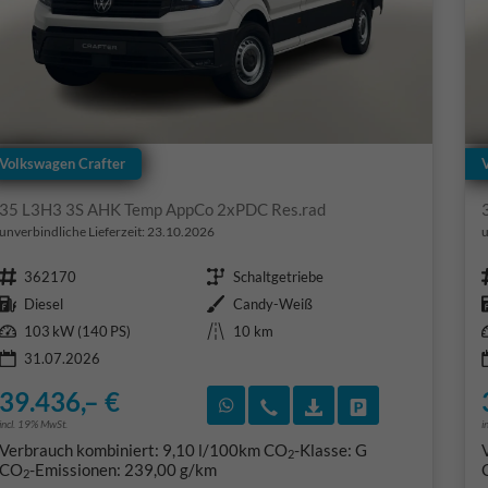
Volkswagen Crafter
35 L3H3 3S AHK Temp AppCo 2xPDC Res.rad
unverbindliche Lieferzeit:
23.10.2026
u
Fahrzeugnr.
Getriebe
362170
Schaltgetriebe
Kraftstoff
Außenfarbe
Diesel
Candy-Weiß
Leistung
Kilometerstand
103 kW (140 PS)
10 km
31.07.2026
39.436,– €
Rückruf vereinbaren
Wir rufen Sie an
Fahrzeugexposé (PD
Fahrzeug park
incl. 19% MwSt.
i
Verbrauch kombiniert:
9,10 l/100km
CO
-Klasse:
G
2
CO
-Emissionen:
239,00 g/km
2