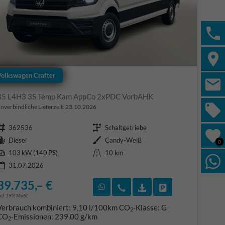
Volkswagen Crafter
35 L4H3 3S Temp Kam AppCo 2xPDC VorbAHK
nverbindliche Lieferzeit:
23.10.2026
Fahrzeugnr.
Getriebe
362536
Schaltgetriebe
Kraftstoff
Außenfarbe
Diesel
Candy-Weiß
0
Leistung
Kilometerstand
103 kW (140 PS)
10 km
31.07.2026
39.735,– €
F)
en
Rückruf vereinbaren
Wir rufen Sie an
Fahrzeugexposé (PDF
Fahrzeug parke
ncl. 19% MwSt.
Verbrauch kombiniert:
9,10 l/100km
CO
-Klasse:
G
2
CO
-Emissionen:
239,00 g/km
2