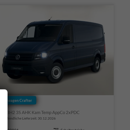
Volkswagen Crafter
35 L3H2 3S AHK Kam Temp AppCo 2xPDC
nverbindliche Lieferzeit:
30.12.2026
Fahrzeugnr.
Getriebe