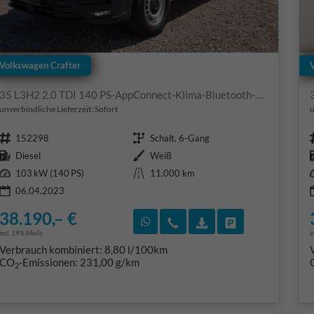
Volkswagen Crafter
35 L3H2 2.0 TDI 140 PS-AppConnect-Klima-Bluetooth-Kamera-Regalausbau-Sofort
unverbindliche Lieferzeit: Sofort
u
Fahrzeugnr.
Getriebe
152298
Schalt. 6-Gang
Kraftstoff
Außenfarbe
Diesel
Weiß
Leistung
Kilometerstand
103 kW (140 PS)
11.000 km
06.04.2023
38.190,– €
Rückruf vereinbaren
Wir rufen Sie an
Fahrzeugexposé (PD
Fahrzeug park
incl. 19% MwSt.
i
Verbrauch kombiniert:
8,80 l/100km
CO
-Emissionen:
231,00 g/km
2