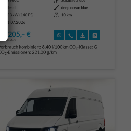
399801
Schaltgetriebe
Kraftstoff
Außenfarbe
Diesel
deep ocean blue
Leistung
Kilometerstand
103 kW (140 PS)
10 km
31.07.2026
39.205,– €
F)
en
Rückruf vereinbaren
Wir rufen Sie an
Fahrzeugexposé (PDF
Fahrzeug parke
ncl. 19% MwSt.
Verbrauch kombiniert:
8,40 l/100km
CO
-Klasse:
G
2
CO
-Emissionen:
221,00 g/km
2