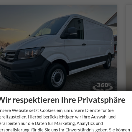
Wir respektieren Ihre Privatsphäre
Volkswagen Crafter
nsere Website setzt Cookies ein, um unsere Dienste für Sie
30 2.0 TDI MR L3H2 / 4 J. Garantie
ereitzustellen. Hierbei berücksichtigen wir Ihre Auswahl und
sofort lieferbar
u
erarbeiten nur die Daten für Marketing, Analytics und
ersonalisierung, für die Sie uns Ihr Einverständnis geben. Sie können
Fahrzeugnr.
Getriebe