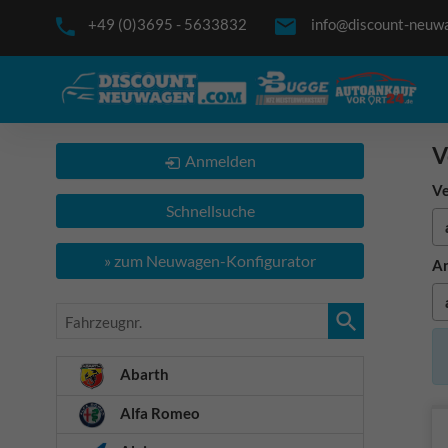
+49 (0)3695 - 5633832
info@discount-neuw
V
Anmelden
Ve
Schnellsuche
» zum Neuwagen-Konfigurator
An
Fahrzeugnr.
Abarth
Alfa Romeo