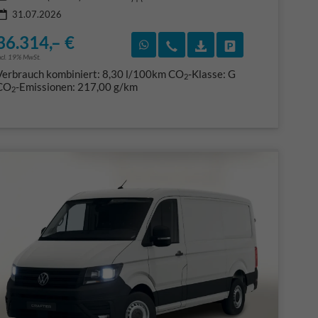
31.07.2026
36.314,– €
F)
en
Rückruf vereinbaren
Wir rufen Sie an
Fahrzeugexposé (PDF
Fahrzeug parke
ncl. 19% MwSt.
Verbrauch kombiniert:
8,30 l/100km
CO
-Klasse:
G
2
CO
-Emissionen:
217,00 g/km
2