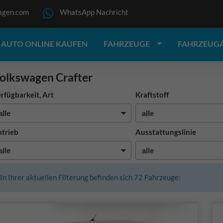
agen.com
WhatsApp Nachricht
AUTO ONLINE KAUFEN
FAHRZEUGE
FAHRZEUG
olkswagen Crafter
rfügbarkeit, Art
Kraftstoff
trieb
Ausstattungslinie
In Ihrer aktuellen Filterung befinden sich
72
Fahrzeuge: