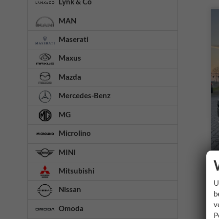
Lynk & Co
MAN
Maserati
Maxus
Mazda
Mercedes-Benz
MG
Microlino
MINI
Mitsubishi
U
Nissan
b
v
Omoda
P