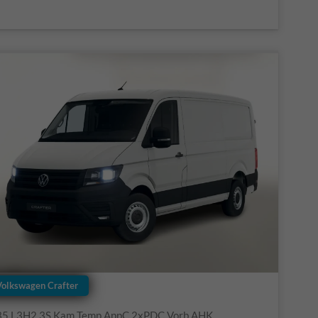
Volkswagen Crafter
35 L3H2 3S Kam Temp AppC 2xPDC Vorb.AHK