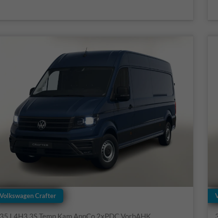
Volkswagen Crafter
35 L4H3 3S Temp Kam AppCo 2xPDC VorbAHK