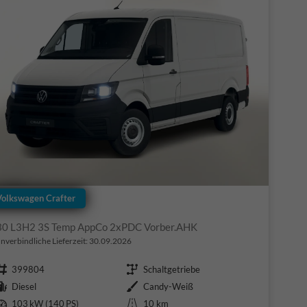
Volkswagen Crafter
30 L3H2 3S Temp AppCo 2xPDC Vorber.AHK
nverbindliche Lieferzeit:
30.09.2026
Fahrzeugnr.
Getriebe
399804
Schaltgetriebe
Kraftstoff
Außenfarbe
Diesel
Candy-Weiß
Leistung
Kilometerstand
103 kW (140 PS)
10 km