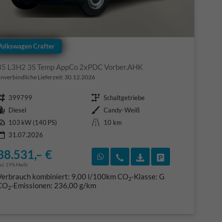
Volkswagen Crafter
35 L3H2 3S Temp AppCo 2xPDC Vorber.AHK
nverbindliche Lieferzeit:
30.12.2026
Fahrzeugnr.
Getriebe
399799
Schaltgetriebe
Kraftstoff
Außenfarbe
Diesel
Candy-Weiß
Leistung
Kilometerstand
103 kW (140 PS)
10 km
31.07.2026
38.531,– €
F)
en
Rückruf vereinbaren
Wir rufen Sie an
Fahrzeugexposé (PDF
Fahrzeug parke
ncl. 19% MwSt.
Verbrauch kombiniert:
9,00 l/100km
CO
-Klasse:
G
2
CO
-Emissionen:
236,00 g/km
2