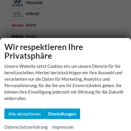
Hyundai
Infiniti
Isuzu
Iveco
Wir respektieren Ihre
Jaecoo
Privatsphäre
Jaguar
Unsere Website setzt Cookies ein, um unsere Dienste für Sie
Jeep
bereitzustellen. Hierbei berücksichtigen wir Ihre Auswahl und
verarbeiten nur die Daten für Marketing, Analytics und
KGM
Personalisierung, für die Sie uns Ihr Einverständnis geben. Sie
können Ihre Einwilligung jederzeit mit Wirkung für die Zukunft
Kia
widerrufen.
Lamborghini
Alle akzeptieren
Einstellungen
Land Rover
Lexus
Datenschutzerklärung
Impressum