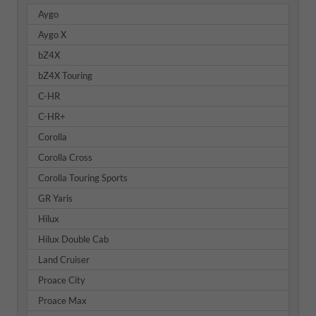
Aygo
Aygo X
bZ4X
bZ4X Touring
C-HR
C-HR+
Corolla
Corolla Cross
Corolla Touring Sports
GR Yaris
Hilux
Hilux Double Cab
Land Cruiser
Proace City
Proace Max