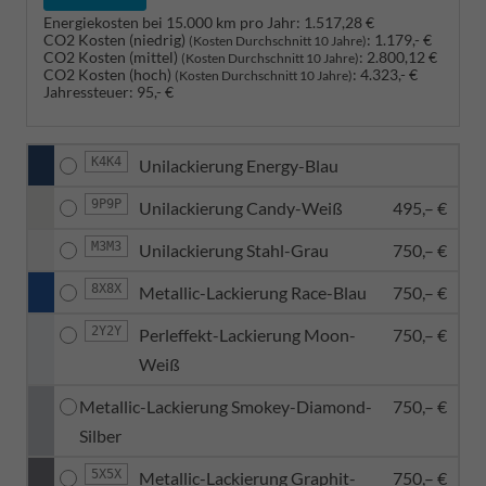
Energiekosten bei 15.000 km pro Jahr:
1.517,28 €
CO2 Kosten (niedrig)
:
1.179,- €
(Kosten Durchschnitt 10 Jahre)
CO2 Kosten (mittel)
:
2.800,12 €
(Kosten Durchschnitt 10 Jahre)
CO2 Kosten (hoch)
:
4.323,- €
(Kosten Durchschnitt 10 Jahre)
Jahressteuer:
95,- €
K4K4
Unilackierung Energy-Blau
9P9P
Unilackierung Candy-Weiß
495,– €
M3M3
Unilackierung Stahl-Grau
750,– €
8X8X
Metallic-Lackierung Race-Blau
750,– €
2Y2Y
Perleffekt-Lackierung Moon-
750,– €
Weiß
Metallic-Lackierung Smokey-Diamond-
750,– €
Silber
5X5X
Metallic-Lackierung Graphit-
750,– €