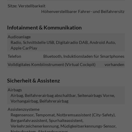
Sitze: Verstellbarkeit
Höhenverstellbarer Fahrer- und Beifahrersitz
Infotainment & Kommunikation
Audioanlage
Radio, Schnittstelle USB, Digitalradio DAB, Android Auto,
Apple CarPlay
Telefon
Bluetooth, Induktionsladen für Smartphones
Volldigitales Kombiinstrument (Virtual Cockpit)
vorhanden
Sicherheit & Assistenz
Airbags
Airbag, Beifahrerairbag abschaltbar, Seitenairbags Vorne,
Vorhangairbag, Beifahrerairbag
Assistenzsysteme
Regensensor, Tempomat, Notbremsassistent (City-Safety),
Berganfahrassistent, Spurhalteassistent,
Verkehrzeichenerkennung, Müdigkeitserkennungs-Sensor,
Notrufsystem, Abstandswarner