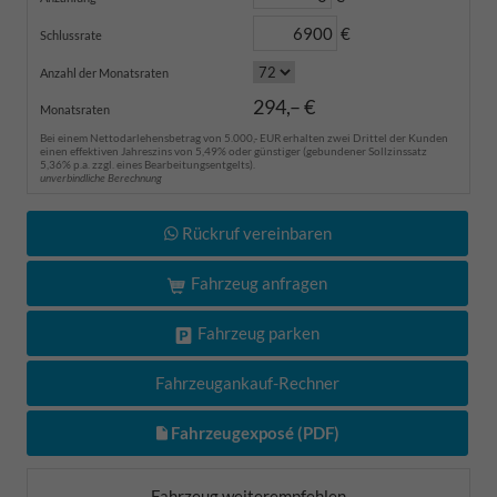
€
Schlussrate
Anzahl der Monatsraten
294,– €
Monatsraten
Bei einem Nettodarlehensbetrag von 5.000,- EUR erhalten zwei Drittel der Kunden
einen effektiven Jahreszins von 5,49% oder günstiger (gebundener Sollzinssatz
5,36% p.a. zzgl. eines Bearbeitungsentgelts).
unverbindliche Berechnung
Rückruf vereinbaren
Fahrzeug anfragen
Fahrzeug parken
Fahrzeugankauf-Rechner
Fahrzeugexposé (PDF)
Fahrzeug weiterempfehlen