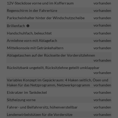
12V-Steckdose vorne und im Kofferraum
vorhanden
Regenschirm in der Fahrertüre
vorhanden
Parkscheinhalter hinter der Windschutzscheibe
vorhanden
(Vermerk:
vorhanden
Brillenfach
entfällt
Handschuhfach, beleuchtet
vorhanden
i.V.
mit
Armlehne vorn mit Ablagefach
vorhanden
dem
Mittelkonsole mit Getränkehaltern
vorhanden
optionalen
Ablagetaschen auf der Rückseite der Vordersitzlehnen
Panoramadach!)
vorhanden
Rücksitzbank ungeteilt, Rücksitzlehne geteilt umklappbar
vorhanden
Variables Konzept im Gepäckraum: 4 Haken seitlich, Ösen und
Haken für das Netzprogramm, Netzwerkprogramm
vorhanden
Eiskratzer im Tankdeckel
vorhanden
Sitzheizung vorne
vorhanden
Fahrer- und Beifahrersitz, höhenverstellbar
vorhanden
Lendenwirbelstützen für die Vordersitze
vorhanden