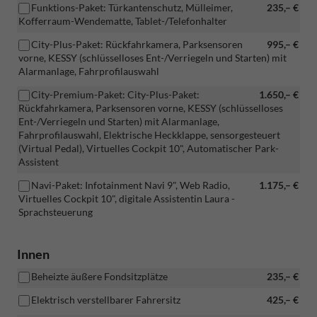
Funktions-Paket: Türkantenschutz, Mülleimer,
235,– €
Kofferraum-Wendematte, Tablet-/Telefonhalter
City-Plus-Paket: Rückfahrkamera, Parksensoren
995,– €
vorne, KESSY (schlüsselloses Ent-/Verriegeln und Starten) mit
Alarmanlage, Fahrprofilauswahl
City-Premium-Paket: City-Plus-Paket:
1.650,– €
Rückfahrkamera, Parksensoren vorne, KESSY (schlüsselloses
Ent-/Verriegeln und Starten) mit Alarmanlage,
Fahrprofilauswahl, Elektrische Heckklappe, sensorgesteuert
(Virtual Pedal), Virtuelles Cockpit 10", Automatischer Park-
Assistent
Navi-Paket: Infotainment Navi 9", Web Radio,
1.175,– €
Virtuelles Cockpit 10", digitale Assistentin Laura -
Sprachsteuerung
Innen
Beheizte äußere Fondsitzplätze
235,– €
Elektrisch verstellbarer Fahrersitz
425,– €