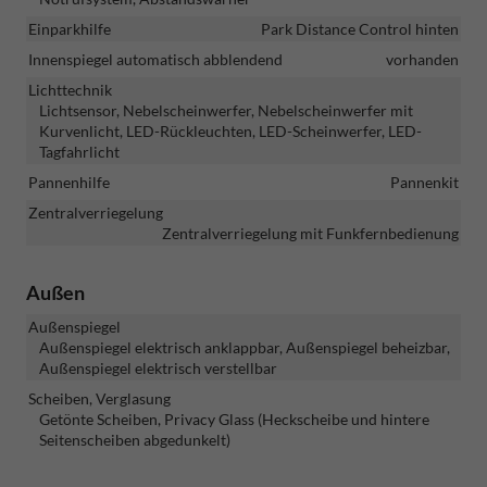
Einparkhilfe
Park Distance Control hinten
Innenspiegel automatisch abblendend
vorhanden
Lichttechnik
Lichtsensor, Nebelscheinwerfer, Nebelscheinwerfer mit
Kurvenlicht, LED-Rückleuchten, LED-Scheinwerfer, LED-
Tagfahrlicht
Pannenhilfe
Pannenkit
Zentralverriegelung
Zentralverriegelung mit Funkfernbedienung
Außen
Außenspiegel
Außenspiegel elektrisch anklappbar, Außenspiegel beheizbar,
Außenspiegel elektrisch verstellbar
Scheiben, Verglasung
Getönte Scheiben, Privacy Glass (Heckscheibe und hintere
Seitenscheiben abgedunkelt)