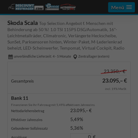
Menü
Skoda Scala
Top Selection Angebot f. Menschen mit
Behinderung ab 50 %! 1.0 TSI 115PS DSG/Automatik, 16"-
Leichtmetallräder, Climatronic, Verlängerte Heckscheibe,
SunSet, Parksensoren hinten, Winter-Paket, M-Lederlenkrad
beheizt, LED-Scheinwerfer, Tempomat, Virtual Cockpit, Radio
unverbindliche Lieferzeit: 4 - 5 Monate
Zentrallager (extern)
23.350,– €
23.095,– €
Gesamtpreis
incl. 19% MwSt.
Bank 11
Finanzieren Sie Ihr Fahrzeug mit 5,49% effektivem Jahreszins.
23.095,– €
Nettodarlehensbetrag
5,49%
Effektiver Jahreszins
5,36%
Gebundener Sollzinssatz
€
Anzahlung