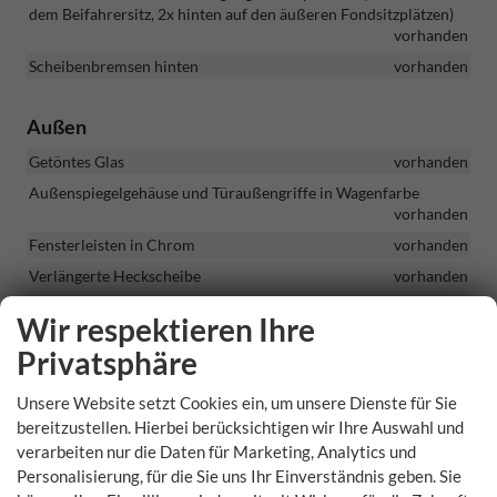
dem Beifahrersitz, 2x hinten auf den äußeren Fondsitzplätzen)
vorhanden
Scheibenbremsen hinten
vorhanden
Außen
Getöntes Glas
vorhanden
Außenspiegelgehäuse und Türaußengriffe in Wagenfarbe
vorhanden
Fensterleisten in Chrom
vorhanden
Verlängerte Heckscheibe
vorhanden
SunSet - abgedunkelte Seitenscheiben hinten und Heckscheibe
Wir respektieren Ihre
vorhanden
Privatsphäre
Räder & Technik
Unsere Website setzt Cookies ein, um unsere Dienste für Sie
LED-Scheinwerfer mit LED-Tagfahrlicht
vorhanden
bereitzustellen. Hierbei berücksichtigen wir Ihre Auswahl und
verarbeiten nur die Daten für Marketing, Analytics und
Tempomat mit Geschwindigkeitsbegrenzer
vorhanden
Personalisierung, für die Sie uns Ihr Einverständnis geben. Sie
Startknopf und Zentralverriegelung mit Fernbedienung