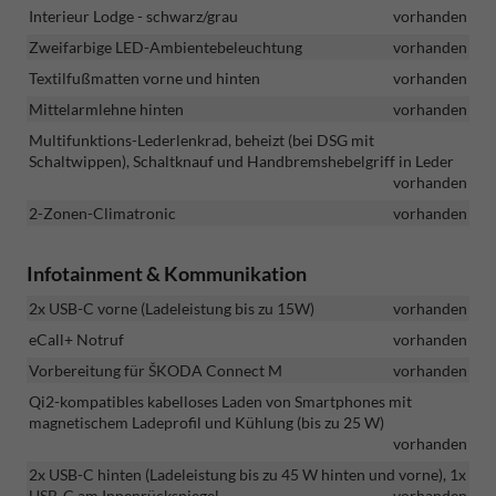
Interieur Lodge - schwarz/grau
vorhanden
Zweifarbige LED-Ambientebeleuchtung
vorhanden
Textilfußmatten vorne und hinten
vorhanden
Mittelarmlehne hinten
vorhanden
Multifunktions-Lederlenkrad, beheizt (bei DSG mit
Schaltwippen), Schaltknauf und Handbremshebelgriff in Leder
vorhanden
2-Zonen-Climatronic
vorhanden
Infotainment & Kommunikation
2x USB-C vorne (Ladeleistung bis zu 15W)
vorhanden
eCall+ Notruf
vorhanden
Vorbereitung für ŠKODA Connect M
vorhanden
Qi2-kompatibles kabelloses Laden von Smartphones mit
magnetischem Ladeprofil und Kühlung (bis zu 25 W)
vorhanden
2x USB-C hinten (Ladeleistung bis zu 45 W hinten und vorne), 1x
USB-C am Innenrückspiegel
vorhanden