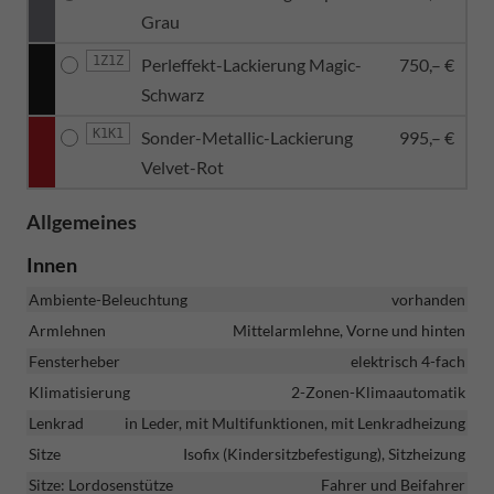
Grau
1Z1Z
Perleffekt-Lackierung Magic-
750,– €
Schwarz
K1K1
Sonder-Metallic-Lackierung
995,– €
Velvet-Rot
Allgemeines
Innen
Ambiente-Beleuchtung
vorhanden
Armlehnen
Mittelarmlehne, Vorne und hinten
Fensterheber
elektrisch 4-fach
Klimatisierung
2-Zonen-Klimaautomatik
Lenkrad
in Leder, mit Multifunktionen, mit Lenkradheizung
Sitze
Isofix (Kindersitzbefestigung), Sitzheizung
Sitze: Lordosenstütze
Fahrer und Beifahrer