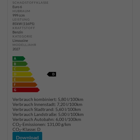
SCHADSTOFFKLASSE
Euro 6
HUBRAUM
999 ccm
LEISTUNG
85 kW (116 PS)
KRAFTSTOFF
Benzin
KATEGORIE
Limousine
MODELLJAHR
2027
Verbrauch kombiniert:
5,80 l/100km
Verbrauch Innenstadt:
7,20 l/100km
Verbrauch Stadtrand:
5,60 l/100km
Verbrauch Landstraße:
5,00 l/100km
Verbrauch Autobahn:
6,00 l/100km
CO
-Emissionen:
131,00 g/km
2
CO
-Klasse:
D
2
Download