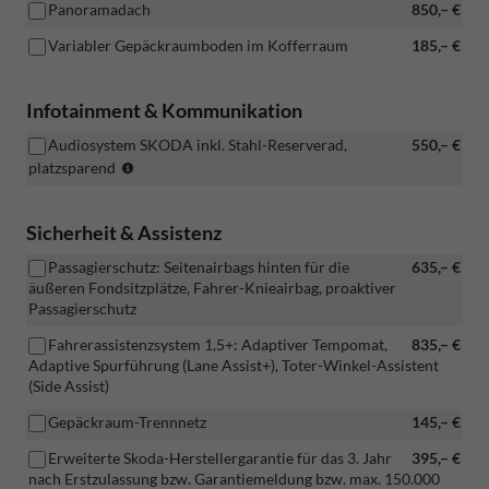
Panoramadach
850,– €
Variabler Gepäckraumboden im Kofferraum
185,– €
Infotainment & Kommunikation
Audiosystem SKODA inkl. Stahl-Reserverad,
550,– €
(nur
platzsparend
i.V.
mit
Navigationssystem)
Sicherheit & Assistenz
Passagierschutz: Seitenairbags hinten für die
635,– €
äußeren Fondsitzplätze, Fahrer-Knieairbag, proaktiver
Passagierschutz
Fahrerassistenzsystem 1,5+: Adaptiver Tempomat,
835,– €
Adaptive Spurführung (Lane Assist+), Toter-Winkel-Assistent
(Side Assist)
Gepäckraum-Trennnetz
145,– €
Erweiterte Skoda-Herstellergarantie für das 3. Jahr
395,– €
nach Erstzulassung bzw. Garantiemeldung bzw. max. 150.000