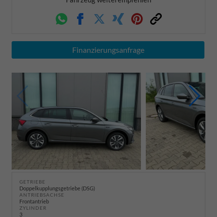
Whatsapp
Facebook
Twitter
Xing
Pinterest
Link
Finanzierungsanfrage
GETRIEBE
Doppelkupplungsgetriebe (DSG)
ANTRIEBSACHSE
Frontantrieb
ZYLINDER
3