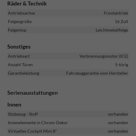
Räder & Technik
Antriebsachse
Frontantrieb
Felgengröße
16 Zoll
Felgentyp
Leichtmetallfelge
Sonstiges
Antriebsart
Verbrennungsmotor (ICE)
Anzahl Türen
5-türig
Garantieleistung
Fahrzeuggarantie vom Hersteller
Serienausstattungen
Innen
Sitzbezug - Stoff
vorhanden
Innenelemente in Chrom-Dekor
vorhanden
Virtuelles Cockpit Mini 8"
vorhanden