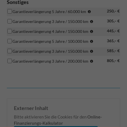
Sonstiges
was
250,– €
Garantieverlängerung 5 Jahre / 60.000 km
zuerst
was
305,– €
Garantieverlängerung 3 Jahre / 150.000 km
eintritt
zuerst
was
445,– €
Garantieverlängerung 4 Jahre / 150.000 km
eintritt
zuerst
was
365,– €
Garantieverlängerung 5 Jahre / 100.000 km
eintritt
zuerst
was
585,– €
Garantieverlängerung 3 Jahre / 150.000 km
eintritt
zuerst
was
805,– €
Garantieverlängerung 3 Jahre / 200.000 km
eintritt
zuerst
eintritt
Externer Inhalt
Bitte aktivieren Sie die Cookies für den
Online-
Finanzierungs-Kalkulator