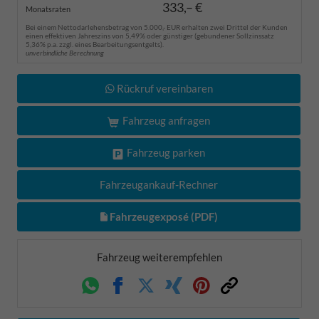
333,– €
Monatsraten
Bei einem Nettodarlehensbetrag von 5.000,- EUR erhalten zwei Drittel der Kunden
einen effektiven Jahreszins von 5,49% oder günstiger (gebundener Sollzinssatz
5,36% p.a. zzgl. eines Bearbeitungsentgelts).
unverbindliche Berechnung
Rückruf vereinbaren
Fahrzeug anfragen
Fahrzeug parken
Fahrzeugankauf-Rechner
Fahrzeugexposé (PDF)
Fahrzeug weiterempfehlen
Whatsapp
Facebook
Twitter
Xing
Pinterest
Link