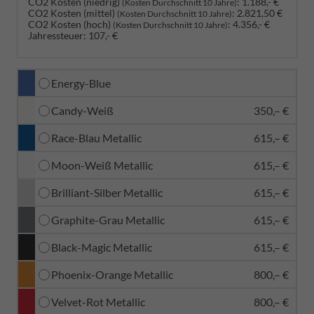
CO2 Kosten (niedrig)
:
1.188,- €
(Kosten Durchschnitt 10 Jahre)
CO2 Kosten (mittel)
:
2.821,50 €
(Kosten Durchschnitt 10 Jahre)
CO2 Kosten (hoch)
:
4.356,- €
(Kosten Durchschnitt 10 Jahre)
Jahressteuer:
107,- €
Energy-Blue
Candy-Weiß
350,– €
Race-Blau Metallic
615,– €
Moon-Weiß Metallic
615,– €
Brilliant-Silber Metallic
615,– €
Graphite-Grau Metallic
615,– €
Black-Magic Metallic
615,– €
Phoenix-Orange Metallic
800,– €
Velvet-Rot Metallic
800,– €