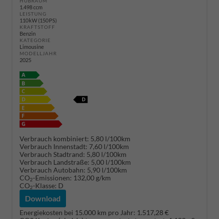
HUBRAUM
1.498 ccm
LEISTUNG
110 kW (150 PS)
KRAFTSTOFF
Benzin
KATEGORIE
Limousine
MODELLJAHR
2025
Verbrauch kombiniert:
5,80 l/100km
Verbrauch Innenstadt:
7,60 l/100km
Verbrauch Stadtrand:
5,80 l/100km
Verbrauch Landstraße:
5,00 l/100km
Verbrauch Autobahn:
5,90 l/100km
CO
-Emissionen:
132,00 g/km
2
CO
-Klasse:
D
2
Download
Energiekosten bei 15.000 km pro Jahr:
1.517,28 €