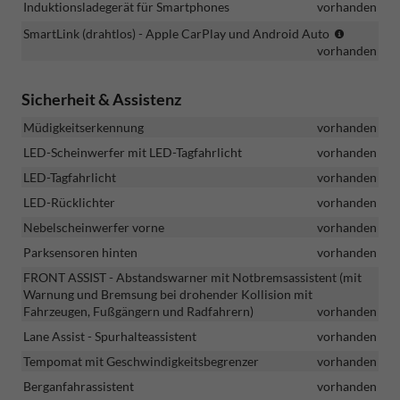
Induktionsladegerät für Smartphones
vorhanden
(Musikst
SmartLink (drahtlos) - Apple CarPlay und Android Auto
integriert
vorhanden
Android
Auto,
Sicherheit & Assistenz
Appel
Carplay)
Müdigkeitserkennung
vorhanden
LED-Scheinwerfer mit LED-Tagfahrlicht
vorhanden
LED-Tagfahrlicht
vorhanden
LED-Rücklichter
vorhanden
Nebelscheinwerfer vorne
vorhanden
Parksensoren hinten
vorhanden
FRONT ASSIST - Abstandswarner mit Notbremsassistent (mit
Warnung und Bremsung bei drohender Kollision mit
Fahrzeugen, Fußgängern und Radfahrern)
vorhanden
Lane Assist - Spurhalteassistent
vorhanden
Tempomat mit Geschwindigkeitsbegrenzer
vorhanden
Berganfahrassistent
vorhanden