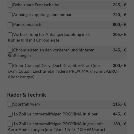
Beheizbare Frontscheibe
245,– €
Anhängerkupplung, abnehmbar
720,– €
Panoramadach
800,– €
Vorbereitung für Anhängerkupplung inkl.
205,– €
Kühlergrill mit Chromleiste
Chromleisten an den vorderen und hinteren
345,– €
Stoßstangen
Color Concept Grey (Dach Graphite-Grau) (nur
300,– €
i.V.m. 16 Zoll Leichtmetallrädern PROXIMA grau mit AERO-
Abdeckungen)
Räder & Technik
Sportfahrwerk
115,– €
16 Zoll Leichtmetallfelgen PROXIMA in silber
445,– €
16 Zoll Leichtmetallfelgen PROXIMA in grau mit
130,– €
Aero-Abdeckungen (nur i.V.m. 1.5 TSI 100kW Motor)