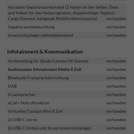
Variables Gepäckraumkonzept (2 Haken an den Seiten, Ösen
und Haken für das Netzprogramm, doppelseitiger Teppich,
Cargo Element, hängende Multifunktionstasche)
vorhanden
Gepäckraumbeleuchtung
vorhanden
Innenrückspiegel selbstabblendend
vorhanden
Infotainment & Kommunikation
Vorbereitung für Skoda Connect M-Dienste
vorhanden
Audiosystem Infotainment Media 8 Zoll
vorhanden
Bluetooth Freisprecheinrichtung
vorhanden
DAB
vorhanden
6 Lautsprecher
vorhanden
eCall+ Notruffunktion
vorhanden
Virtuelles Cockpit Mini 8 Zoll
vorhanden
2x USB-C vorne
vorhanden
2x USB-C hinten und 1x am Innenrückspiegel
vorhanden