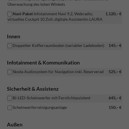
Überwachung des toten Winkels
Navi-Paket
Infotainment Navi 9.2, Webradio,
1.120,– €
virtuelles Cockpit 10 Zoll, digitale Assistentin LAURA
Innen
Doppelter Kofferraumboden (variabler Ladeboden)
145,– €
Infotainment & Kommunikation
Skoda Audiosystem für Navigation inkl. Reserverad
525,– €
Sicherheit & Assistenz
Bi-LED-Scheinwerfer mit Fernlichtassistent
645,– €
Scheinwerferreinigungsanlage
150,– €
Außen