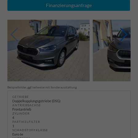
Finanzierungsanfrage
Beispielbilder, ggf. teilweise mit Sonderausstattung
GETRIEBE
Doppelkupplungsgetriebe (DSG)
ANTRIEBSACHSE
Frontantrieb
ZYLINDER
4
PARTIKELFILTER
1
SCHADSTOFFKLASSE
Euro 6e