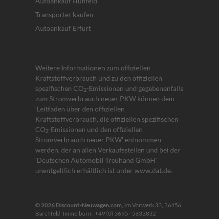
Autoankauf Hünfeld
Transporter kaufen
Autoankauf Erfurt
Weitere Informationen zum offiziellen
Kraftstoffverbrauch und zu den offiziellen
spezifischen CO
-Emissionen und gegebenenfalls
2
zum Stromverbrauch neuer PKW können dem
'Leitfaden über den offiziellen
Kraftstoffverbrauch, die offiziellen spezifischen
CO
-Emissionen und den offiziellen
2
Stromverbrauch neuer PKW' entnommen
werden, der an allen Verkaufsstellen und bei der
'Deutschen Automobil Treuhand GmbH'
unentgeltlich erhältlich ist unter www.dat.de.
© 2026
Discount-Neuwagen.com
,
Im Vorwerk 33
,
36456
Barchfeld-Immelborn ,
+49 (0) 3695 - 5633832