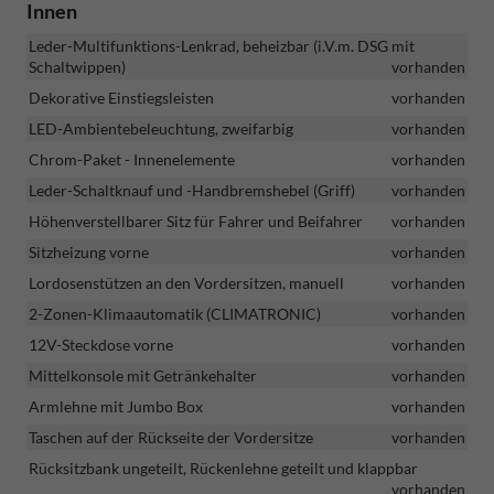
Innen
Leder-Multifunktions-Lenkrad, beheizbar (i.V.m. DSG mit
Schaltwippen)
vorhanden
Dekorative Einstiegsleisten
vorhanden
LED-Ambientebeleuchtung, zweifarbig
vorhanden
Chrom-Paket - Innenelemente
vorhanden
Leder-Schaltknauf und -Handbremshebel (Griff)
vorhanden
Höhenverstellbarer Sitz für Fahrer und Beifahrer
vorhanden
Sitzheizung vorne
vorhanden
Lordosenstützen an den Vordersitzen, manuell
vorhanden
2-Zonen-Klimaautomatik (CLIMATRONIC)
vorhanden
12V-Steckdose vorne
vorhanden
Mittelkonsole mit Getränkehalter
vorhanden
Armlehne mit Jumbo Box
vorhanden
Taschen auf der Rückseite der Vordersitze
vorhanden
Rücksitzbank ungeteilt, Rückenlehne geteilt und klappbar
vorhanden