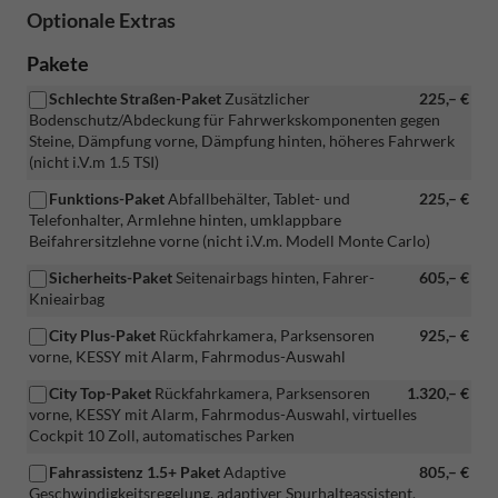
Optionale Extras
Pakete
Schlechte Straßen-Paket
Zusätzlicher
225,– €
Bodenschutz/Abdeckung für Fahrwerkskomponenten gegen
Steine, Dämpfung vorne, Dämpfung hinten, höheres Fahrwerk
(nicht i.V.m 1.5 TSI)
Funktions-Paket
Abfallbehälter, Tablet- und
225,– €
Telefonhalter, Armlehne hinten, umklappbare
Beifahrersitzlehne vorne (nicht i.V.m. Modell Monte Carlo)
Sicherheits-Paket
Seitenairbags hinten, Fahrer-
605,– €
Knieairbag
City Plus-Paket
Rückfahrkamera, Parksensoren
925,– €
vorne, KESSY mit Alarm, Fahrmodus-Auswahl
City Top-Paket
Rückfahrkamera, Parksensoren
1.320,– €
vorne, KESSY mit Alarm, Fahrmodus-Auswahl, virtuelles
Cockpit 10 Zoll, automatisches Parken
Fahrassistenz 1.5+ Paket
Adaptive
805,– €
Geschwindigkeitsregelung, adaptiver Spurhalteassistent,