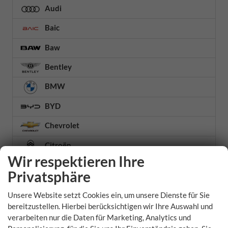
Audi
Baic
Baw
Bentley
BMW
BYD
Chevrolet
Citroën
Wir respektieren Ihre
Cupra
Privatsphäre
Dacia
Unsere Website setzt Cookies ein, um unsere Dienste für Sie
DFSK
bereitzustellen. Hierbei berücksichtigen wir Ihre Auswahl und
verarbeiten nur die Daten für Marketing, Analytics und
DS Automobiles