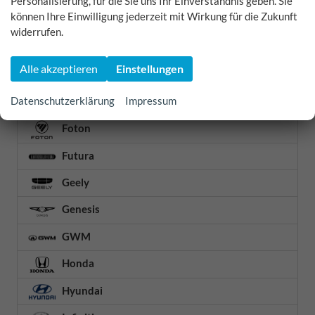
Personalisierung, für die Sie uns Ihr Einverständnis geben. Sie
können Ihre Einwilligung jederzeit mit Wirkung für die Zukunft
Etrusco
widerrufen.
Fiat
Alle akzeptieren
Einstellungen
Ford
Datenschutzerklärung
Impressum
Forthing
Foton
Futura
Geely
Genesis
GWM
Honda
Hyundai