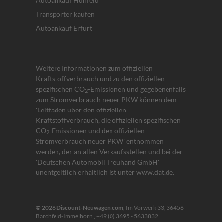
Autoankauf Hünfeld
Transporter kaufen
Autoankauf Erfurt
Weitere Informationen zum offiziellen
Kraftstoffverbrauch und zu den offiziellen
spezifischen CO
-Emissionen und gegebenenfalls
2
zum Stromverbrauch neuer PKW können dem
'Leitfaden über den offiziellen
Kraftstoffverbrauch, die offiziellen spezifischen
CO
-Emissionen und den offiziellen
2
Stromverbrauch neuer PKW' entnommen
werden, der an allen Verkaufsstellen und bei der
'Deutschen Automobil Treuhand GmbH'
unentgeltlich erhältlich ist unter www.dat.de.
© 2026
Discount-Neuwagen.com
,
Im Vorwerk 33
,
36456
Barchfeld-Immelborn ,
+49 (0) 3695 - 5633832