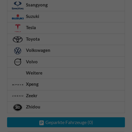
Ssangyong
Suzuki
Tesla
Toyota
Volkswagen
Volvo
Weitere
Xpeng
Zeekr
Zhidou
Geparkte Fahrzeuge (
0
)