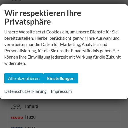
Ford
Wir respektieren Ihre
Forthing
Privatsphäre
Foton
Unsere Website setzt Cookies ein, um unsere Dienste für Sie
bereitzustellen. Hierbei berücksichtigen wir Ihre Auswahl und
Futura
verarbeiten nur die Daten für Marketing, Analytics und
Personalisierung, für die Sie uns Ihr Einverständnis geben. Sie
Geely
können Ihre Einwilligung jederzeit mit Wirkung für die Zukunft
Genesis
widerrufen.
GWM
Alle akzeptieren
Einstellungen
Honda
Datenschutzerklärung
Impressum
Hyundai
Infiniti
Isuzu
Iveco