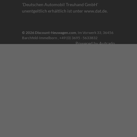
'Deutschen Automobil Treuhand GmbH'
unentgeltlich erhältlich ist unter www.dat.de.
© 2026
Discount-Neuwagen.com
,
Im Vorwerk 33
,
36456
Barchfeld-Immelborn ,
+49 (0) 3695 - 5633832
Powered by Autrado