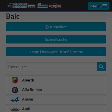
Menü
Baic
Anmelden
Schnellsuche
» zum Neuwagen-Konfigurator
Fahrzeugnr.
Abarth
Alfa Romeo
Alpine
Audi