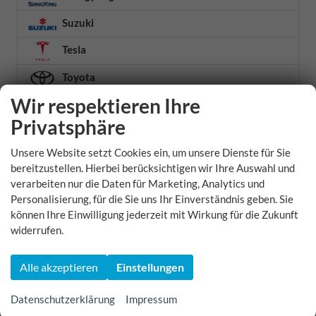
Suzuki
Tesla
Toyota
Wir respektieren Ihre
Volkswagen
Privatsphäre
Volvo
Unsere Website setzt Cookies ein, um unsere Dienste für Sie
Weitere
bereitzustellen. Hierbei berücksichtigen wir Ihre Auswahl und
verarbeiten nur die Daten für Marketing, Analytics und
Xpeng
Personalisierung, für die Sie uns Ihr Einverständnis geben. Sie
Zeekr
können Ihre Einwilligung jederzeit mit Wirkung für die Zukunft
widerrufen.
Zhidou
Alle akzeptieren
Einstellungen
Geparkte Fahrzeuge (
0
)
Datenschutzerklärung
Impressum