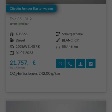
Citroën Jumper Kastenwagen
Tole 35 L3H2
sofort lieferbar
Fahrzeugnr.
Getriebe
405565
Schaltgetriebe
Kraftstoff
Außenfarbe
Diesel
BLANC ICY
Leistung
Kilometerstand
103 kW (140 PS)
55.446 km
01.07.2023
21.757,– €
Rückruf vereinbaren
Wir rufen Sie an
Fahrzeugexposé
Fahrzeug 
incl. 19% MwSt.
CO
-Emissionen:
242,00 g/km
2