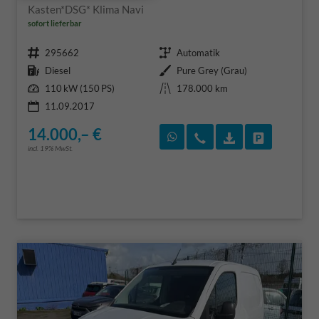
Kasten*DSG* Klima Navi
sofort lieferbar
Fahrzeugnr.
Getriebe
295662
Automatik
Kraftstoff
Außenfarbe
Diesel
Pure Grey (Grau)
Leistung
Kilometerstand
110 kW (150 PS)
178.000 km
11.09.2017
14.000,– €
Rückruf vereinbaren
Wir rufen Sie an
Fahrzeugexposé
Fahrzeug 
incl. 19% MwSt.