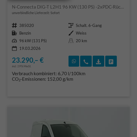
N-Connecta DIG-T L2H1 96 KW (130 PS) -2xPDC-Rückfahrkamera-Klima-Hecktüren-Sofort
unverbindliche Lieferzeit: Sofort
Fahrzeugnr.
Getriebe
385020
Schalt. 6-Gang
Kraftstoff
Außenfarbe
Benzin
Weiss
Leistung
Kilometerstand
96 kW (131 PS)
20 km
19.03.2026
23.290,– €
Rückruf vereinbaren
Wir rufen Sie an
Fahrzeugexposé
Fahrzeug 
incl. 19% MwSt.
Verbrauch kombiniert:
6,70 l/100km
CO
-Emissionen:
152,00 g/km
2