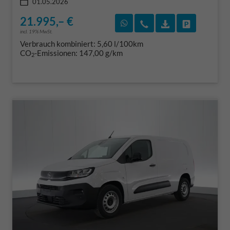
01.05.2026
21.995,– €
Rückruf vereinbaren
Wir rufen Sie an
Fahrzeugexposé
Fahrzeug 
incl. 19% MwSt.
Verbrauch kombiniert:
5,60 l/100km
CO
-Emissionen:
147,00 g/km
2