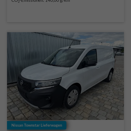
CO
-Emissionen:
140,00 g/km
2
Nissan Townstar Lieferwagen