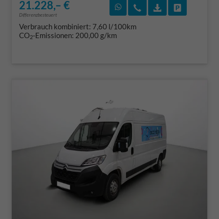
21.228,– €
Rückruf vereinbaren
Wir rufen Sie an
Fahrzeugexposé
Fahrzeug 
Differenzbesteuert
Verbrauch kombiniert:
7,60 l/100km
CO
-Emissionen:
200,00 g/km
2