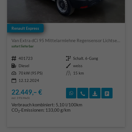
Renault Express
Van Extra dCi 95 Mittelarmlehne Regensensor Lichtsensor Einparkhilfe Nebenscheinwerfer Tempomat Laderaumboden
sofort lieferbar
Fahrzeugnr.
Getriebe
401723
Schalt. 6-Gang
Kraftstoff
Außenfarbe
Diesel
weiss
Leistung
Kilometerstand
70 kW (95 PS)
15 km
12.12.2024
22.449,– €
Rückruf vereinbaren
Wir rufen Sie an
Fahrzeugexposé
Fahrzeug 
incl. 19% MwSt.
Verbrauch kombiniert:
5,10 l/100km
CO
-Emissionen:
133,00 g/km
2