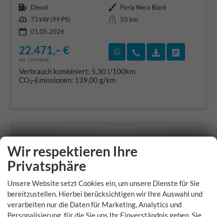
Kraftstoff
Außenfarbe
Diesel
Perla Nera Black
Leistung
Kilometerstand
73 kW (99 PS)
50 km
01.05.2026
22.471,– €
Rückruf vereinbaren
Wir rufen Sie an
Fahrzeugexposé
Fahrzeug 
incl. 19% MwSt.
Verbrauch kombiniert:
5,30 l/100km
CO
-Emissionen:
139,00 g/km
2
Wir respektieren Ihre
Privatsphäre
Unsere Website setzt Cookies ein, um unsere Dienste für Sie
bereitzustellen. Hierbei berücksichtigen wir Ihre Auswahl und
verarbeiten nur die Daten für Marketing, Analytics und
Personalisierung, für die Sie uns Ihr Einverständnis geben. Sie