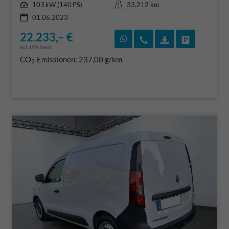
Leistung
Kilometerstand
103 kW (140 PS)
33.212 km
01.06.2023
22.233,– €
Rückruf vereinbaren
Wir rufen Sie an
Fahrzeugexposé
Fahrzeug 
incl. 19% MwSt.
CO
-Emissionen:
237,00 g/km
2