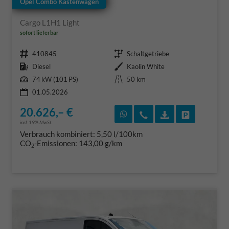
Opel Combo Kastenwagen
Cargo L1H1 Light
sofort lieferbar
Fahrzeugnr.
Getriebe
410845
Schaltgetriebe
Kraftstoff
Außenfarbe
Diesel
Kaolin White
Leistung
Kilometerstand
74 kW (101 PS)
50 km
01.05.2026
20.626,– €
Rückruf vereinbaren
Wir rufen Sie an
Fahrzeugexposé
Fahrzeug 
incl. 19% MwSt.
Verbrauch kombiniert:
5,50 l/100km
CO
-Emissionen:
143,00 g/km
2