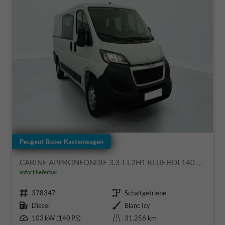
Peugeot Boxer Kastenwagen
CABINE APPRONFONDIE 3.3 T L2H1 BLUEHDI 140 S&S BVM6
sofort lieferbar
Fahrzeugnr.
Getriebe
378347
Schaltgetriebe
Kraftstoff
Außenfarbe
Diesel
Blanc Icy
Leistung
Kilometerstand
103 kW (140 PS)
31.256 km