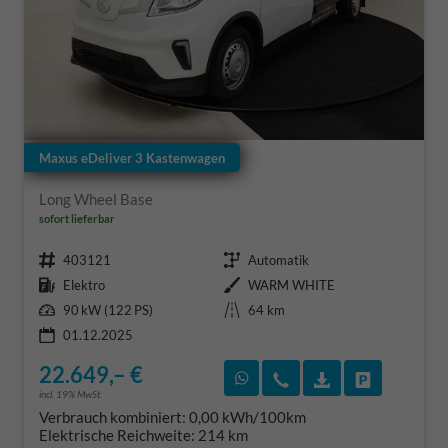
Maxus eDeliver 3 Kastenwagen
Long Wheel Base
sofort lieferbar
Fahrzeugnr.
Getriebe
403121
Automatik
Kraftstoff
Außenfarbe
Elektro
WARM WHITE
Leistung
Kilometerstand
90 kW (122 PS)
64 km
01.12.2025
22.649,– €
Rückruf vereinbaren
Wir rufen Sie an
Fahrzeugexposé
Fahrzeug 
incl. 19% MwSt.
Verbrauch kombiniert:
0,00 kWh/100km
Elektrische Reichweite:
214 km