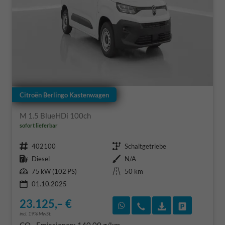
Citroën Berlingo Kastenwagen
M 1.5 BlueHDi 100ch
sofort lieferbar
Fahrzeugnr.
Getriebe
402100
Schaltgetriebe
Kraftstoff
Außenfarbe
Diesel
N/A
Leistung
Kilometerstand
75 kW (102 PS)
50 km
01.10.2025
23.125,– €
Rückruf vereinbaren
Wir rufen Sie an
Fahrzeugexposé
Fahrzeug 
incl. 19% MwSt.