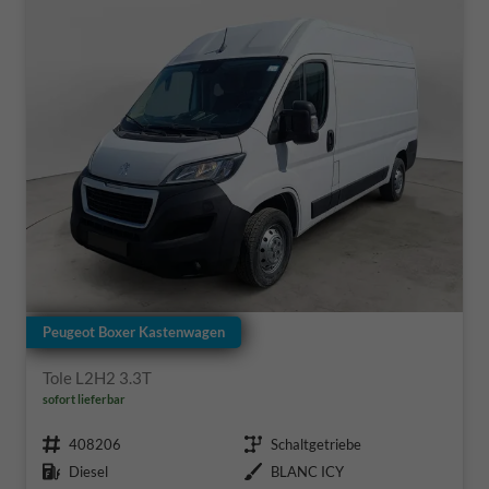
Peugeot Boxer Kastenwagen
Tole L2H2 3.3T
sofort lieferbar
Fahrzeugnr.
Getriebe
408206
Schaltgetriebe
Kraftstoff
Außenfarbe
Diesel
BLANC ICY