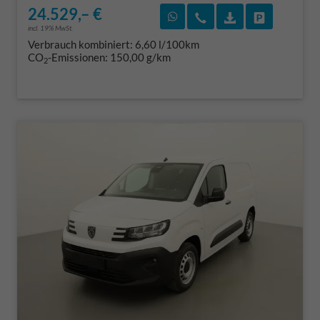
24.529,– €
Rückruf vereinbaren
Wir rufen Sie an
Fahrzeugexposé
Fahrzeug 
incl. 19% MwSt.
Verbrauch kombiniert:
6,60 l/100km
CO
-Emissionen:
150,00 g/km
2