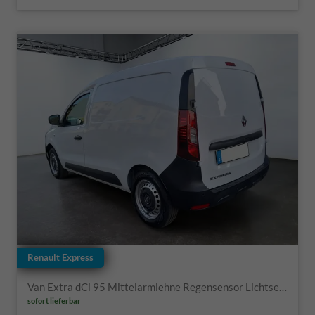
Renault Express
Van Extra dCi 95 Mittelarmlehne Regensensor Lichtsensor Einparkhilfe Nebenscheinwerfer Tempomat Laderaumboden Sitzheizung
sofort lieferbar