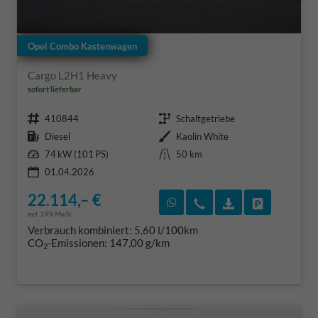
Opel Combo Kastenwagen
Cargo L2H1 Heavy
sofort lieferbar
Fahrzeugnr.
Getriebe
410844
Schaltgetriebe
Kraftstoff
Außenfarbe
Diesel
Kaolin White
Leistung
Kilometerstand
74 kW (101 PS)
50 km
01.04.2026
22.114,– €
Rückruf vereinbaren
Wir rufen Sie an
Fahrzeugexposé
Fahrzeug 
incl. 19% MwSt.
Verbrauch kombiniert:
5,60 l/100km
CO
-Emissionen:
147,00 g/km
2