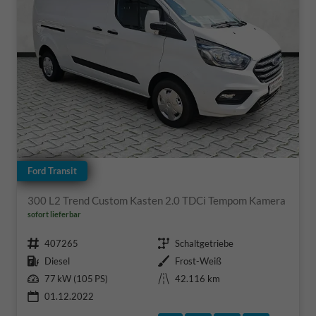
Ford Transit
300 L2 Trend Custom Kasten 2.0 TDCi Tempom Kamera
sofort lieferbar
Fahrzeugnr.
Getriebe
407265
Schaltgetriebe
Kraftstoff
Außenfarbe
Diesel
Frost-Weiß
Leistung
Kilometerstand
77 kW (105 PS)
42.116 km
01.12.2022