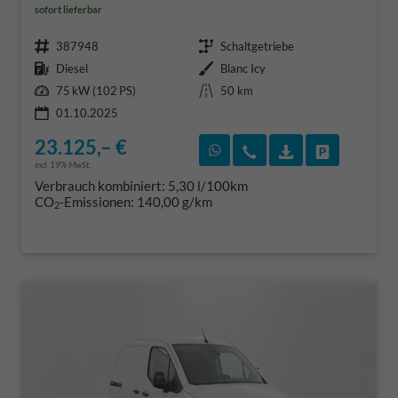
sofort lieferbar
Fahrzeugnr.
Getriebe
387948
Schaltgetriebe
Kraftstoff
Außenfarbe
Diesel
Blanc Icy
Leistung
Kilometerstand
75 kW (102 PS)
50 km
01.10.2025
23.125,– €
Rückruf vereinbaren
Wir rufen Sie an
Fahrzeugexposé
Fahrzeug 
incl. 19% MwSt.
Verbrauch kombiniert:
5,30 l/100km
CO
-Emissionen:
140,00 g/km
2