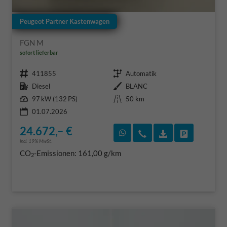
Peugeot Partner Kastenwagen
FGN M
sofort lieferbar
Fahrzeugnr.
Getriebe
411855
Automatik
Kraftstoff
Außenfarbe
Diesel
BLANC
Leistung
Kilometerstand
97 kW (132 PS)
50 km
01.07.2026
24.672,– €
Rückruf vereinbaren
Wir rufen Sie an
Fahrzeugexposé
Fahrzeug 
incl. 19% MwSt.
CO
-Emissionen:
161,00 g/km
2