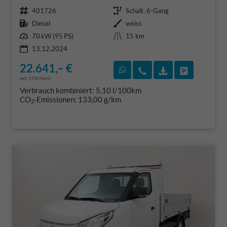
Fahrzeugnr.
Getriebe
401726
Schalt. 6-Gang
Kraftstoff
Außenfarbe
Diesel
weiss
Leistung
Kilometerstand
70 kW (95 PS)
15 km
13.12.2024
22.641,– €
Rückruf vereinbaren
Wir rufen Sie an
Fahrzeugexposé
Fahrzeug 
incl. 19% MwSt.
Verbrauch kombiniert:
5,10 l/100km
CO
-Emissionen:
133,00 g/km
2