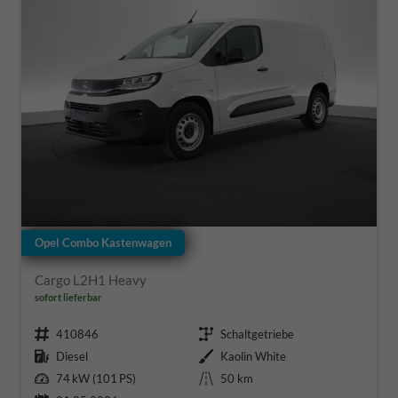
Opel Combo Kastenwagen
Cargo L2H1 Heavy
sofort lieferbar
Fahrzeugnr.
Getriebe
410846
Schaltgetriebe
Kraftstoff
Außenfarbe
Diesel
Kaolin White
Leistung
Kilometerstand
74 kW (101 PS)
50 km