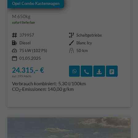
Opel Combo Kastenwagen
M 650kg
sofort lieferbar
Fahrzeugnr.
Getriebe
379957
Schaltgetriebe
Kraftstoff
Außenfarbe
Diesel
Blanc Icy
Leistung
Kilometerstand
75 kW (102 PS)
50 km
01.05.2025
24.315,– €
Rückruf vereinbaren
Wir rufen Sie an
Fahrzeugexposé
Fahrzeug 
incl. 19% MwSt.
Verbrauch kombiniert:
5,30 l/100km
CO
-Emissionen:
140,00 g/km
2