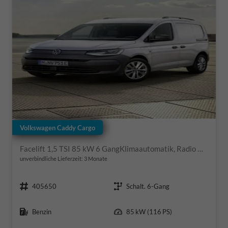
Volkswagen Caddy Cargo
Facelift 1,5 TSI 85 kW 6 GangKlimaautomatik, Radio mit Navigationsvorbereitung, App Connect Wireless, AHK Vorbereitung, Assistenzsysteme, PDC v+h, GRA, Light Assist, Außenspiegel elektr. kllappar
unverbindliche Lieferzeit:
3 Monate
Fahrzeugnr.
Getriebe
405650
Schalt. 6-Gang
Kraftstoff
Leistung
Benzin
85 kW (116 PS)