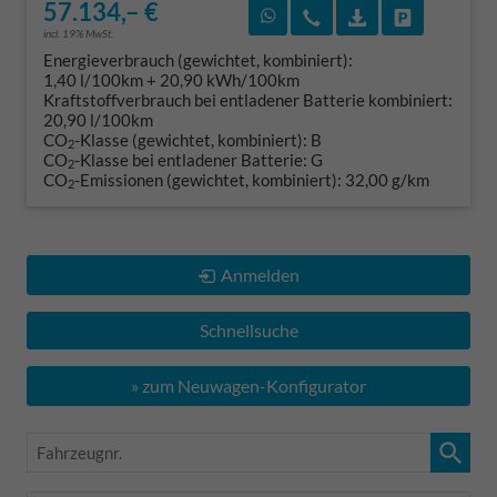
57.134,– €
Rückruf vereinbaren
Wir rufen Sie an
Fahrzeugexposé
Fahrzeug 
incl. 19% MwSt.
Energieverbrauch (gewichtet, kombiniert):
1,40 l/100km + 20,90 kWh/100km
Kraftstoffverbrauch bei entladener Batterie kombiniert:
20,90 l/100km
CO
-Klasse (gewichtet, kombiniert):
B
2
CO
-Klasse bei entladener Batterie:
G
2
CO
-Emissionen (gewichtet, kombiniert):
32,00 g/km
2
Anmelden
Schnellsuche
» zum Neuwagen-Konfigurator
Fahrzeugnr.