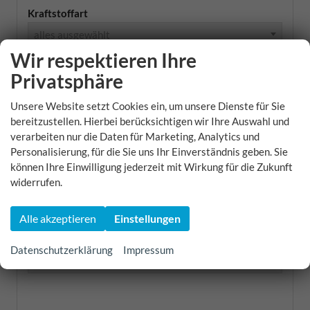
Kraftstoffart
alles ausgewählt
Wir respektieren Ihre
Getriebeart
Privatsphäre
alles ausgewählt
Unsere Website setzt Cookies ein, um unsere Dienste für Sie
bereitzustellen. Hierbei berücksichtigen wir Ihre Auswahl und
CO2-Effizienzklasse
verarbeiten nur die Daten für Marketing, Analytics und
alles ausgewählt
Personalisierung, für die Sie uns Ihr Einverständnis geben. Sie
können Ihre Einwilligung jederzeit mit Wirkung für die Zukunft
widerrufen.
Preis
Alle akzeptieren
Einstellungen
Anzahl der Türen
Datenschutzerklärung
Impressum
alles ausgewählt