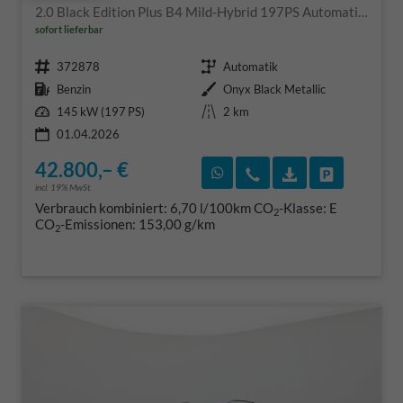
2.0 Black Edition Plus B4 Mild-Hybrid 197PS Automatik elektr. PanoDach Rückf.Kamera PDC v+h ACC el.Heckklappe Harman/Kardon-Sound Klimaautomatik Sitzheizung Lenkradheizung Apple CarPlay Android Auto 20-LM
sofort lieferbar
Fahrzeugnr.
Getriebe
372878
Automatik
Kraftstoff
Außenfarbe
Benzin
Onyx Black Metallic
Leistung
Kilometerstand
145 kW (197 PS)
2 km
01.04.2026
42.800,– €
Rückruf vereinbaren
Wir rufen Sie an
Fahrzeugexposé
Fahrzeug 
incl. 19% MwSt.
Verbrauch kombiniert:
6,70 l/100km
CO
-Klasse:
E
2
CO
-Emissionen:
153,00 g/km
2