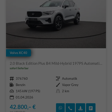
Volvo XC40
2.0 Black Edition Plus B4 Mild-Hybrid 197PS Automatik elektr. PanoDach Rückf.Kamera PDC v+h ACC el.Heckklappe Harman/Kardon-Sound Klimaautomatik Sitzheizung Lenkradheizung Apple CarPlay Android Auto 20-LM
sofort lieferbar
Fahrzeugnr.
Getriebe
376760
Automatik
Kraftstoff
Außenfarbe
Benzin
Vapor Grey
Leistung
Kilometerstand
145 kW (197 PS)
2 km
01.04.2026
42.800,– €
Rückruf vereinbaren
Wir rufen Sie an
Fahrzeugexposé
Fahrzeug 
incl. 19% MwSt.