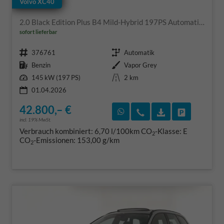
Volvo XC40
2.0 Black Edition Plus B4 Mild-Hybrid 197PS Automatik elektr. PanoDach Rückf.Kamera PDC v+h ACC el.Heckklappe Harman/Kardon-Sound Klimaautomatik Sitzheizung Lenkradheizung Apple CarPlay Android Auto 20-LM
sofort lieferbar
Fahrzeugnr.
Getriebe
376761
Automatik
Kraftstoff
Außenfarbe
Benzin
Vapor Grey
Leistung
Kilometerstand
145 kW (197 PS)
2 km
01.04.2026
42.800,– €
Rückruf vereinbaren
Wir rufen Sie an
Fahrzeugexposé
Fahrzeug 
incl. 19% MwSt.
Verbrauch kombiniert:
6,70 l/100km
CO
-Klasse:
E
2
CO
-Emissionen:
153,00 g/km
2