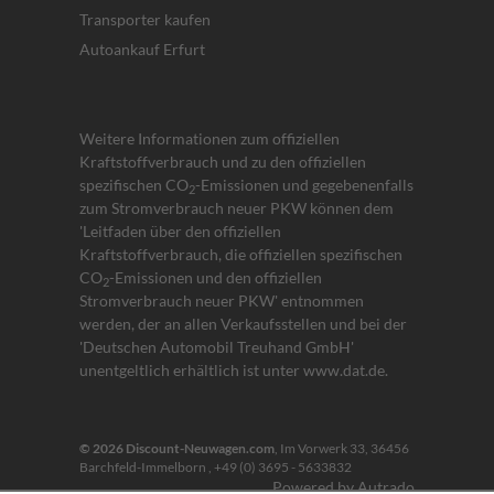
Transporter kaufen
Autoankauf Erfurt
Weitere Informationen zum offiziellen
Kraftstoffverbrauch und zu den offiziellen
spezifischen CO
-Emissionen und gegebenenfalls
2
zum Stromverbrauch neuer PKW können dem
'Leitfaden über den offiziellen
Kraftstoffverbrauch, die offiziellen spezifischen
CO
-Emissionen und den offiziellen
2
Stromverbrauch neuer PKW' entnommen
werden, der an allen Verkaufsstellen und bei der
'Deutschen Automobil Treuhand GmbH'
unentgeltlich erhältlich ist unter www.dat.de.
© 2026
Discount-Neuwagen.com
,
Im Vorwerk 33
,
36456
Barchfeld-Immelborn ,
+49 (0) 3695 - 5633832
Powered by Autrado