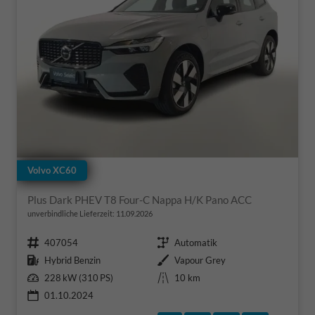
Volvo XC60
Plus Dark PHEV T8 Four-C Nappa H/K Pano ACC
unverbindliche Lieferzeit:
11.09.2026
Fahrzeugnr.
Getriebe
407054
Automatik
Kraftstoff
Außenfarbe
Hybrid Benzin
Vapour Grey
Leistung
Kilometerstand
228 kW (310 PS)
10 km
01.10.2024