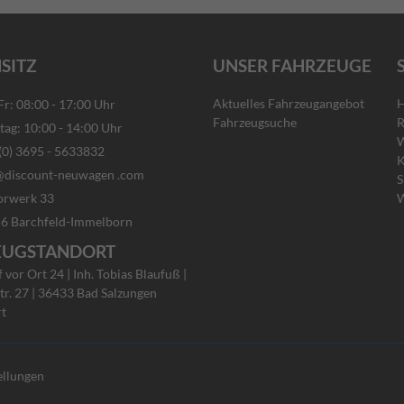
SITZ
UNSER FAHRZEUGE
Aktuelles Fahrzeugangebot
H
: 08:00 - 17:00 Uhr
Fahrzeugsuche
R
g: 10:00 - 14:00 Uhr
W
) 3695 - 5633832
K
discount-neuwagen .com
S
rwerk 33
W
rchfeld-Immelborn
EUGSTANDORT
vor Ort 24 | Inh. Tobias Blaufuß |
tr. 27 | 36433 Bad Salzungen
rt
ellungen