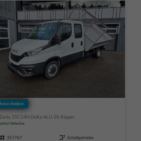
Iveco Andere
Daily 35C14H DoKa ALU-3S-Kipper
sofort lieferbar
Fahrzeugnr.
Getriebe
357767
Schaltgetriebe