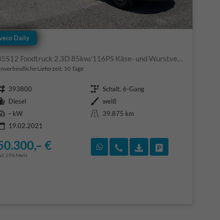
veco Daily
35S12 Foodtruck 2.3D 85kw/116PS Käse- und Wurstverkauf
nverbindliche Lieferzeit:
10 Tage
Fahrzeugnr.
Getriebe
393800
Schalt. 6-Gang
Kraftstoff
Außenfarbe
Diesel
weiß
Leistung
Kilometerstand
– kW
39.875 km
19.02.2021
50.300,– €
F)
en
Rückruf vereinbaren
Wir rufen Sie an
Fahrzeugexposé (PDF
Fahrzeug parke
ncl. 19% MwSt.