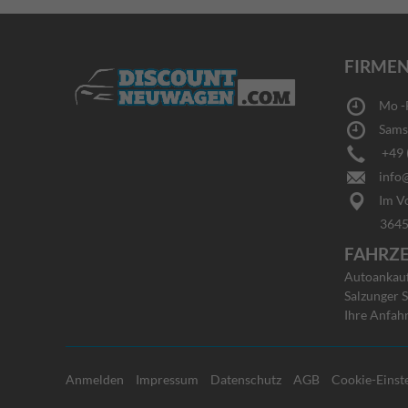
FIRMEN
Mo -Fr
Samsta
+49 (0
info@
Im Vo
36456 Ba
FAHRZ
Autoankauf 
Salzunger S
Ihre Anfah
Anmelden
Impressum
Datenschutz
AGB
Cookie-Einst