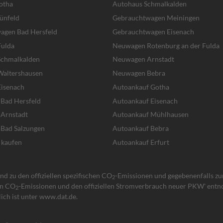
otha
Autohaus Schmalkalden
ünfeld
Gebrauchtwagen Meiningen
agen Bad Hersfeld
Gebrauchtwagen Eisenach
ulda
Neuwagen Rotenburg an der Fulda
chmalkalden
Neuwagen Arnstadt
altershausen
Neuwagen Bebra
isenach
Autoankauf Gotha
 Bad Hersfeld
Autoankauf Eisenach
 Arnstadt
Autoankauf Mühlhausen
 Bad Salzungen
Autoankauf Bebra
 kaufen
Autoankauf Erfurt
d zu den offiziellen spezifischen CO
-Emissionen und gegebenenfalls z
2
hen CO
-Emissionen und den offiziellen Stromverbrauch neuer PKW' entno
2
ich ist unter www.dat.de.