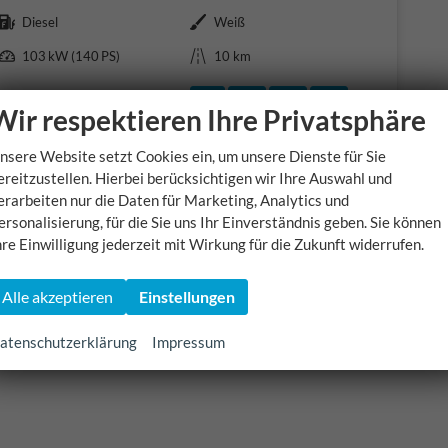
Kraftstoff
Außenfarbe
Diesel
Weiß
Leistung
Kilometerstand
103 kW (140 PS)
10 km
51.090,– €
Rückruf vereinbaren
Wir rufen Sie an
Fahrzeugexposé (PD
Fahrzeug park
Wir respektieren Ihre Privatsphäre
incl. 19% MwSt.
Verbrauch kombiniert:
10,00 l/100km
CO
-Klasse:
G
2
nsere Website setzt Cookies ein, um unsere Dienste für Sie
CO
-Emissionen:
200,00 g/km
2
ereitzustellen. Hierbei berücksichtigen wir Ihre Auswahl und
erarbeiten nur die Daten für Marketing, Analytics und
ersonalisierung, für die Sie uns Ihr Einverständnis geben. Sie können
hre Einwilligung jederzeit mit Wirkung für die Zukunft widerrufen.
Alle akzeptieren
Einstellungen
atenschutzerklärung
Impressum