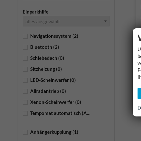
Einparkhilfe
alles ausgewählt
Navigationssystem
(2)
Bluetooth
(2)
U
b
Schiebedach
(0)
v
Sitzheizung
(0)
P
I
LED-Scheinwerfer
(0)
Allradantrieb
(0)
Xenon-Scheinwerfer
(0)
D
Tempomat automatisch (ACC)
(1)
Anhängerkupplung
(1)