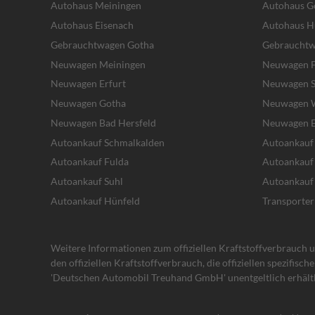
Autohaus Meiningen
Autohaus G
Autohaus Eisenach
Autohaus H
Gebrauchtwagen Gotha
Gebrauchtw
Neuwagen Meiningen
Neuwagen F
Neuwagen Erfurt
Neuwagen S
Neuwagen Gotha
Neuwagen W
Neuwagen Bad Hersfeld
Neuwagen E
Autoankauf Schmalkalden
Autoankauf
Autoankauf Fulda
Autoankauf
Autoankauf Suhl
Autoankauf
Autoankauf Hünfeld
Transporter
Weitere Informationen zum offiziellen Kraftstoffverbrauch un
den offiziellen Kraftstoffverbrauch, die offiziellen spezifisc
'Deutschen Automobil Treuhand GmbH' unentgeltlich erhältl