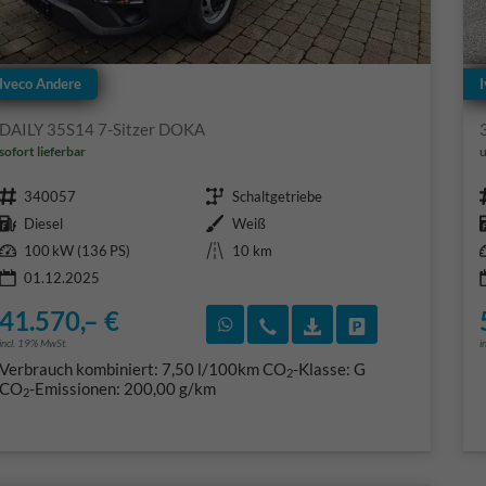
Iveco Andere
I
DAILY 35S14 7-Sitzer DOKA
sofort lieferbar
u
Fahrzeugnr.
Getriebe
340057
Schaltgetriebe
Kraftstoff
Außenfarbe
Diesel
Weiß
Leistung
Kilometerstand
100 kW (136 PS)
10 km
01.12.2025
41.570,– €
Rückruf vereinbaren
Wir rufen Sie an
Fahrzeugexposé (PD
Fahrzeug park
incl. 19% MwSt.
i
Verbrauch kombiniert:
7,50 l/100km
CO
-Klasse:
G
2
CO
-Emissionen:
200,00 g/km
2