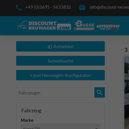
+49 (0)3695 - 5633832
info@discount-neuw
Anmelden
3
Schnellsuche
» zum Neuwagen-Konfigurator
Fahrzeugnr.
Fahrzeug
Marke