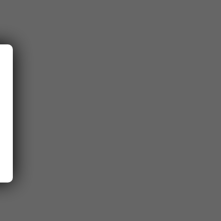
F)
en