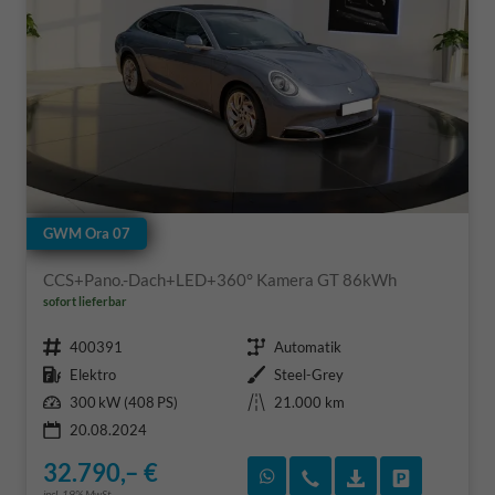
GWM Ora 07
CCS+Pano.-Dach+LED+360° Kamera GT 86kWh
sofort lieferbar
Fahrzeugnr.
Getriebe
400391
Automatik
Kraftstoff
Außenfarbe
Elektro
Steel-Grey
Leistung
Kilometerstand
300 kW (408 PS)
21.000 km
20.08.2024
32.790,– €
Rückruf vereinbaren
Wir rufen Sie an
Fahrzeugexposé
Fahrzeug 
incl. 19% MwSt.