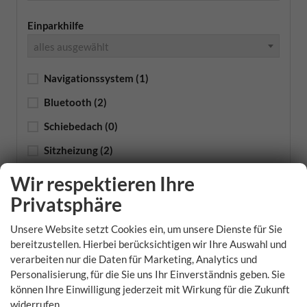
Einparkhilfe
alles ausgewählt
Navigationssystem
(1)
Bluetooth
(2)
Schiebedach
(0)
Sitzheizung
(2)
LED-Scheinwerfer
(2)
Wir respektieren Ihre
Allradantrieb
(1)
Privatsphäre
Xenon-Scheinwerfer
(0)
Unsere Website setzt Cookies ein, um unsere Dienste für Sie
bereitzustellen. Hierbei berücksichtigen wir Ihre Auswahl und
Tempomat automatisch (ACC)
(1)
verarbeiten nur die Daten für Marketing, Analytics und
Personalisierung, für die Sie uns Ihr Einverständnis geben. Sie
Anhängerkupplung
(0)
können Ihre Einwilligung jederzeit mit Wirkung für die Zukunft
widerrufen.