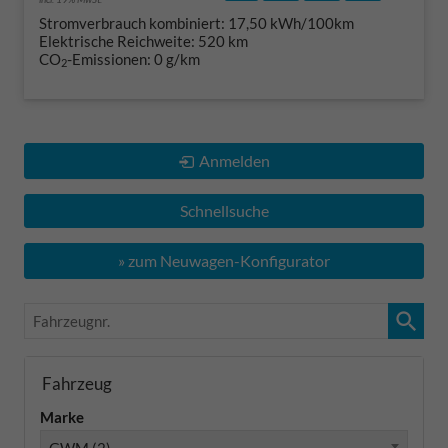
Stromverbrauch kombiniert:
17,50 kWh/100km
Elektrische Reichweite:
520 km
CO
-Emissionen:
0 g/km
2
Anmelden
Schnellsuche
» zum Neuwagen-Konfigurator
Fahrzeugnr.
Fahrzeug
Marke
GWM (2)