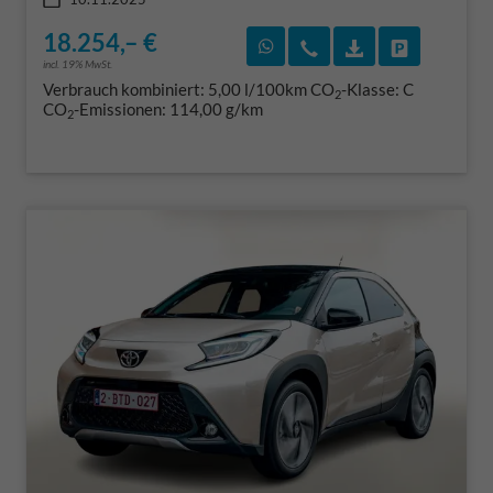
18.254,– €
Rückruf vereinbaren
Wir rufen Sie an
Fahrzeugexposé
Fahrzeug 
incl. 19% MwSt.
Verbrauch kombiniert:
5,00 l/100km
CO
-Klasse:
C
2
CO
-Emissionen:
114,00 g/km
2