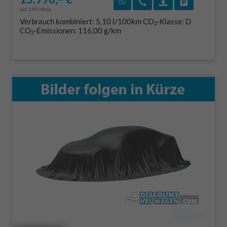
Rückruf vereinbaren
Wir rufen Sie an
Fahrzeugexposé
Fahrzeug 
incl. 19% MwSt.
Verbrauch kombiniert:
5,10 l/100km
CO
-Klasse:
D
2
CO
-Emissionen:
116,00 g/km
2