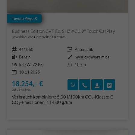
Toyota Aygo X
Business Edition CVT Ed. SHZ ACC 9" Touch CarPlay
unverbindliche Lieferzeit:
11.09.2026
Fahrzeugnr.
Getriebe
411060
Automatik
Kraftstoff
Außenfarbe
Benzin
mysticschwarz mica
Leistung
Kilometerstand
53 kW (72 PS)
10 km
10.11.2025
18.254,– €
Rückruf vereinbaren
Wir rufen Sie an
Fahrzeugexposé
Fahrzeug 
incl. 19% MwSt.
Verbrauch kombiniert:
5,00 l/100km
CO
-Klasse:
C
2
CO
-Emissionen:
114,00 g/km
2