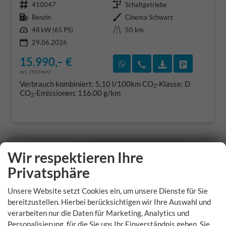
Fahrzeugnr.
Getriebe
410047
Schaltgetriebe
Kraftstoff
Außenfarbe
Benzin
Cinema Schwarz
Leistung
Kilometerstand
48 kW (65 PS)
50 km
29.06.2026
15.990,– €
Rückruf vereinbaren
Wir rufen Sie an
Fahrzeugexposé
Fahrzeug 
incl. 19% MwSt.
Verbrauch kombiniert:
5,10 l/100km
CO
-Klasse:
D
2
CO
-Emissionen:
116,00 g/km
2
Wir respektieren Ihre
Privatsphäre
Unsere Website setzt Cookies ein, um unsere Dienste für Sie
bereitzustellen. Hierbei berücksichtigen wir Ihre Auswahl und
verarbeiten nur die Daten für Marketing, Analytics und
Personalisierung, für die Sie uns Ihr Einverständnis geben. Sie