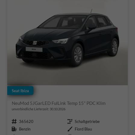
Seat Ibiza
NeuMod 5JGarLED FulLink Temp 15" PDC Klim
unverbindliche Lieferzeit:
30.10.2026
Fahrzeugnr.
Getriebe
365620
Schaltgetriebe
Kraftstoff
Außenfarbe
Benzin
Fiord Blau