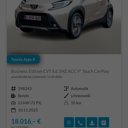
Toyota Aygo X
Business Edition CVT Ed. SHZ ACC 9" Touch CarPlay
unverbindliche Lieferzeit:
11.09.2026
Fahrzeugnr.
Getriebe
398243
Automatik
Kraftstoff
Außenfarbe
Benzin
schneeweiß
Leistung
Kilometerstand
53 kW (72 PS)
10 km
10.11.2025
18.016,– €
Rückruf vereinbaren
Wir rufen Sie an
Fahrzeugexposé
Fahrzeug 
incl. 19% MwSt.