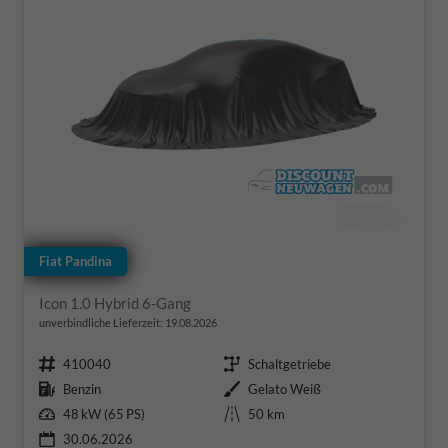
Fiat Pandina
Icon 1.0 Hybrid 6-Gang
unverbindliche Lieferzeit:
19.08.2026
Fahrzeugnr.
Getriebe
410040
Schaltgetriebe
Kraftstoff
Außenfarbe
Benzin
Gelato Weiß
Leistung
Kilometerstand
48 kW (65 PS)
50 km
30.06.2026