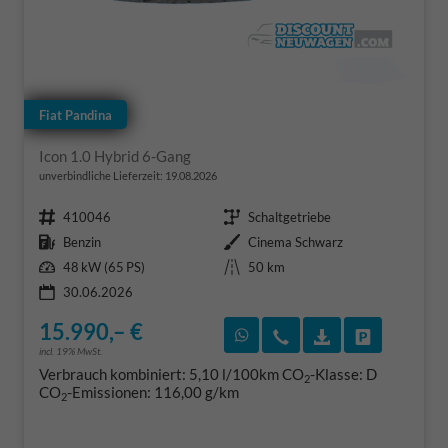
Fiat Pandina
Icon 1.0 Hybrid 6-Gang
unverbindliche Lieferzeit:
19.08.2026
Fahrzeugnr.
Getriebe
410046
Schaltgetriebe
Kraftstoff
Außenfarbe
Benzin
Cinema Schwarz
Leistung
Kilometerstand
48 kW (65 PS)
50 km
30.06.2026
15.990,– €
Rückruf vereinbaren
Wir rufen Sie an
Fahrzeugexposé
Fahrzeug 
incl. 19% MwSt.
Verbrauch kombiniert:
5,10 l/100km
CO
-Klasse:
D
2
CO
-Emissionen:
116,00 g/km
2