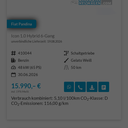
Fiat Pandina
Icon 1.0 Hybrid 6-Gang
unverbindliche Lieferzeit:
19.08.2026
Fahrzeugnr.
Getriebe
410044
Schaltgetriebe
Kraftstoff
Außenfarbe
Benzin
Gelato Weiß
Leistung
Kilometerstand
48 kW (65 PS)
50 km
30.06.2026
15.990,– €
Rückruf vereinbaren
Wir rufen Sie an
Fahrzeugexposé
Fahrzeug 
incl. 19% MwSt.
Verbrauch kombiniert:
5,10 l/100km
CO
-Klasse:
D
2
CO
-Emissionen:
116,00 g/km
2