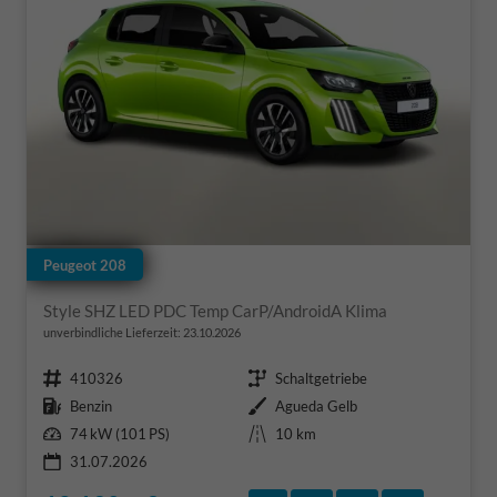
Peugeot 208
Style SHZ LED PDC Temp CarP/AndroidA Klima
unverbindliche Lieferzeit:
23.10.2026
Fahrzeugnr.
Getriebe
410326
Schaltgetriebe
Kraftstoff
Außenfarbe
Benzin
Agueda Gelb
Leistung
Kilometerstand
74 kW (101 PS)
10 km
31.07.2026