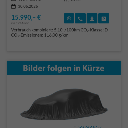
30.06.2026
15.990,– €
Rückruf vereinbaren
Wir rufen Sie an
Fahrzeugexposé
Fahrzeug 
incl. 19% MwSt.
Verbrauch kombiniert:
5,10 l/100km
CO
-Klasse:
D
2
CO
-Emissionen:
116,00 g/km
2