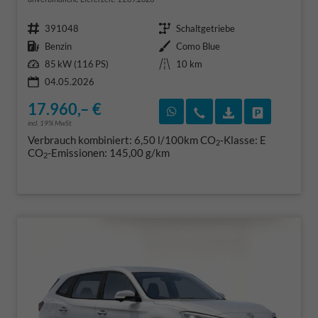
Fahrzeugnr.
Getriebe
391048
Schaltgetriebe
Kraftstoff
Außenfarbe
Benzin
Como Blue
Leistung
Kilometerstand
85 kW (116 PS)
10 km
04.05.2026
17.960,– €
Rückruf vereinbaren
Wir rufen Sie an
Fahrzeugexposé
Fahrzeug 
incl. 19% MwSt.
Verbrauch kombiniert:
6,50 l/100km
CO
-Klasse:
E
2
CO
-Emissionen:
145,00 g/km
2