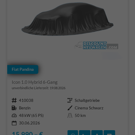
Fiat Pandina
Icon 1.0 Hybrid 6-Gang
unverbindliche Lieferzeit:
19.08.2026
Fahrzeugnr.
Getriebe
410038
Schaltgetriebe
Kraftstoff
Außenfarbe
Benzin
Cinema Schwarz
Leistung
Kilometerstand
48 kW (65 PS)
50 km
30.06.2026
15.990,– €