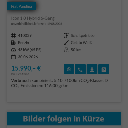
Fiat Pandina
Icon 1.0 Hybrid 6-Gang
unverbindliche Lieferzeit:
19.08.2026
Fahrzeugnr.
Getriebe
410039
Schaltgetriebe
Kraftstoff
Außenfarbe
Benzin
Gelato Weiß
Leistung
Kilometerstand
48 kW (65 PS)
50 km
30.06.2026
15.990,– €
Rückruf vereinbaren
Wir rufen Sie an
Fahrzeugexposé
Fahrzeug 
incl. 19% MwSt.
Verbrauch kombiniert:
5,10 l/100km
CO
-Klasse:
D
2
CO
-Emissionen:
116,00 g/km
2