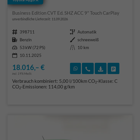
Business Edition CVT Ed. SHZ ACC 9" Touch CarPlay
unverbindliche Lieferzeit:
11.09.2026
Fahrzeugnr.
Getriebe
398711
Automatik
Kraftstoff
Außenfarbe
Benzin
schneeweiß
Leistung
Kilometerstand
53 kW (72 PS)
10 km
10.11.2025
18.016,– €
Rückruf vereinbaren
Wir rufen Sie an
Fahrzeugexposé
Fahrzeug 
incl. 19% MwSt.
Verbrauch kombiniert:
5,00 l/100km
CO
-Klasse:
C
2
CO
-Emissionen:
114,00 g/km
2