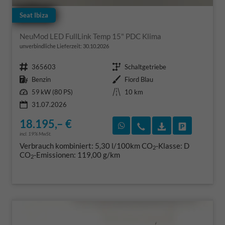
Seat Ibiza
NeuMod LED FullLink Temp 15" PDC Klima
unverbindliche Lieferzeit:
30.10.2026
Fahrzeugnr.
Getriebe
365603
Schaltgetriebe
Kraftstoff
Außenfarbe
Benzin
Fiord Blau
Leistung
Kilometerstand
59 kW (80 PS)
10 km
31.07.2026
18.195,– €
Rückruf vereinbaren
Wir rufen Sie an
Fahrzeugexposé
Fahrzeug 
incl. 19% MwSt.
Verbrauch kombiniert:
5,30 l/100km
CO
-Klasse:
D
2
CO
-Emissionen:
119,00 g/km
2