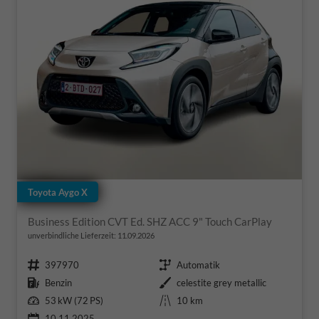
Toyota Aygo X
Business Edition CVT Ed. SHZ ACC 9" Touch CarPlay
unverbindliche Lieferzeit:
11.09.2026
Fahrzeugnr.
Getriebe
397970
Automatik
Kraftstoff
Außenfarbe
Benzin
celestite grey metallic
Leistung
Kilometerstand
53 kW (72 PS)
10 km
10.11.2025