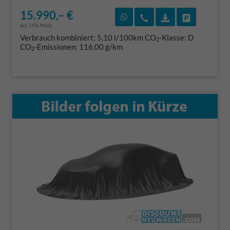
15.990,– €
Rückruf vereinbaren
Wir rufen Sie an
Fahrzeugexposé
Fahrzeug 
incl. 19% MwSt.
Verbrauch kombiniert:
5,10 l/100km
CO
-Klasse:
D
2
CO
-Emissionen:
116,00 g/km
2