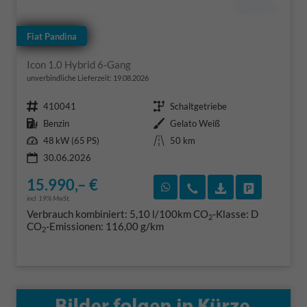
Fiat Pandina
Icon 1.0 Hybrid 6-Gang
unverbindliche Lieferzeit:
19.08.2026
Fahrzeugnr.
Getriebe
410041
Schaltgetriebe
Kraftstoff
Außenfarbe
Benzin
Gelato Weiß
Leistung
Kilometerstand
48 kW (65 PS)
50 km
30.06.2026
15.990,– €
Rückruf vereinbaren
Wir rufen Sie an
Fahrzeugexposé
Fahrzeug 
incl. 19% MwSt.
Verbrauch kombiniert:
5,10 l/100km
CO
-Klasse:
D
2
CO
-Emissionen:
116,00 g/km
2