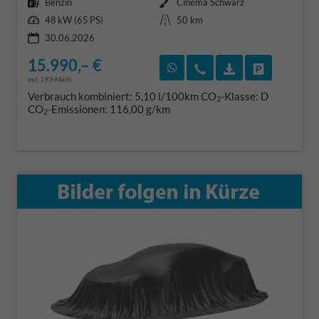
Kraftstoff
Außenfarbe
Benzin
Cinema Schwarz
Leistung
Kilometerstand
48 kW (65 PS)
50 km
30.06.2026
15.990,– €
Rückruf vereinbaren
Wir rufen Sie an
Fahrzeugexposé
Fahrzeug 
incl. 19% MwSt.
Verbrauch kombiniert:
5,10 l/100km
CO
-Klasse:
D
2
CO
-Emissionen:
116,00 g/km
2