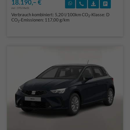
18.190,– €
Rückruf vereinbaren
Wir rufen Sie an
Fahrzeugexposé
Fahrzeug 
incl. 19% MwSt.
Verbrauch kombiniert:
5,20 l/100km
CO
-Klasse:
D
2
CO
-Emissionen:
117,00 g/km
2