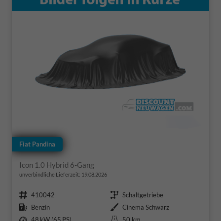
Fiat Pandina
Icon 1.0 Hybrid 6-Gang
unverbindliche Lieferzeit:
19.08.2026
Fahrzeugnr.
Getriebe
410042
Schaltgetriebe
Kraftstoff
Außenfarbe
Benzin
Cinema Schwarz
Leistung
Kilometerstand
48 kW (65 PS)
50 km