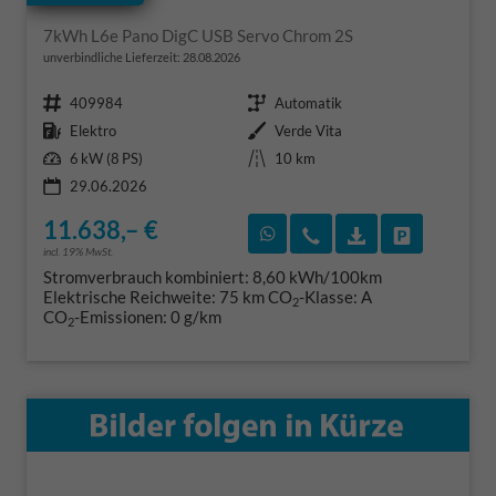
7kWh L6e Pano DigC USB Servo Chrom 2S
unverbindliche Lieferzeit:
28.08.2026
Fahrzeugnr.
Getriebe
409984
Automatik
Kraftstoff
Außenfarbe
Elektro
Verde Vita
Leistung
Kilometerstand
6 kW (8 PS)
10 km
29.06.2026
11.638,– €
Rückruf vereinbaren
Wir rufen Sie an
Fahrzeugexposé
Fahrzeug 
incl. 19% MwSt.
Stromverbrauch kombiniert:
8,60 kWh/100km
Elektrische Reichweite:
75 km
CO
-Klasse:
A
2
CO
-Emissionen:
0 g/km
2