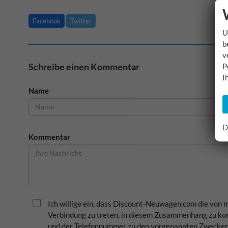
Facebook
Twitter
U
b
v
Schreibe einen Kommentar
P
I
Name
D
Kommentar
Ich willige ein, dass Discount-Neuwagen.com die von
Verbindung zu treten, in diesem Zusammenhang zu kom
und der Telefonnummer zu den vorgenannten Zwecken