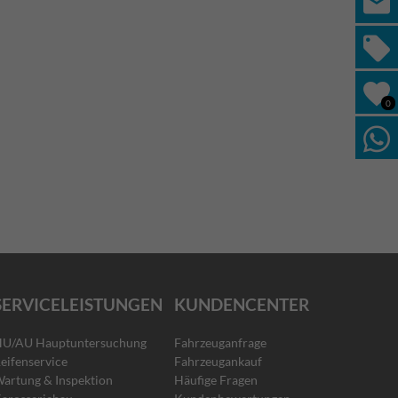
0
SERVICELEISTUNGEN
KUNDENCENTER
U/AU Hauptuntersuchung
Fahrzeuganfrage
eifenservice
Fahrzeugankauf
artung & Inspektion
Häufige Fragen