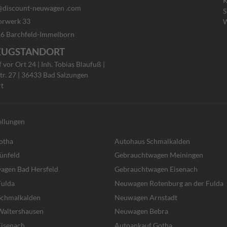
K
discount-neuwagen .com
S
rwerk 33
W
rchfeld-Immelborn
EUGSTANDORT
vor Ort 24 | Inh. Tobias Blaufuß |
tr. 27 | 36433 Bad Salzungen
rt
ellungen
otha
Autohaus Schmalkalden
ünfeld
Gebrauchtwagen Meiningen
agen Bad Hersfeld
Gebrauchtwagen Eisenach
ulda
Neuwagen Rotenburg an der Fulda
chmalkalden
Neuwagen Arnstadt
altershausen
Neuwagen Bebra
isenach
Autoankauf Gotha