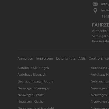
info@
Im Vo
36456 Ba
FAHRZ
Autoankauf 
Salzunger S
Ihre Anfah
Anmelden
Impressum
Datenschutz
AGB
Cookie-Einst
Autohaus Meiningen
Autohaus G
Autohaus Eisenach
Autohaus H
Gebrauchtwagen Gotha
Gebrauchtw
Neuwagen Meiningen
Neuwagen F
Neuwagen Erfurt
Neuwagen S
Neuwagen Gotha
Neuwagen W
Neuwagen Bad Hersfeld
Neuwagen E