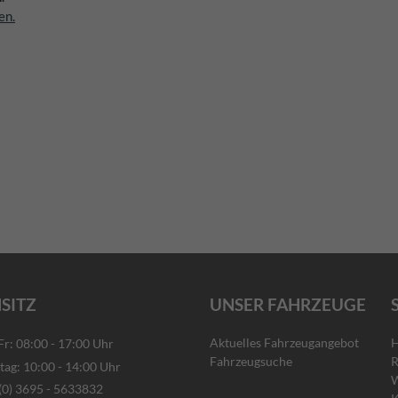
en.
SITZ
UNSER FAHRZEUGE
Aktuelles Fahrzeugangebot
H
: 08:00 - 17:00 Uhr
Fahrzeugsuche
R
g: 10:00 - 14:00 Uhr
W
) 3695 - 5633832