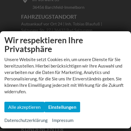
36456 Barchfeld-Immelborn
FAHRZEUGSTANDORT
Autoankauf vor Ort 24 | Inh. Tobias Blaufuß |
Salzunger Str. 27 | 36433 Bad Salzungen
Ihre Anfahrt
Wir respektieren Ihre
Privatsphäre
UNSER FAHRZEUGE
Unsere Website setzt Cookies ein, um unsere Dienste für Sie
Aktuelles Fahrzeugangebot
bereitzustellen. Hierbei berücksichtigen wir Ihre Auswahl und
Fahrzeugsuche
verarbeiten nur die Daten für Marketing, Analytics und
SERVICELEISTUNGEN
Personalisierung, für die Sie uns Ihr Einverständnis geben. Sie
können Ihre Einwilligung jederzeit mit Wirkung für die Zukunft
HU/AU Hauptuntersuchung
widerrufen.
Reifenservice
Wartung & Inspektion
Karosseriebau
Alle akzeptieren
Einstellungen
Smart Repair
Werkstatttermin
Datenschutzerklärung
Impressum
KUNDENCENTER