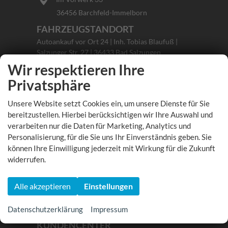
36456 Barchfeld-Immelborn
FAHRZEUGSTANDORT
Autoankauf vor Ort 24 | Inh. Tobias Blaufuß |
Salzunger Str. 27 | 36433 Bad Salzungen
Ihre Anfahrt
Wir respektieren Ihre
Privatsphäre
UNSER FAHRZEUGE
Unsere Website setzt Cookies ein, um unsere Dienste für Sie
Aktuelles Fahrzeugangebot
bereitzustellen. Hierbei berücksichtigen wir Ihre Auswahl und
Fahrzeugsuche
verarbeiten nur die Daten für Marketing, Analytics und
SERVICELEISTUNGEN
Personalisierung, für die Sie uns Ihr Einverständnis geben. Sie
können Ihre Einwilligung jederzeit mit Wirkung für die Zukunft
HU/AU Hauptuntersuchung
widerrufen.
Reifenservice
Wartung & Inspektion
Karosseriebau
Alle akzeptieren
Einstellungen
Smart Repair
Werkstatttermin
Datenschutzerklärung
Impressum
KUNDENCENTER