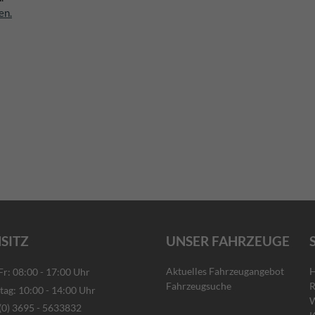
en.
SITZ
UNSER FAHRZEUGE
Aktuelles Fahrzeugangebot
H
: 08:00 - 17:00 Uhr
Fahrzeugsuche
R
g: 10:00 - 14:00 Uhr
W
) 3695 - 5633832