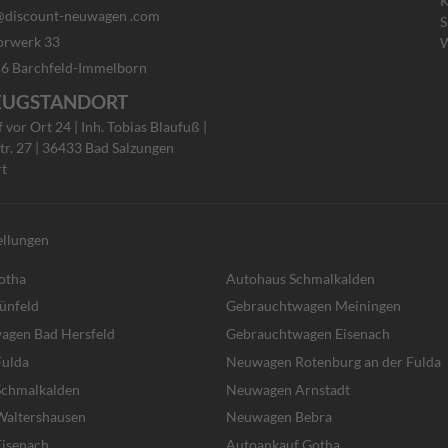
K
discount-neuwagen .com
S
rwerk 33
W
rchfeld-Immelborn
EUGSTANDORT
vor Ort 24 | Inh. Tobias Blaufuß |
tr. 27 | 36433 Bad Salzungen
rt
ellungen
otha
Autohaus Schmalkalden
ünfeld
Gebrauchtwagen Meiningen
agen Bad Hersfeld
Gebrauchtwagen Eisenach
ulda
Neuwagen Rotenburg an der Fulda
chmalkalden
Neuwagen Arnstadt
altershausen
Neuwagen Bebra
isenach
Autoankauf Gotha