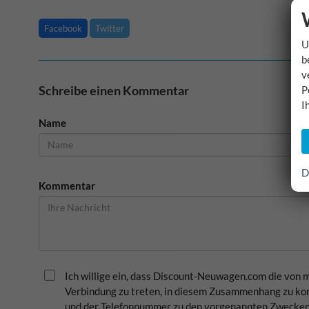
Facebook
Twitter
U
b
v
Schreibe einen Kommentar
P
I
Name
D
Kommentar
Ich willige ein, dass Discount-Neuwagen.com die von
Verbindung zu treten, in diesem Zusammenhang zu kom
und der Telefonnummer zu den vorgenannten Zwecken