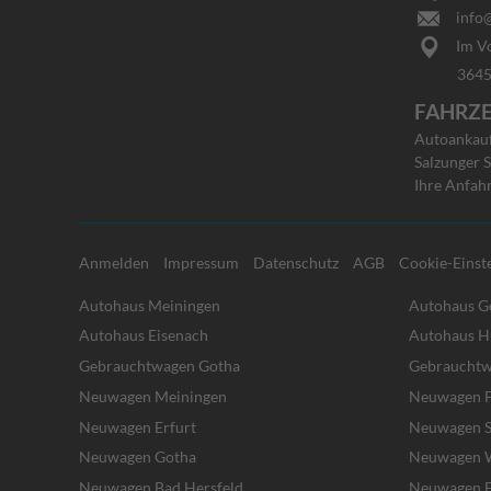
info@
Im Vo
36456 Ba
FAHRZ
Autoankauf 
Salzunger S
Ihre Anfah
Anmelden
Impressum
Datenschutz
AGB
Cookie-Einst
Autohaus Meiningen
Autohaus G
Autohaus Eisenach
Autohaus H
Gebrauchtwagen Gotha
Gebrauchtw
Neuwagen Meiningen
Neuwagen F
Neuwagen Erfurt
Neuwagen S
Neuwagen Gotha
Neuwagen W
Neuwagen Bad Hersfeld
Neuwagen E